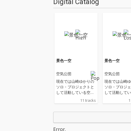
Digital Catalog
景色一空
景色一空
空気公団
空気公団
現在では山崎ゆかりの
現在では山崎ゆ
ソロ・プロジェクトと
ソロ・プロジェ
して活動している空気
して活動してい
公団の2年半ぶりとな
公団の2年半ぶ
11 tracks
1
るアルバム。 アッパー
るアルバム。 
からしっとり感、悲し
からしっとり感
みや、少し成長した歌
みや、少し成長
詞の中の僕、空気感、
詞の中の僕、空
そして日常の大切さが
そして日常の大
Error.