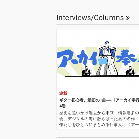
特に感じられ、音とな
特に感じられ、
って現れている。
って現れている
Interviews/Columns
連載
ギター初心者、最初の1曲──〈アーカイ奉行
4巻
歴史を追いかけ過去から未来、情報過多
会、デジタルの海に散らばったあの名作
作たちをひとつにまとめる仕事人…!〈ア
行〉が今日もデジタルの乱世を治める…!'''
イ奉行〉とは…'''1.過去作の最新リマスター音