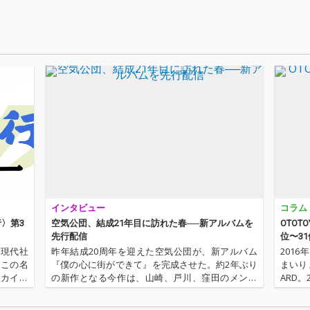
音とな
印象的
。
インタビュー
コラム
〉第3
空気公団、結成21年目に訪れた春──新アルバムを
OTOT
先行配信
位〜31
の現代社
昨年結成20周年を迎えた空気公団が、新アルバム
201
、この名
『僕の心に街ができて』を完成させた。約2年ぶり
まいり
ーカイ奉
の新作となる今作は、山崎、戸川、窪田のメンバ
ARD。
〈アーカ
ー3人で制作、演奏、録音、ミックスまで手掛けた
根をぶ
源 2.
これまでにない特別なアルバムとなっている。そ
ム、シ