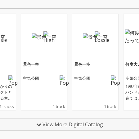
景色一空
景色一空
何度大
空気公団
空気公団
空気公
かりの
1997
クトと
バンド
る空気
在では
りとな
ロ・プ
1 tracks
1 track
1 track
アッパー
て活動
、悲し
団の10
した歌
定のア
View More Digital Catalog
気感、
行曲。
切さが
ィとコ