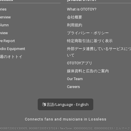
ries
What is OTOTOY?
terview
会社概要
olumn
利用規約
view
プライバシー・ポリシー
ve Report
特定商取引法に基づく表示
dio Equipment
外部データ連携しているサービスに
いて
週のオトトイ
OTOTOYアプリ
媒体資料と広告のご案内
Our Team
Careers
言語/Language - English
Connects fans and musicians in Lossless
008872001Y30005, 9008872005Y37019 / NexTone: ID000000232, ID000000233 / エルマーク: