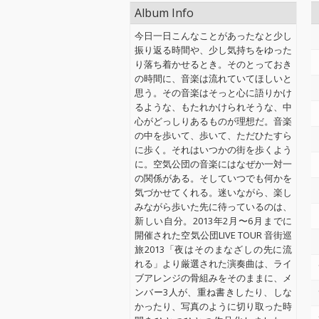
Album Info
今日一日こんなことがあったなと少し
振り返る時間や、少し気持ちをゆった
り落ち着かせるとき。そのとっておき
の時間に、音楽は流れていてほしいと
思う。その音楽はそっと心に語りかけ
るような、もたれかけられそうな、中
心がどっしりあるものが理想だ。音楽
の中を歩いて、歩いて、ただひたすら
に歩く。それはいつかの街を歩くよう
に。空気公団の音楽にはなぜか一対一
の関係がある。そしていつでも何かを
気づかせてくれる。迷いながら、楽し
みながら歩いた先に待っているのは、
新しい自分。2013年2月〜6月までに
開催された空気公団LIVE TOUR 音街巡
旅2013「夜はそのまなざしの先に流
れる」より厳選された演奏曲は、ライ
ブアレンジの骨組みをそのままに、メ
ンバー3人が、重ね書きしたり、しな
かったり、写真のように切り取った時