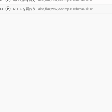
13
レモンを買おう
alac,flac,wav,aac,mp3: 16bit/44.1kHz