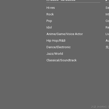
Hi-res
Se
Rock
In
Pop
C
Idol
Re
Anime/Game/Voice Actor
Li
Hip Hop/R&B
Au
Dance/Electronic
先
Jazz/World
Classical/Soundtrack
許諾 JASRAC: 9