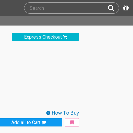
Express Checkout
How To Buy
Add all to Cart