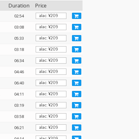
Duration
Price
02:54
03:08
05:33
03:18
06:34
04:46
06:40
z
04:11
03:19
03:58
06:21
04:14