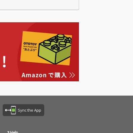
…
Sync the App
Help