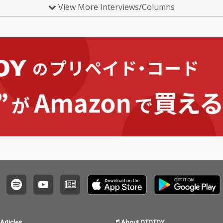
んな今作をOTOTOYではCD…
ずは50
View More Interviews/Columns
Articles
About OTOTOY