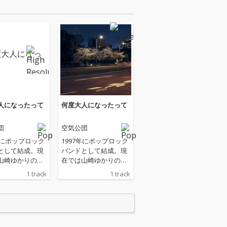
人になったって
何度大人になったって
団
空気公団
年にポップロック
1997年にポップロック
として結成。現
バンドとして結成。現
山崎ゆかりのソ
在では山崎ゆかりのソ
ロジェクトとし
ロ・プロジェクトとし
1 track
1 track
している空気公
て活動している空気公
/18リリース予
団の10/18リリース予
ルバムからの先
定のアルバムからの先
ピアノのメロデ
行曲。ピアノのメロデ
ーラスワークが
ィとコーラスワークが