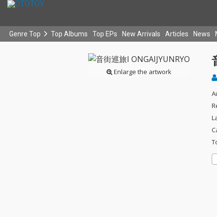
Genre Top
Top Albums
Top EPs
New Arrivals
Articles
News
Enlarge the artwork
A
R
L
C
T