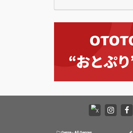
これまで未配信…
Genre
-
All Genres