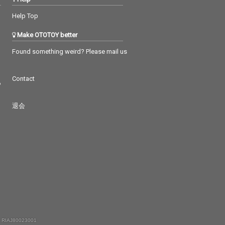
Help Top
Make OTOTOY better
Found something weird? Please mail us
Contact
つ
退会
 RIAJ80023001