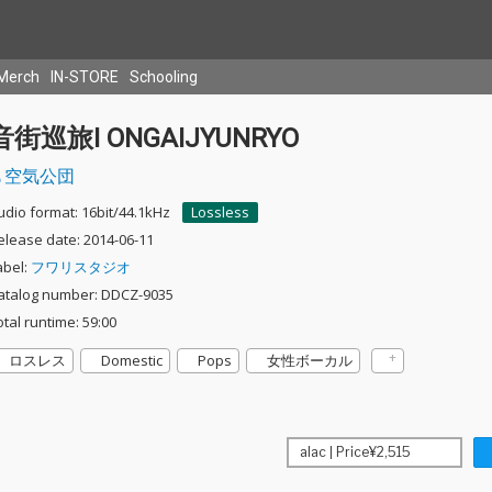
Merch
IN-STORE
Schooling
音街巡旅I ONGAIJYUNRYO
空気公団
udio format: 16bit/44.1kHz
Lossless
elease date: 2014-06-11
abel:
フワリスタジオ
atalog number: DDCZ-9035
otal runtime: 59:00
ロスレス
Domestic
Pops
女性ボーカル