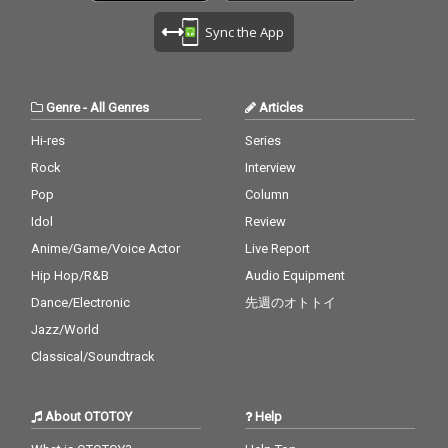
Sync the App
Genre
-
All Genres
Articles
Hi-res
Series
Rock
Interview
Pop
Column
Idol
Review
Anime/Game/Voice Actor
Live Report
Hip Hop/R&B
Audio Equipment
Dance/Electronic
先週のオトトイ
Jazz/World
Classical/Soundtrack
About OTOTOY
Help