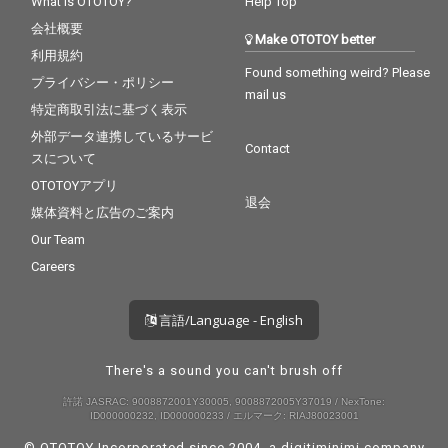
What is OTOTOY?
Help Top
会社概要
Make OTOTOY better
利用規約
Found something weird? Please
プライバシー・ポリシー
mail us
特定商取引法に基づく表示
外部データ連携しているサービ
Contact
スについて
OTOTOYアプリ
退会
媒体資料と広告のご案内
Our Team
Careers
言語/Language - English
There's a sound you can't brush off
許諾 JASRAC: 9008872001Y30005, 9008872005Y37019 / NexTone:
ID000000232, ID000000233 / エルマーク: RIAJ80023001
© OTOTOY Incorporated since 2004, a
digitiminimi
company