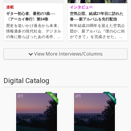
連載
インタビュー
ギター初心者、最初の1曲──
空気公団、結成21年目に訪れた
〈アーカイ奉行〉第34巻
春──新アルバムを先行配信
歴史を追いかけ過去から未来、
昨年結成20周年を迎えた空気公
情報過多の現代社会、デジタル
団が、新アルバム『僕の心に街
の海に散らばったあの名作、こ
ができて』を完成させた。約2
の名作たちをひとつにまとめる
年ぶりの新作となる今作は、山
仕事人…!〈アーカイ奉行〉が今
崎、戸川、窪田のメンバー3人
日もデジタルの乱世を治め
で制作、演奏、録音、ミックス
View More Interviews/Columns
る…!'''〈アーカイ奉行〉と
まで手掛けたこれまでにない特
は…'''1.過去作の最新リマスター
別なアルバムとなっている。そ
音源 2.これまで未配信…
んな今作をOTOTOYではCD…
Digital Catalog