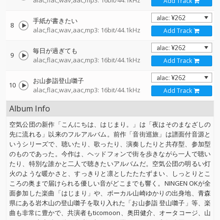
alac,flac,wav,aac,mp3: 16bit/44.1kHz
Add Track
手紙が書きたい
8
alac,flac,wav,aac,mp3: 16bit/44.1kHz
Add Track
毎日が過ぎても
9
alac,flac,wav,aac,mp3: 16bit/44.1kHz
Add Track
お山参詣登山囃子
10
alac,flac,wav,aac,mp3: 16bit/44.1kHz
Add Track
Album Info
空気公団の新作「こんにちは、はじまり。」は「夜はそのまなざしの
先に流れる」以来のフルアルバム。前作「音街巡旅」は譜面付音源と
いうシリーズで、聴いたり、歌ったり、演奏したりと共存型、参加型
のものであった。今作は、ヘッドフォンで街を歩きながら一人で聴い
たり、特別な誰かと二人で聴きたいアルバムだ。空気公団の明るい灯
火のような暖かさと、すっきりと凛としたたたずまい、しっとりとこ
ころの奥まで届けられる優しい音がどこまでも響く。NINGEN OKが全
面参加した楽曲「はじまり」や、ボーカル山崎ゆかりの出身地、青森
県にある岩木山の登山囃子を取り入れた「お山参詣 登山囃子」等、楽
曲も非常に豊かで、共演者もticomoon、奥田健介、オータコージ、山