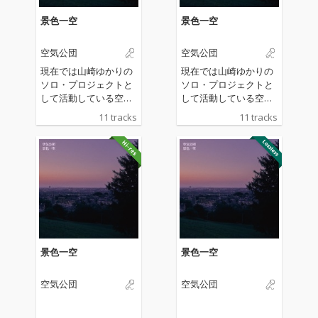
景色一空
景色一空
空気公団
空気公団
現在では山崎ゆかりの
現在では山崎ゆかりの
ソロ・プロジェクトと
ソロ・プロジェクトと
して活動している空気
して活動している空気
公団の2年半ぶりとな
公団の2年半ぶりとな
11 tracks
11 tracks
るアルバム。 アッパー
るアルバム。 アッパー
からしっとり感、悲し
からしっとり感、悲し
みや、少し成長した歌
みや、少し成長した歌
詞の中の僕、空気感、
詞の中の僕、空気感、
そして日常の大切さが
そして日常の大切さが
特に感じられ、音とな
特に感じられ、音とな
って現れている。
って現れている。
景色一空
景色一空
空気公団
空気公団