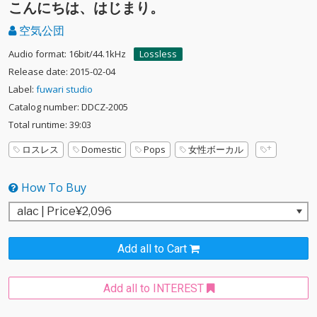
こんにちは、はじまり。
空気公団
Audio format: 16bit/44.1kHz
Lossless
Release date: 2015-02-04
Label:
fuwari studio
Catalog number: DDCZ-2005
Total runtime: 39:03
ロスレス
Domestic
Pops
女性ボーカル
How To Buy
Add all to Cart
Add all to INTEREST