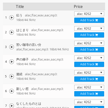
Title
Price
伝う
alac,flac,wav,aac,mp3:
1
16bit/44.1kHz
Add Track
はじまり
alac,flac,wav,aac,mp3:
2
16bit/44.1kHz
Add Track
苦い珈琲の言い分
3
alac,flac,wav,aac,mp3: 16bit/44.1kHz
Add Track
声の梯子
alac,flac,wav,aac,mp3:
4
16bit/44.1kHz
Add Track
連続
alac,flac,wav,aac,mp3:
5
16bit/44.1kHz
Add Track
新しい窓
alac,flac,wav,aac,mp3:
6
16bit/44.1kHz
Add Track
なくしたものとは
7