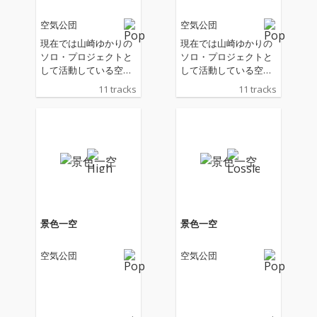
空気公団
空気公団
現在では山崎ゆかりの
現在では山崎ゆかりの
ソロ・プロジェクトと
ソロ・プロジェクトと
して活動している空気
して活動している空気
公団の2年半ぶりとな
公団の2年半ぶりとな
11 tracks
11 tracks
るアルバム。 アッパー
るアルバム。 アッパー
からしっとり感、悲し
からしっとり感、悲し
みや、少し成長した歌
みや、少し成長した歌
詞の中の僕、空気感、
詞の中の僕、空気感、
そして日常の大切さが
そして日常の大切さが
特に感じられ、音とな
特に感じられ、音とな
って現れている。
って現れている。
景色一空
景色一空
空気公団
空気公団