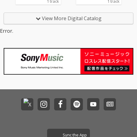
1 track
1 track
View More Digital Catalog
Error.
Sync the App