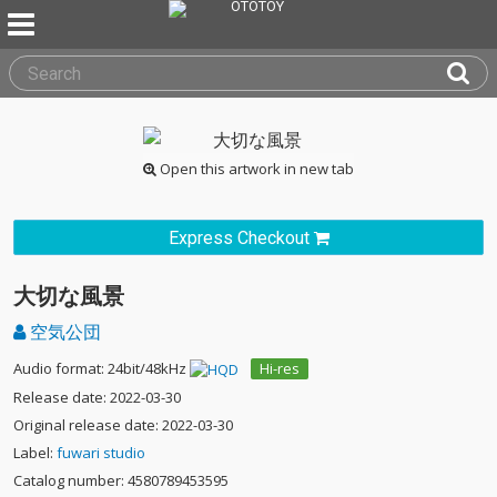
Open this artwork in new tab
Express Checkout
大切な風景
空気公団
Audio format: 24bit/48kHz
Hi-res
Release date: 2022-03-30
Original release date: 2022-03-30
Label:
fuwari studio
Catalog number: 4580789453595