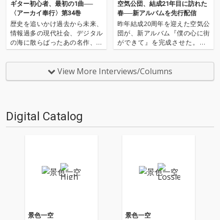
ギター初心者、最初の1曲──
空気公団、結成21年目に訪れた
〈アーカイ奉行〉第34巻
春──新アルバムを先行配信
歴史を追いかけ過去から未来、
昨年結成20周年を迎えた空気公
情報過多の現代社会、デジタル
団が、新アルバム『僕の心に街
の海に散らばったあの名作、こ
ができて』を完成させた。約2
の名作たちをひとつにまとめる
年ぶりの新作となる今作は、山
仕事人…!〈アーカイ奉行〉が今
崎、戸川、窪田のメンバー3人
日もデジタルの乱世を治め
で制作、演奏、録音、ミックス
View More Interviews/Columns
る…!'''〈アーカイ奉行〉と
まで手掛けたこれまでにない特
は…'''1.過去作の最新リマスター
別なアルバムとなっている。そ
音源 2.これまで未配信…
んな今作をOTOTOYではCD…
Digital Catalog
景色一空
景色一空