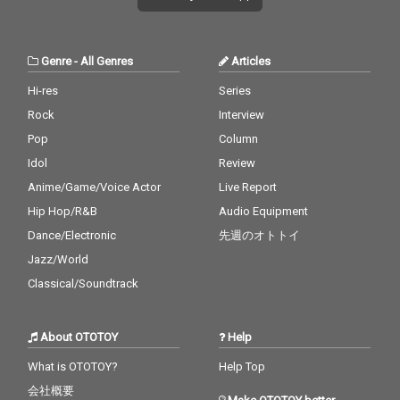
Genre
-
All Genres
Articles
Hi-res
Series
Rock
Interview
Pop
Column
Idol
Review
Anime/Game/Voice Actor
Live Report
Hip Hop/R&B
Audio Equipment
Dance/Electronic
先週のオトトイ
Jazz/World
Classical/Soundtrack
About OTOTOY
Help
What is OTOTOY?
Help Top
会社概要