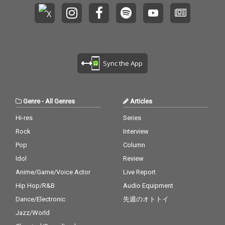
Sync the App
Genre
-
All Genres
Articles
Hi-res
Series
Rock
Interview
Pop
Column
Idol
Review
Anime/Game/Voice Actor
Live Report
Hip Hop/R&B
Audio Equipment
Dance/Electronic
先週のオトトイ
Jazz/World