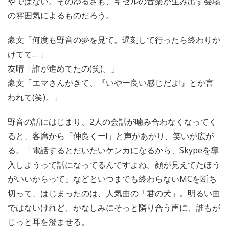
やではない。そのゆるさも、キセルの音楽が生み出す会場
の雰囲気によるものだろう。
豪文「何度も野音の夢を見て。遅刻して行ったら終わりか
けてて… 」
友晴「誰が進めてたの(笑)。」
豪文「エマさんがきて、『いやー良い感じだよ!』とか言
われて(笑)。」
野音の話にはじまり、2人の会話が噛み合わなくなってく
ると、客席から「仲良くー!」と声があがり、笑いが広が
る。「電話するとだいたいケンカになるから、Skypeを導
入しようって話になってるんですよね。顔が見えてたほう
がいいからって」などといつまでも終わらないMCを断ち
切って、はじまったのは、人気曲の「君の犬」。明るい曲
ではないけれど、かなしみにそっと隣り合う声に、誰もが
じっと耳を澄ませる。