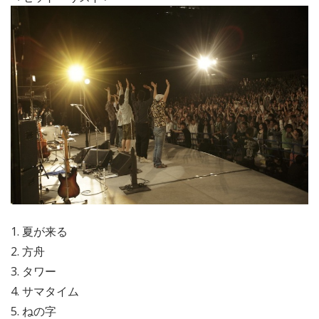
1. 夏が来る
2. 方舟
3. タワー
4. サマタイム
5. ねの字