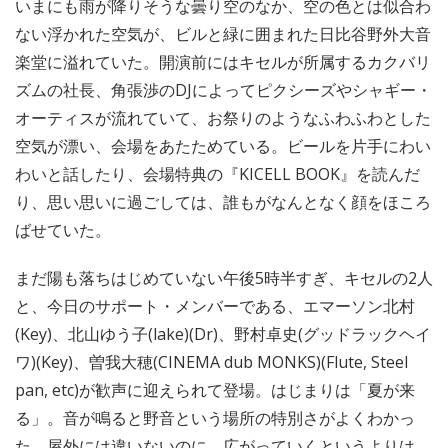
いまにも雨が降りそうな曇り空のなか、空の色とは似合わ
ない浮かれた空気が、ビルと緑に囲まれた日比谷野外大音
楽堂に溢れていた。開演前にはキセルが所属するカクバリ
ズムの社長、角張渉のDJによってピクシーズやシャギー・
オーティスが流れていて、お祭りのようなふわふわとした
空気が漂い、会場をあたためている。ビールを片手にわい
わいと話したり、会場特典の『KICELL BOOK』を読んだ
り、思い思いに過ごしては、誰もがなんとなく顔をほころ
ばせていた。
まだ陽も落ちはじめていない午後5時半すぎ、キセルの2人
と、今日のサポート・メンバーである、エマーソン北村
(Key)、北山ゆう子(lake)(Dr)、野村卓史(グッドラックヘイ
ワ)(Key)、曽我大穂(CINEMA dub MONKS)(Flute, Steel
pan, etc)が歓声に迎えられて登場。はじまりは「夏が来
る」。音が鳴ると野音という場所の特別さがよくわかっ
た。屋外には違いないのに、広がっていくというよりは、