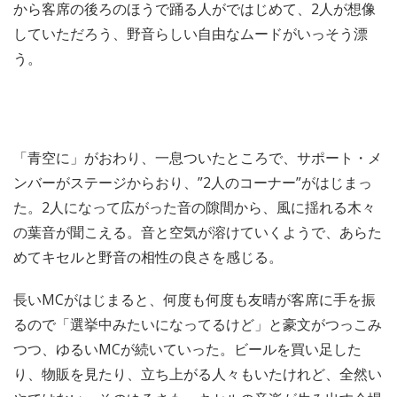
から客席の後ろのほうで踊る人がではじめて、2人が想像
していただろう、野音らしい自由なムードがいっそう漂
う。
「青空に」がおわり、一息ついたところで、サポート・メ
ンバーがステージからおり、”2人のコーナー”がはじまっ
た。2人になって広がった音の隙間から、風に揺れる木々
の葉音が聞こえる。音と空気が溶けていくようで、あらた
めてキセルと野音の相性の良さを感じる。
長いMCがはじまると、何度も何度も友晴が客席に手を振
るので「選挙中みたいになってるけど」と豪文がつっこみ
つつ、ゆるいMCが続いていった。ビールを買い足した
り、物販を見たり、立ち上がる人々もいたけれど、全然い