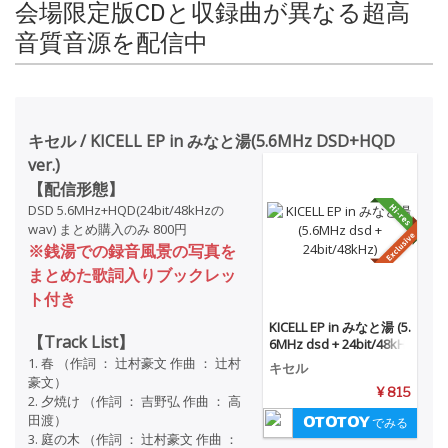
会場限定版CDと収録曲が異なる超高
音質音源を配信中
キセル / KICELL EP in みなと湯(5.6MHz DSD+HQD
ver.)
【配信形態】
DSD 5.6MHz+HQD(24bit/48kHzの
wav) まとめ購入のみ 800円
※銭湯での録音風景の写真を
まとめた歌詞入りブックレッ
ト付き
KICELL EP in みなと湯 (5.
【Track List】
6MHz dsd + 24bit/48kH
z)
1. 春 （作詞 ： 辻村豪文 作曲 ： 辻村
キセル
豪文）
¥ 815
2. 夕焼け （作詞 ： 吉野弘 作曲 ： 高
田渡）
でみる
3. 庭の木 （作詞 ： 辻村豪文 作曲 ：