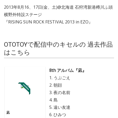
2013年8月16、17日(金、土)@北海道 石狩湾新港樽川ふ頭
横野外特設ステージ
『RISING SUN ROCK FESTIVAL 2013 in EZO』
OTOTOYで配信中のキセルの 過去作品
はこちら
8th アルバム『凪』
1. うぶごえ
2. 朝顔
3. 夜の名前
4. 島
5. 遠い友達
凪
6. ひみつ