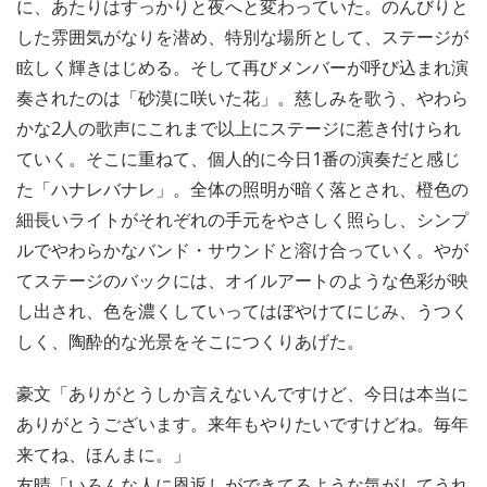
に、あたりはすっかりと夜へと変わっていた。のんびりと
した雰囲気がなりを潜め、特別な場所として、ステージが
眩しく輝きはじめる。そして再びメンバーが呼び込まれ演
奏されたのは「砂漠に咲いた花」。慈しみを歌う、やわら
かな2人の歌声にこれまで以上にステージに惹き付けられ
ていく。そこに重ねて、個人的に今日1番の演奏だと感じ
た「ハナレバナレ」。全体の照明が暗く落とされ、橙色の
細長いライトがそれぞれの手元をやさしく照らし、シンプ
ルでやわらかなバンド・サウンドと溶け合っていく。やが
てステージのバックには、オイルアートのような色彩が映
し出され、色を濃くしていってはぼやけてにじみ、うつく
しく、陶酔的な光景をそこにつくりあげた。
豪文「ありがとうしか言えないんですけど、今日は本当に
ありがとうございます。来年もやりたいですけどね。毎年
来てね、ほんまに。」
友晴「いろんな人に恩返しができてるような気がしてうれ