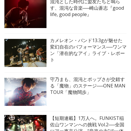
混沌とした時代に盟友たちと鳴ら
す、混沌な音楽──崎山蒼志『good
life, good people』
カメレオン・バンド13.3gが魅せた
変幻自在のパフォーマンス──ワンマ
ン「潜在的なアイ」ライブ・レポー
ト
守乃まも、混沌とポップさが交錯す
る「魔物」のステージ──ONE MAN
TOUR「魔物闊歩」
【短期連載】1万人へ。FUNKIST稲
佐山ワンマンへの挑戦 Vol.2──全国
ツアー東京公演、“音楽の力”で一体