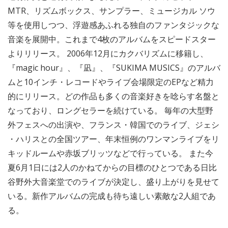
MTR、リズムボックス、サンプラー、ミュージカル ソウ
等を使用しつつ、浮遊感あふれる独自のファンタジックな
音楽を展開中。これまで4枚のアルバムをスピードスター
よりリリース。 2006年12月にカクバリズムに移籍し、
『magic hour』、『凪』、『SUKIMA MUSICS』のアルバ
ムと10インチ・レコードやライブ会場限定のEPなど精力
的にリリース。どの作品も多くの音楽好きを唸らす名盤と
なっており、ロングセラーを続けている。 毎年の大型野
外フェスへの出演や、フランス・韓国でのライブ、ジェシ
・ハリスとの全国ツアー、年末恒例のワンマンライブをリ
キッドルームや赤坂ブリッツなどで行っている。 また今
夏6月1日には2人のかねてからの目標のひとつである日比
谷野外大音楽堂でのライブが決定し、盛り上がりを見せて
いる。新作アルバムの完成も待ち遠しい素敵な2人組であ
る。