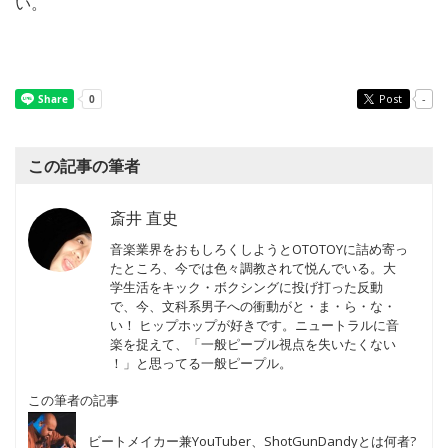
い。
Post
-
この記事の筆者
斎井 直史
音楽業界をおもしろくしようとOTOTOYに詰め寄っ
たところ、今では色々調教されて悦んでいる。大
学生活をキック・ボクシングに投げ打った反動
で、今、文科系男子への衝動がと・ま・ら・な・
い！ ヒップホップが好きです。ニュートラルに音
楽を捉えて、「一般ピープル視点を失いたくない
！」と思ってる一般ピープル。
この筆者の記事
ビートメイカー兼YouTuber、ShotGunDandyとは何者?