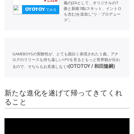
¥ 1,528
義のJZAとして、オリジナルの7
曲と新曲7曲(スキット、イントロ
でみる
も含む)を追加し“リ・プロデュー
ス”。
GAMEBOYSの実験性が、とても面白く表現された１曲。アナ
ログのリリースも待ち遠しい! PVを見るともっと世界観が伝わ
(OTOTOY / 和田隆嗣)
るので、そちらもお見逃しなく!!
新たな進化を遂げて帰ってきてくれ
ること