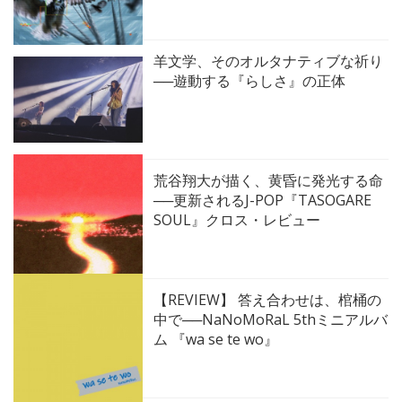
羊文学、そのオルタナティブな祈り
──遊動する『らしさ』の正体
荒谷翔大が描く、黄昏に発光する命
──更新されるJ-POP『TASOGARE
SOUL』クロス・レビュー
【REVIEW】 答え合わせは、棺桶の
中で──NaNoMoRaL 5thミニアルバ
ム 『wa se te wo』