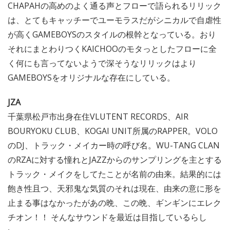
CHAPAHの高めのよく通る声とフローで語られるリリック
は、とてもキャッチーでユーモラスだがシニカルで自虐性
が高くGAMEBOYSのスタイルの根幹となっている。おり
それにまとわりつくKAICHOOのモタっとしたフローに全
く何にも言ってないようで深そうなリリックはより
GAMEBOYSをオリジナルな存在にしている。
JZA
千葉県松戸市出身在住VLUTENT RECORDS、AIR
BOURYOKU CLUB、KOGAI UNIT所属のRAPPER。VOLO
のDJ、トラック・メイカー時の呼び名。WU-TANG CLAN
のRZAに対する憧れとJAZZからのサンプリングを主とする
トラック・メイクをしてたことが名前の由来。結果的には
飽き性且つ、天邪鬼な気質のそれは現在、由来の意に形を
止まる事はなかったがあの晩、この晩、ギンギンにエレク
チオン！！ そんなサウンドを最近は目指しているらし