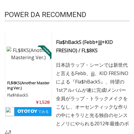
POWER DA RECOMMEND
Fla$hBackS (Febb+jjj+KID
FRESINO) / FL$8KS
日本語ラップ・シーンでは新世代
と言えるFebb、jjj、KID FRESINO
による『Fla$hBackS』、待望の
FL$8KS(Another Master
ing Ver.)
1stアルバムが遂に完成!メンバー
Fla$hBackS
全員がラップ・トラックメイクを
¥ 1,528
こなし、オーセンティックな作り
でみる
の中にキラリと光る独自のセンス
とノリにやられる2012年最後のボ
ム!!