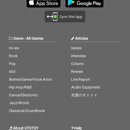
Sync the App
Genre
-
All Genres
Articles
Hi-res
Series
Rock
Interview
Pop
Column
Idol
Review
Anime/Game/Voice Actor
Live Report
Hip Hop/R&B
Audio Equipment
Dance/Electronic
先週のオトトイ
Jazz/World
Classical/Soundtrack
About OTOTOY
Help