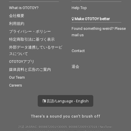
What is OTOTOY?
Help Top
会社概要
Make OTOTOY better
利用規約
Found something weird? Please
プライバシー・ポリシー
mail us
特定商取引法に基づく表示
外部データ連携しているサービ
Contact
スについて
OTOTOYアプリ
退会
媒体資料と広告のご案内
Our Team
Careers
言語/Language - English
There's a sound you can't brush off
許諾 JASRAC: 9008872001Y30005, 9008872005Y37019 / NexTone: