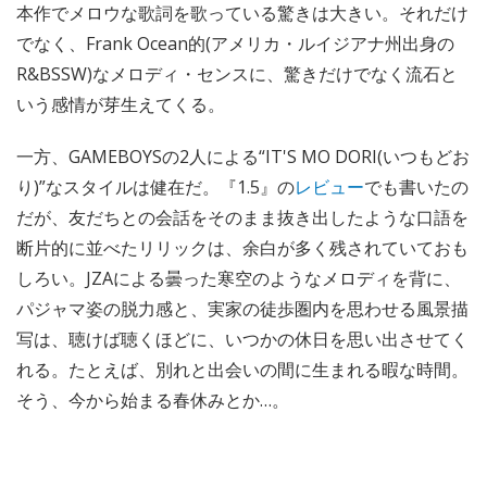
本作でメロウな歌詞を歌っている驚きは大きい。それだけ
でなく、Frank Ocean的(アメリカ・ルイジアナ州出身の
R&BSSW)なメロディ・センスに、驚きだけでなく流石と
いう感情が芽生えてくる。
一方、GAMEBOYSの2人による“IT'S MO DORI(いつもどお
り)”なスタイルは健在だ。『1.5』の
レビュー
でも書いたの
だが、友だちとの会話をそのまま抜き出したような口語を
断片的に並べたリリックは、余白が多く残されていておも
しろい。JZAによる曇った寒空のようなメロディを背に、
パジャマ姿の脱力感と、実家の徒歩圏内を思わせる風景描
写は、聴けば聴くほどに、いつかの休日を思い出させてく
れる。たとえば、別れと出会いの間に生まれる暇な時間。
そう、今から始まる春休みとか…。