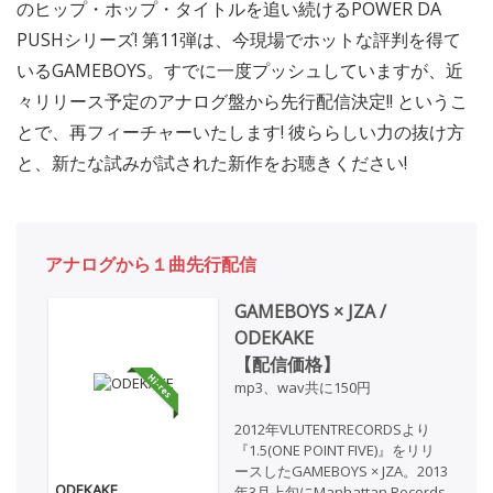
のヒップ・ホップ・タイトルを追い続けるPOWER DA
PUSHシリーズ! 第11弾は、今現場でホットな評判を得て
いるGAMEBOYS。すでに一度プッシュしていますが、近
々リリース予定のアナログ盤から先行配信決定!! というこ
とで、再フィーチャーいたします! 彼ららしい力の抜け方
と、新たな試みが試された新作をお聴きください!
アナログから１曲先行配信
GAMEBOYS × JZA /
ODEKAKE
【配信価格】
mp3、wav共に150円
2012年VLUTENTRECORDSより
『1.5(ONE POINT FIVE)』をリリ
ースしたGAMEBOYS × JZA。2013
ODEKAKE
年3月上旬にManhattan Records