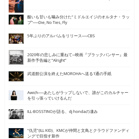
酸いも甘いも噛み分けた“ミドルエイジのオルタナ・ラッ
プ”──Die, No Ties, Fly
5年ぶりのアルバムをリリース──CBS
2020年の悲しみに重ねて─映画『ブラックパンサー』最
新作予告編と“Alright”
武道館公演を終えたMOROHAへ送る1通の手紙
Awich──あたしがラップしないで、誰がこのカルチャー
を引っ張っていけるんだ
ILL-BOSSTINOが語る、dj hondaの凄み
“仇児”(ILL KID)、KMCが仲間と文鳥とクラウドファンディ
ングで目指す新作