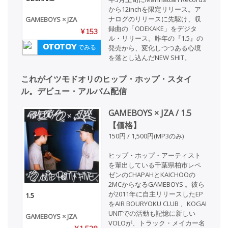
から12inchを限定リリース。ア
ナログのリリースに先駆け、収
GAMEBOYS × JZA
録曲の「ODEKAKE」をデジタ
¥ 153
ル・リリース。昨年の『1.5』の
でみる
発売から、変化しつつある心境
を落とし込んだNEW SHIT。
これがイツモドオリのヒップ・ホップ・スタイ
ル。デビュー・アルバム配信
GAMEBOYS × JZA / 1.5
【価格】
150円 / 1,500円(MP3のみ)
ヒップ・ホップ・アーティスト
を輩出している千葉県柏市レペ
ゼンのCHAPAHとKAICHOOの
2MCからなるGAMEBOYS 。彼ら
が2011年に自主リリースしたEP
1.5
をAIR BOURYOKU CLUB 、KOGAI
UNITでの活動も記憶に新しい
GAMEBOYS × JZA
VOLOが、トラック・メイカー名