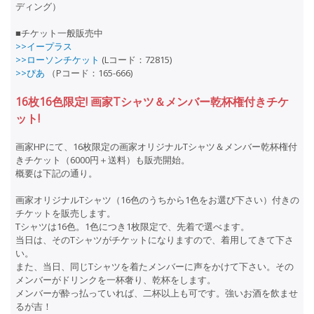
ディング）
■チケット一般販売中
>>イープラス
>>ローソンチケット
(Lコード：72815)
>>ぴあ
（Pコード：165-666)
16枚16色限定! 画家Tシャツ＆メンバー乾杯権付きチケ
ット!
画家HPにて、16枚限定の画家オリジナルTシャツ＆メンバー乾杯権付
きチケット（6000円＋送料）も販売開始。
概要は下記の通り。
画家オリジナルTシャツ（16色のうちから1色をお選び下さい）付きの
チケットを販売します。
Tシャツは16色。1色につき1枚限定で、先着で選べます。
当日は、そのTシャツがチケットになりますので、着用してきて下さ
い。
また、当日、同じTシャツを着たメンバーに声をかけて下さい。その
メンバーがドリンクを一杯奢り、乾杯をします。
メンバーが酔っ払っていれば、二杯以上も可です。強いお酒を飲ませ
るが吉！