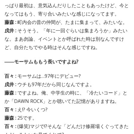
っぱり最初は、意気込んだりしたこともあったけど、今と
なってはもう、寄り合いみたいな感じになってます。
藤森 :
町内会の昔の仲間が、たまに集まって、みたいな。
戌井 :
そうそう。「年に一回ぐらいは集まろうか」みたい
な。まあ勿論、イベントとか呼ばれた時は別なんですけ
ど、自分たちでやる時はそんな感じですね。
――モーサムももう長いですよね?
百々 :
モーサムは…97年にデビュー?
戌井 :
ウチも97年だから同じなんですよ。
藤森 :
ですよね。俺、中学生の時に、「冷たいコード」と
か「DAWN ROCK」とか聴いてた記憶がありますね。
百々 :
え!? 今いくつ?
藤森 :
25です。
百々 :
(爆笑)マジで!?そんな「どんだけ修羅場くぐってきた