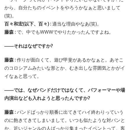
から、自分たちのイベントをやろうかなぁと思いまして
(笑)。
百々和宏(以下、百々) :
適当な理由やなあ(笑)。
藤森 :
で、中でもWWWでやりたかったんですよね。
――それはなぜですか?
藤森 :
作りが面白くて、遊び甲斐があるかなぁと。あそこ
のコロシアムみたいな形とか、むき出しな雰囲気とかがイ
イなぁと思って。
――では、なぜバンドだけではなくて、パフォーマーや場
内演出なども入れようと思ったんですか?
藤森 :
バンドばっかり順番に出てきてハイ終わりっていう
のに飽きてきてしまいまして。いつも似たような対バンと
か、近いジャンルの人ばっかり集まったイベントって、客