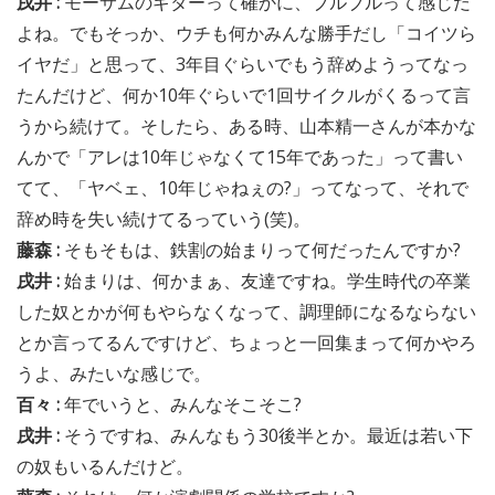
戌井 :
モーサムのギターって確かに、ブルブルって感じだ
よね。でもそっか、ウチも何かみんな勝手だし「コイツら
イヤだ」と思って、3年目ぐらいでもう辞めようってなっ
たんだけど、何か10年ぐらいで1回サイクルがくるって言
うから続けて。そしたら、ある時、山本精一さんが本かな
んかで「アレは10年じゃなくて15年であった」って書い
てて、「ヤベェ、10年じゃねぇの?」ってなって、それで
辞め時を失い続けてるっていう(笑)。
藤森 :
そもそもは、鉄割の始まりって何だったんですか?
戌井 :
始まりは、何かまぁ、友達ですね。学生時代の卒業
した奴とかが何もやらなくなって、調理師になるならない
とか言ってるんですけど、ちょっと一回集まって何かやろ
うよ、みたいな感じで。
百々 :
年でいうと、みんなそこそこ?
戌井 :
そうですね、みんなもう30後半とか。最近は若い下
の奴もいるんだけど。