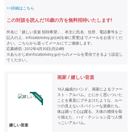
>>詳細はこちら
この対談を読んだ16歳の方を無料招待いたします!
件名に「嬉しい音楽 招待希望」、本文に氏名、住所、電話番号をご
記入の上、info(at)ototoy.jp((at)を@に変更)までメールをお送りくだ
さい。こちらから追ってメールにてご連絡します。
応募締切 : 2012年4月30日(月)24時
※あらかじめinfo(at)ototoy.jpからのメールを受信できるよう設定し
てください。
画家 / 嬉しい音楽
16人編成のバンド、画家によるファー
スト・アルバム。とにかく思いついた
ことを素直にブチまけたような、ルー
ツの見えないスパイシーな楽曲たち。
体は踊って心は躍る。大体の感情を取
り揃えた、ハイ・テンション且つ人懐
っこいアルバム。
嬉しい音楽