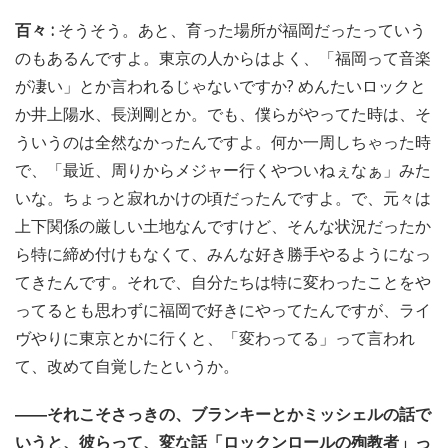
百々 :
そうそう。あと、育った場所が福岡だったっていう
のもあるんですよ。東京の人からはよく、「福岡って音楽
が凄い」とか言われるじゃないですか? めんたいロックと
か井上陽水、長渕剛とか。でも、僕らがやってた時は、そ
ういうのは全然なかったんですよ。何か一周しちゃった時
で、「最近、周りからメジャー行くやついねぇなぁ」みた
いな。ちょっと寂れかけの頃だったんですよ。で、元々は
上下関係の厳しい土地なんですけど、そんな状況だったか
ら特に締め付けもなくて、みんな好き勝手やるようになっ
てきたんです。それで、自分たちは特に変わったことをや
ってるとも思わずに福岡で好きにやってたんですが、ライ
ヴやりに東京とかに行くと、「変わってる」って言われ
て、改めて自覚したというか。
――それこそさっきの、ブランキーとかミッシェルの話で
いうと、彼らって、変な話「ロックンロールの殉教者」っ