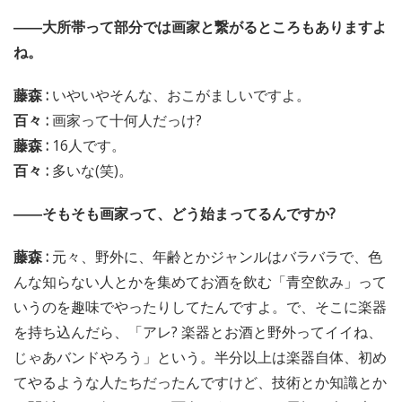
――大所帯って部分では画家と繋がるところもありますよ
ね。
藤森 :
いやいやそんな、おこがましいですよ。
百々 :
画家って十何人だっけ?
藤森 :
16人です。
百々 :
多いな(笑)。
――そもそも画家って、どう始まってるんですか?
藤森 :
元々、野外に、年齢とかジャンルはバラバラで、色
んな知らない人とかを集めてお酒を飲む「青空飲み」って
いうのを趣味でやったりしてたんですよ。で、そこに楽器
を持ち込んだら、「アレ? 楽器とお酒と野外ってイイね、
じゃあバンドやろう」という。半分以上は楽器自体、初め
てやるような人たちだったんですけど、技術とか知識とか