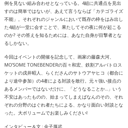
例を見ない組み合わせとなっている。4組に共通点を見出
すのは簡単ではないが、あえて言うならば「カテゴライズ
不能」。それぞれのジャンルにおいて既存の枠をはみ出し
た4組が一堂に会すことで、果たしてその夜に何が起こる
のか? その答えを知るためには、あなた自身が目撃者とな
るしかない。
今回はイベントの開催を記念して、画家の藤森大河、
MO’SOME TONEBENDERの百々和宏、鉄割アルバトロス
ケットの戌井昭人、らくださんのサトウアヤヒコ（都合に
より途中参加）の4者による対談を敢行。元々強い接点の
あるメンバーではないだけに、「どうなることか…」いう
不安はあったものの、始まってしまえばなんのその、それ
ぞれの分野のはぐれ者たちによる、かなり面白い対談とな
った。大ボリュームでお楽しみください!
インタビュー＆文 : 金子厚武