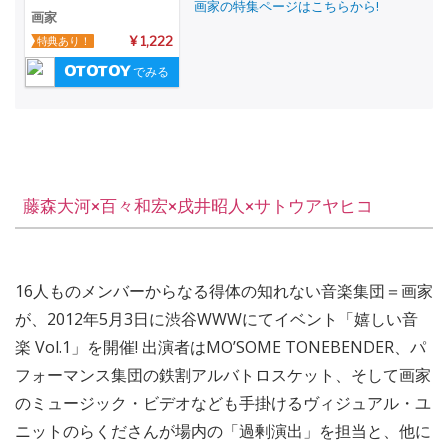
画家の特集ページはこちらから!
画家
特典あり！
¥ 1,222
でみる
藤森大河×百々和宏×戌井昭人×サトウアヤヒコ
16人ものメンバーからなる得体の知れない音楽集団＝画家
が、2012年5月3日に渋谷WWWにてイベント「嬉しい音
楽 Vol.1」を開催! 出演者はMO’SOME TONEBENDER、パ
フォーマンス集団の鉄割アルバトロスケット、そして画家
のミュージック・ビデオなども手掛けるヴィジュアル・ユ
ニットのらくださんが場内の「過剰演出」を担当と、他に