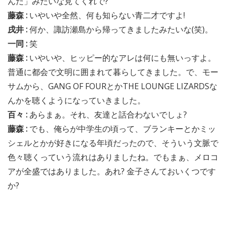
んだ」みたいな見てくれで?
藤森 :
いやいや全然、何も知らない青二才ですよ!
戌井 :
何か、諏訪瀬島から帰ってきましたみたいな(笑)。
一同 :
笑
藤森 :
いやいや、ヒッピー的なアレは何にも無いっすよ。
普通に都会で文明に囲まれて暮らしてきました。で、モー
サムから、GANG OF FOURとかTHE LOUNGE LIZARDSな
んかを聴くようになっていきました。
百々 :
あらまぁ。それ、友達と話合わないでしょ?
藤森 :
でも、俺らが中学生の頃って、ブランキーとかミッ
シェルとかが好きになる年頃だったので、そういう文脈で
色々聴くっていう流れはありましたね。でもまぁ、メロコ
アが全盛ではありました。あれ? 金子さんておいくつです
か?