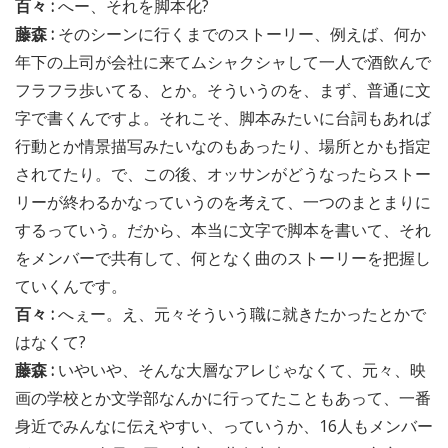
百々 :
へー、それを脚本化?
藤森 :
そのシーンに行くまでのストーリー、例えば、何か
年下の上司が会社に来てムシャクシャして一人で酒飲んで
フラフラ歩いてる、とか。そういうのを、まず、普通に文
字で書くんですよ。それこそ、脚本みたいに台詞もあれば
行動とか情景描写みたいなのもあったり、場所とかも指定
されてたり。で、この後、オッサンがどうなったらストー
リーが終わるかなっていうのを考えて、一つのまとまりに
するっていう。だから、本当に文字で脚本を書いて、それ
をメンバーで共有して、何となく曲のストーリーを把握し
ていくんです。
百々 :
へぇー。え、元々そういう職に就きたかったとかで
はなくて?
藤森 :
いやいや、そんな大層なアレじゃなくて、元々、映
画の学校とか文学部なんかに行ってたこともあって、一番
身近でみんなに伝えやすい、っていうか、16人もメンバー