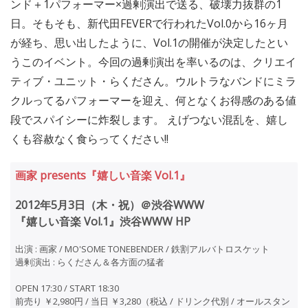
ンド＋1パフォーマー×過剰演出で送る、破壊力抜群の1
日。そもそも、新代田FEVERで行われたVol.0から16ヶ月
が経ち、思い出したように、Vol.1の開催が決定したとい
うこのイベント。今回の過剰演出を率いるのは、クリエイ
ティブ・ユニット・らくださん。ウルトラなバンドにミラ
クルってるパフォーマーを迎え、何となくお得感のある値
段でスパイシーに炸裂します。 えげつない混乱を、嬉し
くも容赦なく食らってください!!
画家 presents『嬉しい音楽 Vol.1』
2012年5月3日（木・祝）＠渋谷WWW
『嬉しい音楽 Vol.1』渋谷WWW HP
出演 : 画家 / MO'SOME TONEBENDER / 鉄割アルバトロスケット
過剰演出 : らくださん＆各方面の猛者
OPEN 17:30 / START 18:30
前売り ￥2,980円 / 当日 ￥3,280（税込 / ドリンク代別 / オールスタン