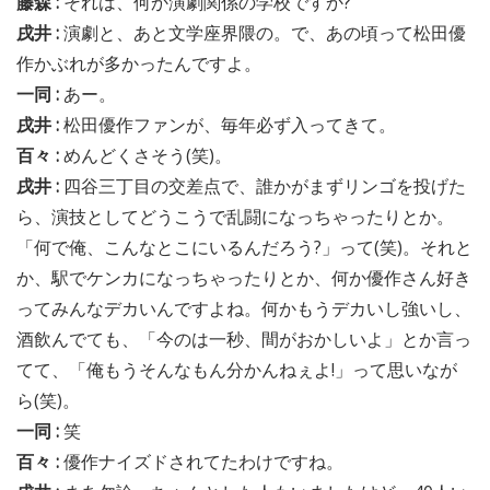
藤森 :
それは、何か演劇関係の学校ですか?
戌井 :
演劇と、あと文学座界隈の。で、あの頃って松田優
作かぶれが多かったんですよ。
一同 :
あー。
戌井 :
松田優作ファンが、毎年必ず入ってきて。
百々 :
めんどくさそう(笑)。
戌井 :
四谷三丁目の交差点で、誰かがまずリンゴを投げた
ら、演技としてどうこうで乱闘になっちゃったりとか。
「何で俺、こんなとこにいるんだろう?」って(笑)。それと
か、駅でケンカになっちゃったりとか、何か優作さん好き
ってみんなデカいんですよね。何かもうデカいし強いし、
酒飲んでても、「今のは一秒、間がおかしいよ」とか言っ
てて、「俺もうそんなもん分かんねぇよ!」って思いなが
ら(笑)。
一同 :
笑
百々 :
優作ナイズドされてたわけですね。