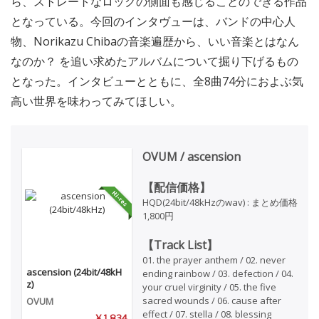
ら、ストレートなロックの側面も感じることのできる作品
となっている。今回のインタヴューは、バンドの中心人
物、Norikazu Chibaの音楽遍歴から、いい音楽とはなん
なのか？ を追い求めたアルバムについて掘り下げるもの
となった。インタビューとともに、全8曲74分におよぶ気
高い世界を味わってみてほしい。
OVUM / ascension
【配信価格】
HQD(24bit/48kHzのwav) : まとめ価格
1,800円
【Track List】
01. the prayer anthem / 02. never
ascension (24bit/48kH
ending rainbow / 03. defection / 04.
z)
your cruel virginity / 05. the five
sacred wounds / 06. cause after
OVUM
effect / 07. stella / 08. blessing
¥ 1,834