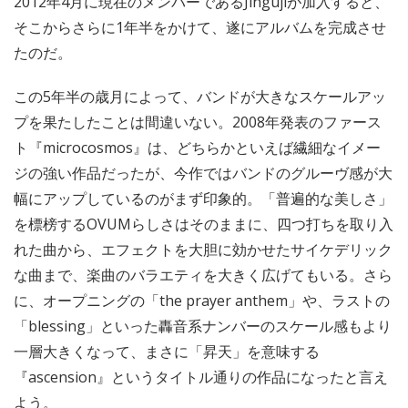
2012年4月に現在のメンバーであるJingujiが加入すると、
そこからさらに1年半をかけて、遂にアルバムを完成させ
たのだ。
この5年半の歳月によって、バンドが大きなスケールアッ
プを果たしたことは間違いない。2008年発表のファース
ト『microcosmos』は、どちらかといえば繊細なイメー
ジの強い作品だったが、今作ではバンドのグルーヴ感が大
幅にアップしているのがまず印象的。「普遍的な美しさ」
を標榜するOVUMらしさはそのままに、四つ打ちを取り入
れた曲から、エフェクトを大胆に効かせたサイケデリック
な曲まで、楽曲のバラエティを大きく広げてもいる。さら
に、オープニングの「the prayer anthem」や、ラストの
「blessing」といった轟音系ナンバーのスケール感もより
一層大きくなって、まさに「昇天」を意味する
『ascension』というタイトル通りの作品になったと言え
よう。