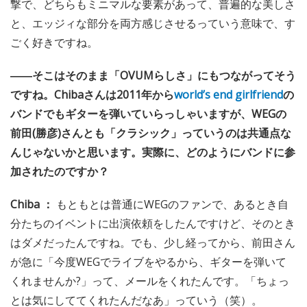
撃で、どちらもミニマルな要素があって、普遍的な美しさ
と、エッジィな部分を両方感じさせるっていう意味で、す
ごく好きですね。
――そこはそのまま「OVUMらしさ」にもつながってそう
ですね。Chibaさんは2011年から
world’s end girlfriend
の
バンドでもギターを弾いていらっしゃいますが、WEGの
前田(勝彦)さんとも「クラシック」っていうのは共通点な
んじゃないかと思います。実際に、どのようにバンドに参
加されたのですか？
Chiba ：
もともとは普通にWEGのファンで、あるとき自
分たちのイベントに出演依頼をしたんですけど、そのとき
はダメだったんですね。でも、少し経ってから、前田さん
が急に「今度WEGでライブをやるから、ギターを弾いて
くれませんか?」って、メールをくれたんです。「ちょっ
とは気にしててくれたんだなあ」っていう（笑）。