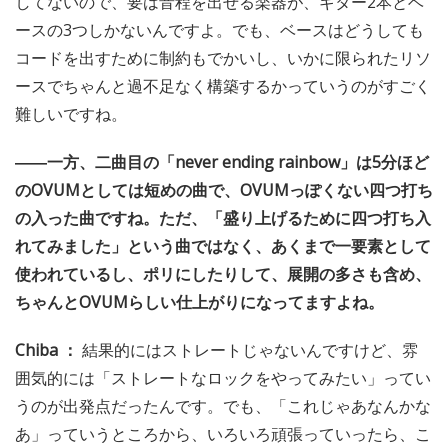
してないので、要は音程を出せる楽器が、ギター2本とベ
ースの3つしかないんですよ。でも、ベースはどうしても
コードを出すために制約もでかいし、いかに限られたリソ
ースでちゃんと過不足なく構築するかっていうのがすごく
難しいですね。
――一方、二曲目の「never ending rainbow」は5分ほど
のOVUMとしては短めの曲で、OVUMっぽくない四つ打ち
の入った曲ですね。ただ、「盛り上げるために四つ打ち入
れてみました」という曲ではなく、あくまで一要素として
使われているし、ポリにしたりして、展開の多さも含め、
ちゃんとOVUMらしい仕上がりになってますよね。
Chiba ：
結果的にはストレートじゃないんですけど、雰
囲気的には「ストレートなロックをやってみたい」ってい
うのが出発点だったんです。でも、「これじゃあなんかな
あ」っていうところから、いろいろ頑張っていったら、こ