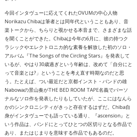
今回インタヴューに応えてくれたOVUMの中心人物
Norikazu Chibaは筆者とは同年代ということもあり、音
楽トークから、ちらりと覗かせる本音まで、さまざまな話
を聞くことができた。Chibaは今年の6月に、彼の持つク
ラシックやエレクトロニカ的な素養を解放した初のソロ・
アルバム『The Songs of the Circling Stars』を発表して
いるが、やはり30歳過ぎという年齢は、改めて「自分にと
って音楽とは?」ということを考え直す時期なのだと思
う。たとえば、つい最近だと京都インスト・バンドの雄
Nabowaの景山奏がTHE BED ROOM TAPE名義でパーソ
ナルなソロ作を発表したりもしていたが、ここにはなんら
かのシンクロニシティがきっと存在するはずだ。Chiba自
身がインタヴューでも語っている通り、『ascension』と
いう作品は、バンドにとってひとつの区切りとなる作品で
あり、またはじまりを意味する作品でもあるのだ。