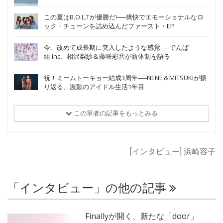
この夏はB.O.L.Tが優勝だ!──爽快でエモーショナルなロ
ック・チューンを詰め込んだファースト・EP
今、改めて成長期に突入したような感覚──でんぱ
組.inc、相沢梨紗＆藤咲彩音が新体制を語る
祝！ミームトーキョー結成3周年──NENE＆MITSUKIが振
り返る、激動のアイドル生活1年目
この筆者の記事をもっとみる
[インタビュー] 浜崎容子
「インタビュー」の他の記事
Finallyが開く、新たな「door」