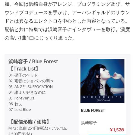
加。今回は浜崎自身がアレンジ、プログラミング及び、サ
ウンドプロデュースを手がけ、アーバンギャルドのサウン
ドとは異なるエレクトロを中心とした内容となっている。
配信と共に特集では浜崎容子にインタヴューを敢行。濃度
の高い1曲1曲にじっくり迫った。
浜崎容子 / Blue Forest
【Track List】
01. 硝子のベッド
02. 雨音はショパンの調べ
03. ANGEL SUFFOCATION
04. 誰より好きなのに
05. Forever Us
06. ねぇ
07. Lost Blue
BLUE FOREST
【配信形態 / 価格】
浜崎容子
MP3 : 単曲 251円(税込) / アルバム
¥ 1,528
1,500円(税込)