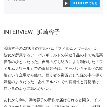
でみる
INTERVIEW : 浜崎容子
浜崎容子の2010年のアルバム『フィルムノワール』は、
彼女が所属するアーバンギャルドの関連作品の中でも最高
傑作のひとつだった。自身の打ち込みにより制作した『フ
ィルムノワール』での浜崎容子は、アーバンギャルドの歌
姫という立場から離れ、聴く者を鬱蒼とした森の中へ導く
妖精のようだった。あのアルバムでの官能性と背徳感は、
甘い毒のように忘れがたい。
あれから6年。浜崎容子の新作が届けられると聞き、イン
タヴューを即座に快諾した。『Blue Forest』は、小林麻