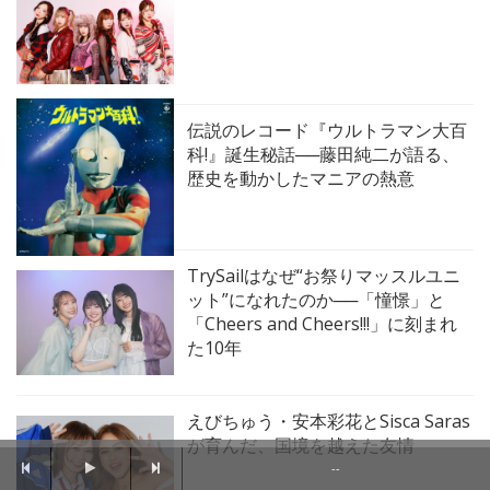
伝説のレコード『ウルトラマン大百
科!』誕生秘話──藤田純二が語る、
歴史を動かしたマニアの熱意
TrySailはなぜ“お祭りマッスルユニ
ット”になれたのか──「憧憬」と
「Cheers and Cheers!!!」に刻まれ
た10年
えびちゅう・安本彩花とSisca Saras
が育んだ、国境を越えた友情
--