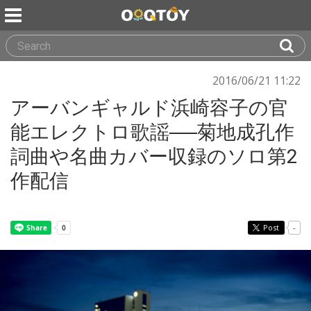
2016/06/21 11:22
アーバンギャルド浜崎容子の官
能エレクトロ歌謡──菊地成孔作
詞曲や名曲カバー収録のソロ第2
作配信
Post
-