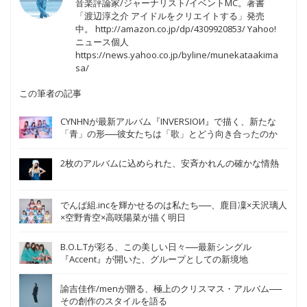
音楽評論家/ジャーナリスト/イベントMC。著書
「渡辺淳之介 アイドルをクリエイトする」発売
中。 http://amazon.co.jp/dp/4309920853/ Yahoo!
ニュース個人
https://news.yahoo.co.jp/byline/munekataakima
sa/
この筆者の記事
CYNHNが最新アルバム『INVERSIOИ』で描く、新たな
「青」の形──彼女たちは「歌」とどう向き合ったのか
2枚のアルバムに込められた、安斉かれんの確かな情熱
でんぱ組.incを輝かせるのは私たち──、鹿目凜×天沢璃人
×空野青空×高咲陽菜が描く明日
B.O.L.Tが彩る、この美しい日々──最新シングル
『Accent』が開いた、グループとしての新境地
諭吉佳作/menが贈る、極上のクリスマス・アルバム──
その創作のスタイルを語る