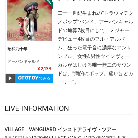
二十一世紀生まれの"トラウマテク
ノポップ"バンド、アーバンギャル
ドの通算7枚目にして、メジャー
デビュー4枚目のフル・アルバ
ム。狂った電子音に濃厚なアンサ
昭和九十年
ンブル、女性&男性ツインヴォー
アーバンギャルド
カルがはじける唯一無二のサウン
¥ 2,138
ドは、"病的にポップ。痛いほどガ
でみる
ーリー"。
LIVE INFORMATION
VILLAGE VANGUARD インストアライヴ・ツアー
6月15日(水)19:30@VILLAGE VANGUARD 渋谷宇田川店