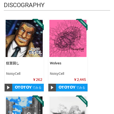
DISCOGRAPHY
狂言回し
Wolves
NoisyCell
NoisyCell
¥ 262
¥ 2,445
でみる
でみる