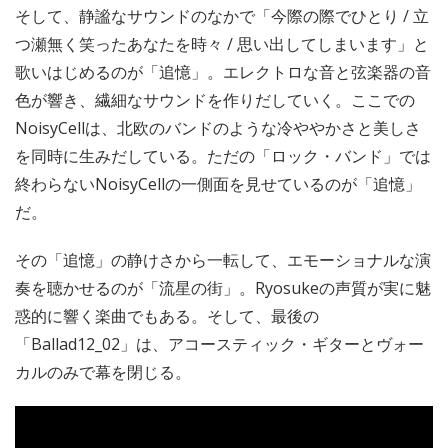
そして、静謐なサウンドのなかで「今際の際でひとり / 立
つ瀬無く笑ったあなたを時々 / 思い出してしまいます」と
歌いはじめるのが「追憶」。エレクトロな音と弦楽器の音
色が響き、繊細なサウンドを作りだしていく。ここでの
NoisyCellは、北欧のバンドのような冷ややかさと美しさ
を同時に生みだしている。ただの「ロック・バンド」では
終わらないNoisyCellの一側面を見せているのが「追憶」
だ。
その「追憶」の静けさから一転して、エモーショナルな演
奏を聴かせるのが「流星の街」。Ryosukeの声質が実に魅
惑的に響く楽曲でもある。そして、最後の
「Ballad12_02」は、アコースティック・ギターとヴォー
カルのみで幕を閉じる。