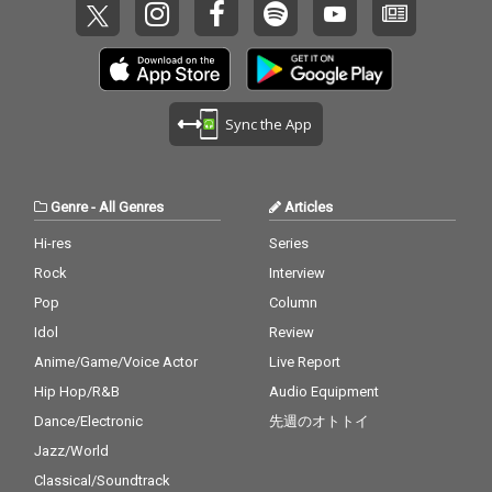
Sync the App
Genre
-
All Genres
Articles
Hi-res
Series
Rock
Interview
Pop
Column
Idol
Review
Anime/Game/Voice Actor
Live Report
Hip Hop/R&B
Audio Equipment
Dance/Electronic
先週のオトトイ
Jazz/World
Classical/Soundtrack