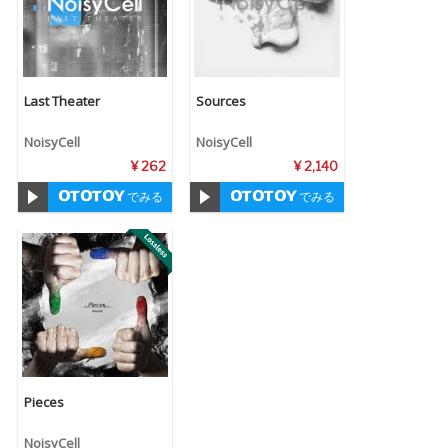
Last Theater
Sources
NoisyCell
NoisyCell
¥ 262
¥ 2,140
でみる
でみる
Pieces
NoisyCell