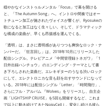
穏やかなインストゥルメンタル「Focus」で幕を開ける
と、「The Autumn Song」へ。イントロや間奏ではオー
トチューン加工が施されたヴォイスが響くが、Ryosukeの
歌になると加工はなく生々しい。そして、ドラマティック
な構成の楽曲が、早くも昂揚感を運んでくる。
「透明」は、まさに透明感がありつつも爽快なロック・ナ
ンバーだ。「狂言回し」は、2018年10月にリリースした
配信シングル。テレビアニメ「中間管理録トネガワ」「1
日外出録ハンチョウ」 のエンディング・テーマとして書
き下ろしされた楽曲だ。エレキギターのうなる渋いロック
にして、エレクトロニカな音も顔を出すサウンドになって
いる。2018年には配信シングル「Letter」「時間飛行」、
さらにフル・アルバム 『Wolves』をリリースし、自主企
画「LIGHTSHIP CRUISE」を5回も開催するなど、これま
で以上に動き続けてきたNoisyCellｌ。変化し続ける彼ら