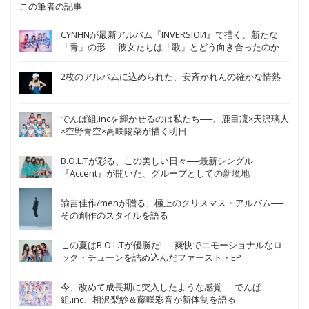
この筆者の記事
CYNHNが最新アルバム『INVERSIOИ』で描く、新たな
「青」の形──彼女たちは「歌」とどう向き合ったのか
2枚のアルバムに込められた、安斉かれんの確かな情熱
でんぱ組.incを輝かせるのは私たち──、鹿目凜×天沢璃人
×空野青空×高咲陽菜が描く明日
B.O.L.Tが彩る、この美しい日々──最新シングル
『Accent』が開いた、グループとしての新境地
諭吉佳作/menが贈る、極上のクリスマス・アルバム──
その創作のスタイルを語る
この夏はB.O.L.Tが優勝だ!──爽快でエモーショナルなロ
ック・チューンを詰め込んだファースト・EP
今、改めて成長期に突入したような感覚──でんぱ
組.inc、相沢梨紗＆藤咲彩音が新体制を語る