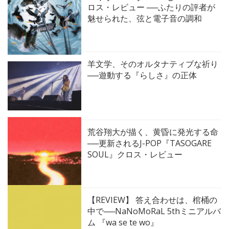
ロス・レビュー ──ふたりの評者が
魅せられた、弦と電子音の調和
羊文学、そのオルタナティブな祈り
──遊動する『らしさ』の正体
荒谷翔大が描く、黄昏に発光する命
──更新されるJ-POP『TASOGARE
SOUL』クロス・レビュー
【REVIEW】 答え合わせは、棺桶の
中で──NaNoMoRaL 5thミニアルバ
ム 『wa se te wo』