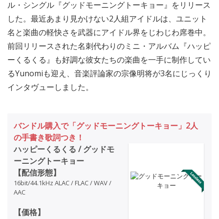
ル・シングル『グッドモーニングトーキョー』をリリース
した。最近あまり見かけない2人組アイドルは、ユニット
名と楽曲の軽快さを武器にアイドル界をじわじわ席巻中。
前回リリースされた名刺代わりのミニ・アルバム『ハッピ
ーくるくる』も好調な彼女たちの楽曲を一手に制作してい
るYunomiも迎え、音楽評論家の宗像明将が3名にじっくり
インタヴューしました。
バンドル購入で「グッドモーニングトーキョー」2人
の手書き歌詞つき！
ハッピーくるくる / グッドモ
ーニングトーキョー
【配信形態】
16bit/44.1kHz ALAC / FLAC / WAV /
AAC
【価格】