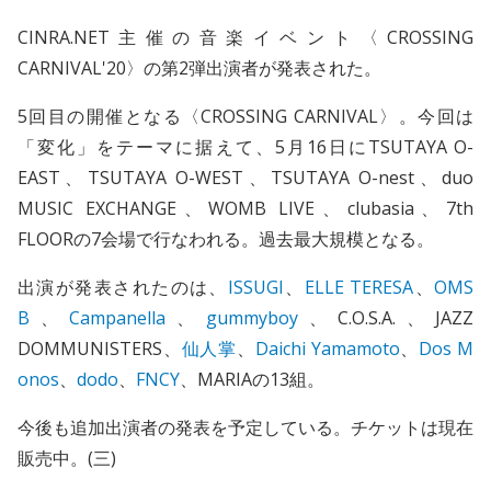
CINRA.NET主催の音楽イベント〈CROSSING
CARNIVAL'20〉の第2弾出演者が発表された。
5回目の開催となる〈CROSSING CARNIVAL〉。今回は
「変化」をテーマに据えて、5月16日にTSUTAYA O-
EAST、TSUTAYA O-WEST、TSUTAYA O-nest、duo
MUSIC EXCHANGE、WOMB LIVE、clubasia、7th
FLOORの7会場で行なわれる。過去最大規模となる。
出演が発表されたのは、
ISSUGI
、
ELLE TERESA
、
OMS
B
、
Campanella
、
gummyboy
、C.O.S.A.、JAZZ
DOMMUNISTERS、
仙人掌
、
Daichi Yamamoto
、
Dos M
onos
、
dodo
、
FNCY
、MARIAの13組。
今後も追加出演者の発表を予定している。チケットは現在
販売中。(三)