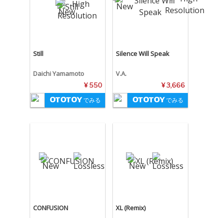
Still
Silence Will Speak
Daichi Yamamoto
V.A.
¥ 550
¥ 3,666
でみる
でみる
CONFUSION
XL (Remix)