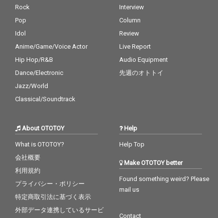
Rock
Interview
Pop
Column
Idol
Review
Anime/Game/Voice Actor
Live Report
Hip Hop/R&B
Audio Equipment
Dance/Electronic
先週のオトトイ
Jazz/World
Classical/Soundtrack
About OTOTOY
Help
What is OTOTOY?
Help Top
会社概要
Make OTOTOY better
利用規約
Found something weird? Please
プライバシー・ポリシー
mail us
特定商取引法に基づく表示
外部データ連携しているサービ
Contact