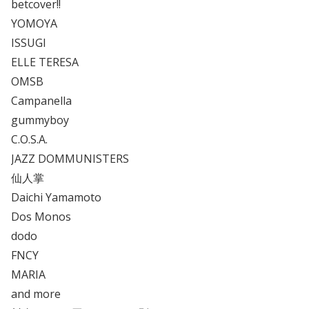
betcover!!
YOMOYA
ISSUGI
ELLE TERESA
OMSB
Campanella
gummyboy
C.O.S.A.
JAZZ DOMMUNISTERS
仙人掌
Daichi Yamamoto
Dos Monos
dodo
FNCY
MARIA
and more