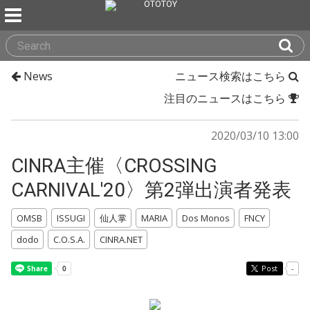
News
ニュース検索はこちら
注目のニュースはこちら
2020/03/10 13:00
CINRA主催〈CROSSING
CARNIVAL'20〉第2弾出演者発表
OMSB
ISSUGI
仙人掌
MARIA
Dos Monos
FNCY
dodo
C.O.S.A.
CINRA.NET
Post
-