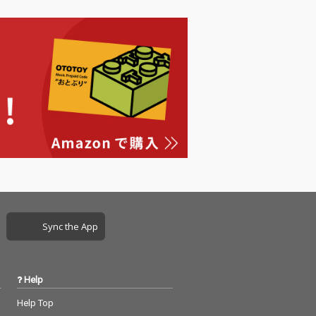
スは、岡田拓
デュースは、岡田拓
録音は、池田 洋
郎。 録音は、池田 洋
studio）、マス
（hmc studio）、マス
グは、渡部牧人
タリングは、渡部牧人
DOK）。アートワ
（PADOK）。アートワ
、町田ヒロチカ
ークは、町田ヒロチカ
している。
が担当している。
Sync the App
Help
Help Top