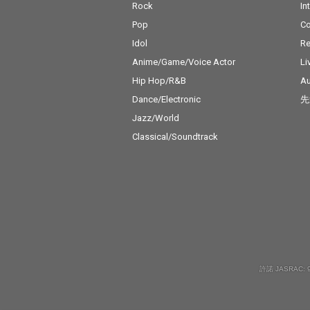
Rock
In
たという歌心溢れるハ
たという歌心溢
ートウォーミングな
ートウォーミン
Pop
C
「kani」。「マネーの
「kani」。「
Idol
Re
虎」より着想を得たと
虎」より着想を
いうテクノのようなミ
いうテクノのよ
Anime/Game/Voice Actor
Li
ニマルな要素を持った
ニマルな要素を
Hip Hop/R&B
Au
ダンスミュージック
ダンスミュージ
Dance/Electronic
先
「business」。 強烈
「business」
なファンク・ギター／
なファンク・ギ
Jazz/World
サックスを主体とした
サックスを主体
Classical/Soundtrack
サウンドにプログレが
サウンドにプロ
交差するスリリングな
交差するスリリ
楽曲「tiger」。ダイナ
楽曲「tiger」
ミックで特徴あるリフ
ミックで特徴あ
を主体な展開し、フリ
を主体な展開し
ーキーなソロも配置さ
ーキーなソロも
れているアルバムの中
れているアルバ
で一番ヘビーな楽曲「t
で一番ヘビーな
eardrop」。 South Pe
eardrop」。 So
nguinにあまりない三
nguinにあま
許諾 JASRAC: 9
拍子の楽曲、美しいメ
拍子の楽曲、美
ロディの「actress」。
ロディの「actr
そして「suki suki dais
そして「suki suk