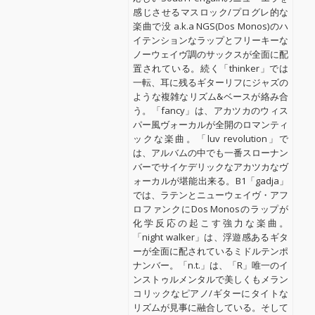
感じさせるマスロック/プログレ的な
楽曲で没 a.k.a NGS(Dos Monos)のハ
イテンションなラップとフリーキーな
ノーウェイヴ調のサックスが全面に配
置されている。続く「thinker」では
一転、耳に残るギターリフにジャズの
ような複雑なリズム&ベースが絡み合
う。「fancy」は、アカツカのウィス
パー風ヴォーカルが全開のロマンティ
ックな楽曲。「luv revolution」で
は、アルバムの中でも一番スローナン
バーでサイケデリックなアカツカなヴ
ォーカルが堪能出来る。B1「gadja」
では、ラテンとニューウェイヴ・アフ
ロファンクにDos Monosのラップが
化学反応の起こす強力な楽曲。
「night walker」は、浮遊感あるギタ
ーが全面に配されているミドルテンポ
ナンバー。「n.t.」は、「R」唯一のイ
ンストゥルメンタルで美しくもメラン
コリックなピアノ/ギターにタイトな
リズムが見事に融合している。そして