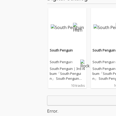
South Penguin
South Penguin
South Penguin
South Penguin
South Penguin｜3rd Al
South Penguin
bum「South Pengui
bum「South Pe
n」 South Penguin、2
n」 South Penguin、2
019年にリリースした
019年にリリー
10 tracks
1
「Y」、2022年にリリ
「Y」、2022
ースした「R」から、
ースした「R」
二年振りのアルバム
二年振りのアル
「South Penguin」。
「South Peng
引き続き、プロデュー
引き続き、プロ
Error.
サーに岡田拓郎を迎え
サーに岡田拓郎