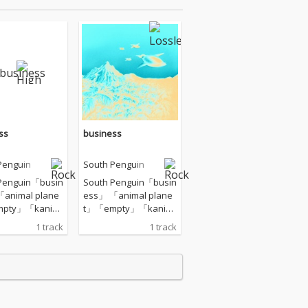
ss
business
Penguin
South Penguin
Penguin「busin
South Penguin「busin
animal plane
ess」 「animal plane
mpty」「kani」
t」「empty」「kani」
リリースは、
に続くリリースは、
1 track
1 track
ーの虎」より着
「マネーの虎」より着
たというテクノ
想を得たというテクノ
なミニマルな要
のようなミニマルな要
ったダンスミュ
素を持ったダンスミュ
「busines
ージック「busines
 ミックス／プロ
s」。 ミックス／プロ