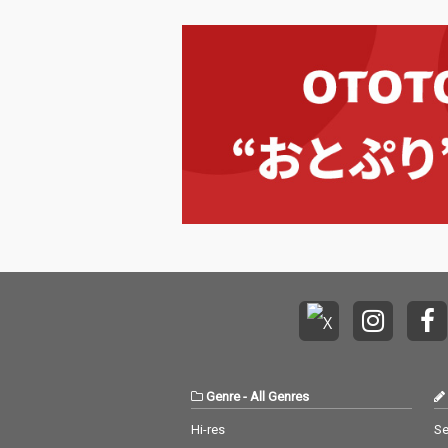
た昨今の充実した活動
た昨今の充実し
の集大成的作品。 アル
の集大成的作品。 
バムから最初のシング
バムから最初の
ルにもなる「animal pl
ルにもなる「anim
anet」は、ニューウェ
anet」は、ニ
イブ／ポストパンクを
イブ／ポストパ
経由したクールでブギ
経由したクール
ーなダンスミュージッ
ーなダンスミュ
ク。 図太いベースから
ク。 図太いベ
始まる強靭なスリーピ
始まる強靭なス
ースバンドを軸とした
ースバンドを軸
サウンドに加え、歌詞
サウンドに加え
に「ダブル浅野」を配
に「ダブル浅野
したトレンディな一面
したトレンディ
も感じさせるメロウな
も感じさせるメ
「metro」。 続く「da
「metro」。 
nce」は、一点してメ
nce」は、一
ロウでスロウなチルポ
ロウでスロウな
ップを奏でている。ユ
ップを奏でてい
ニークなギター・イン
ニークなギター
トロからスタートする
トロからスター
Genre
-
All Genres
軽快なリズムが特徴な
軽快なリズムが
楽曲「empty」。 御徒
楽曲「empty
Hi-res
Se
町の路上で5分で作っ
町の路上で5分