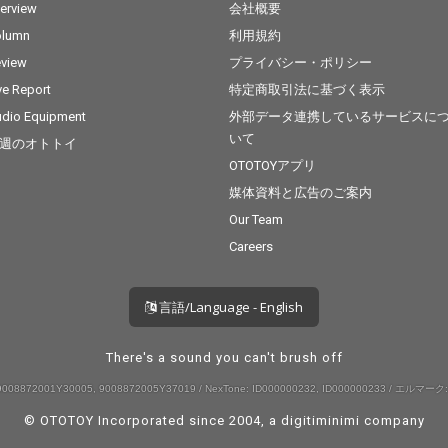
terview
会社概要
れるハ
グな
olumn
利用規約
マネーの
view
プライバシー・ポリシー
得たと
うなミ
ve Report
特定商取引法に基づく表示
持った
dio Equipment
外部データ連携しているサービスに
ック
いて
週のオトトイ
。 強烈
ター／
OTOTOYアプリ
とした
媒体資料と広告のご案内
グレが
Our Team
ングな
。ダイナ
Careers
るリフ
、フリ
配置さ
言語/Language - English
ムの中
楽曲「t
uth Pe
There's a sound you can't brush off
りない三
008872001Y30005, 9008872005Y37019 / NexTone: ID000000232, ID000000233 / エルマーク:
しいメ
ess」。
© OTOTOY Incorporated since 2004, a
digitiminimi
company
i dais