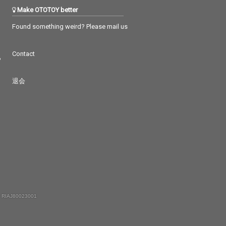
Make OTOTOY better
Found something weird? Please mail us
Contact
つ
退会
 RIAJ80023001