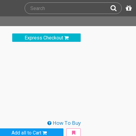
Express Checkout
How To Buy
Add all to Cart