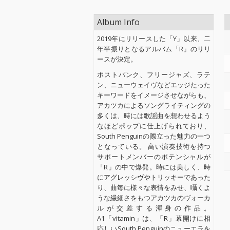
Album Info
2019年にリリースした「Y」以来、二
年半振りとなるアルバム「R」のリリ
ースが決定。
ポストパンク、フリージャズ、ラテ
ン、ニューウェイヴなどエッジたった
キーワードをイメージさせながらも、
アカツカによるソングライティングの
多くは、時には歌謡曲を想わせるよう
なほどポップに仕上げられており、
South Penguinの際立った魅力の一つ
となっている。 高い演奏技術を持つ
サポートメンバーのポテンシャルが
「R」の中で爆発。時には美しく、時
にアグレッシヴやトリッキーであった
り、曲毎に様々な表情をみせ、囁くよ
うな繊細さをもつアカツカのヴォーカ
ルが交差する渾身の作品。
A1「vitamin」は、「R」幕開けに相
応しいSouth Penguinのニューエラを