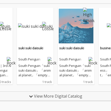
suki suki daisuki
suki suki daisuki
busine
South Penguin
South Penguin
South 
｜3rd Al
South Penguin「suki
South Penguin「suki
South 
ngui
suki daisuki」 「anim
suki daisuki」 「anim
ess」 「
al planet」「empty」
al planet」「empty」
t」「e
スした
「kani」「business」
「kani」「business」
に続く
0 tracks
1 track
1 track
年にリリ
に続くリリースは、
に続くリリースは、
「マネ
から、
「suki suki daisuk
「suki suki daisuk
想を得
バム
i」。 ミックス／プロデ
i」。 ミックス／プロデ
のよう
View More Digital Catalog
uin」。
ュースは、岡田拓郎。
ュースは、岡田拓郎。
素を持
デュー
録音は、池田 洋（hmc
録音は、池田 洋（hmc
ージック
を迎え
studio）、マスタリン
studio）、マスタリン
s」。