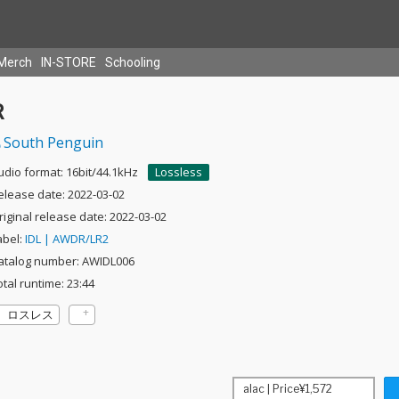
Merch
IN-STORE
Schooling
R
South Penguin
udio format: 16bit/44.1kHz
Lossless
elease date: 2022-03-02
riginal release date: 2022-03-02
abel:
IDL | AWDR/LR2
atalog number: AWIDL006
otal runtime: 23:44
ロスレス