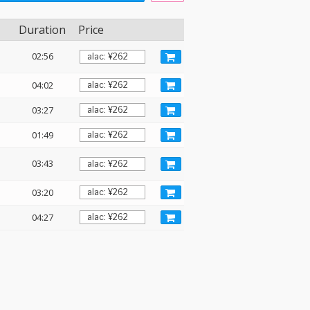
Duration
Price
02:56
04:02
03:27
01:49
03:43
03:20
04:27