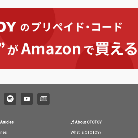
た活動
グは、渡部牧人（PAD
グは、渡部牧人（PAD
デュー
アル
OK）。アートワーク
OK）。アートワーク
郎。 
シング
は、町田ヒロチカが担
は、町田ヒロチカが担
（hmc 
al pl
当している。
当している。
タリン
ューウェ
（PA
ンクを
ークは
でブギ
が担当
ージッ
ースから
リーピ
とした
、歌詞
」を配
な一面
ロウな
続く「da
点してメ
チルポ
る。ユ
・イン
トする
Articles
About OTOTOY
特徴な
」。 御徒
ries
What is OTOTOY?
で作っ