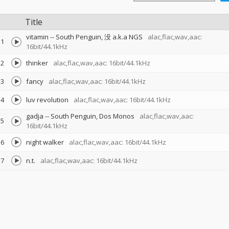
Title
vitamin
--
South Penguin
没 a.k.a NGS
alac,flac,wav,aac:
1
16bit/44.1kHz
2
thinker
alac,flac,wav,aac: 16bit/44.1kHz
3
fancy
alac,flac,wav,aac: 16bit/44.1kHz
4
luv revolution
alac,flac,wav,aac: 16bit/44.1kHz
gadja
--
South Penguin
Dos Monos
alac,flac,wav,aac:
5
16bit/44.1kHz
6
night walker
alac,flac,wav,aac: 16bit/44.1kHz
7
n.t.
alac,flac,wav,aac: 16bit/44.1kHz