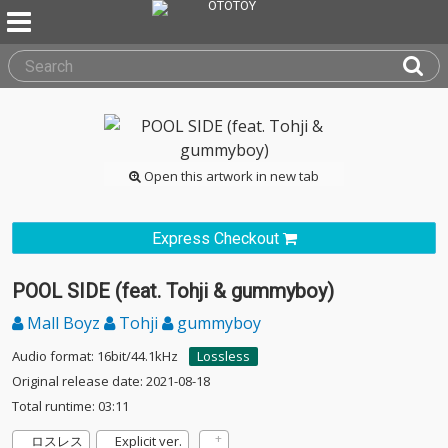
Open this artwork in new tab
Express Checkout
POOL SIDE (feat. Tohji & gummyboy)
Mall Boyz
Tohji
gummyboy
Audio format: 16bit/44.1kHz
Lossless
Original release date: 2021-08-18
Total runtime: 03:11
ロスレス
Explicit ver.