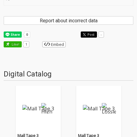
Report about incorrect data
Post
-
Embed
Like!
1
Digital Catalog
Mall Tape 3
Mall Tape 3