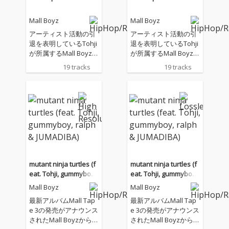
Mall Boyz
Mall Boyz
アーティスト活動の引
アーティスト活動の引
退を表明しているTohji
退を表明しているTohji
が所属するMall Boyzが
が所属するMall Boyzが
「Mall Tape 3」をリリ
「Mall Tape 3」をリリ
19 tracks
19 tracks
ース
ース
mutant ninja turtles (f
mutant ninja turtles (f
eat. Tohji, gummyboy,
eat. Tohji, gummyboy,
ralph & JUMADIBA)
ralph & JUMADIBA)
Mall Boyz
Mall Boyz
最新アルバムMall Tap
最新アルバムMall Tap
e 3の発売がアナウンス
e 3の発売がアナウンス
されたMall Boyzから盟
されたMall Boyzから盟