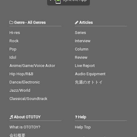
Genre
-
All Genres
Articles
Hi-res
Series
Rock
Interview
Pop
Column
Idol
Review
Anime/Game/Voice Actor
Live Report
Hip Hop/R&B
Audio Equipment
Dance/Electronic
先週のオトトイ
Jazz/World
Classical/Soundtrack
About OTOTOY
Help
What is OTOTOY?
Help Top
会社概要