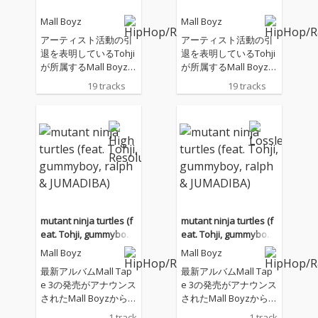
Mall Boyz
Mall Boyz
アーティスト活動の引
アーティスト活動の引
退を表明しているTohji
退を表明しているTohji
が所属するMall Boyzが
が所属するMall Boyzが
「Mall Tape 3」をリリ
「Mall Tape 3」をリリ
19 tracks
19 tracks
ース
ース
mutant ninja turtles (f
mutant ninja turtles (f
eat. Tohji, gummyboy,
eat. Tohji, gummyboy,
ralph & JUMADIBA)
ralph & JUMADIBA)
Mall Boyz
Mall Boyz
最新アルバムMall Tap
最新アルバムMall Tap
e 3の発売がアナウンス
e 3の発売がアナウンス
されたMall Boyzから盟
されたMall Boyzから盟
友ながら初の共演とな
友ながら初の共演とな
1 track
1 track