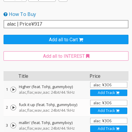
How To Buy
Add all to Cart
Add all to INTEREST
Title
Price
Higher (feat. Tohji, gummyboy)
1
alac,flac,wav,aac: 24bit/44.1kHz
Add Track
fuck it up (feat. Tohji, gummyboy)
2
alac,flac,wav,aac: 24bit/44.1kHz
Add Track
mallin' (feat. Tohji, gummyboy)
3
alac,flac,wav,aac: 24bit/44.1kHz
Add Track