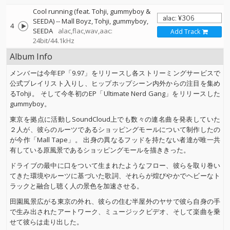
Cool running (feat. Tohji, gummyboy &
SEEDA)
--
Mall Boyz
Tohji
gummyboy
4
SEEDA
alac,flac,wav,aac:
Add Track
24bit/44.1kHz
Album Info
メンバーは今年EP「9.97」をリリースし各ストリーミングサービスで
公式プレイリスト入りし、ヒップホップシーン内外からの注目を集め
るTohji。 そして今冬初のEP「Ultimate Nerd Gang」をリリースした
gummyboy。
東京を拠点に活動しSoundCloud上でも数々の連名曲を発表していた
２人が、彼らのルーツであるショッピングモールについて制作したの
が今作「Mall Tape」。 出身の異なるフッドを持たない者達が唯一共
有している原風景であるショッピングモールを描ききった。
ドライブの最中に口をついて生まれたようなフロー、彼らを取り巻い
てきた環境やルーツに基づいた歌詞、それらが煌びやかでヘビーなト
ラックと融合し聴く人の景色を加速させる。
田園風景広がる東京の外れ、彼らの住む半屋外のヤサで彼ら自身の手
で生み出されたアートワーク、ミュージックビデオ、そして楽曲を乗
せて彼らは走り出した。