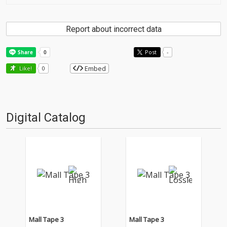
Report about incorrect data
Post
-
Embed
Like!
0
Digital Catalog
Mall Tape 3
Mall Tape 3