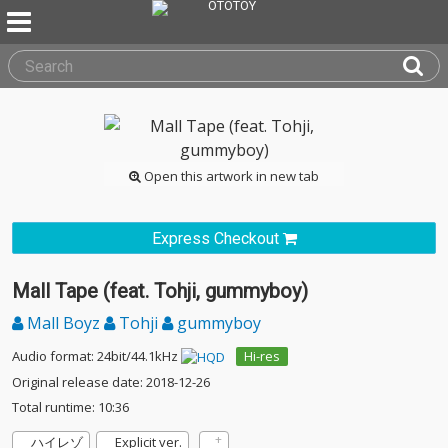
Open this artwork in new tab
Express Checkout
Mall Tape (feat. Tohji, gummyboy)
Mall Boyz
Tohji
gummyboy
Audio format: 24bit/44.1kHz
Hi-res
Original release date: 2018-12-26
Total runtime: 10:36
ハイレゾ
Explicit ver.