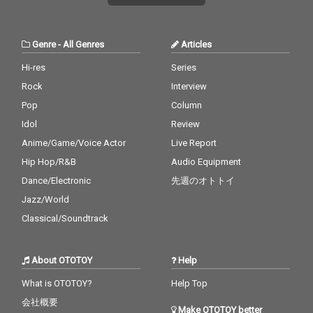
Genre
-
All Genres
Articles
Hi-res
Series
Rock
Interview
Pop
Column
Idol
Review
Anime/Game/Voice Actor
Live Report
Hip Hop/R&B
Audio Equipment
Dance/Electronic
先週のオトトイ
Jazz/World
Classical/Soundtrack
About OTOTOY
Help
What is OTOTOY?
Help Top
会社概要
Make OTOTOY better