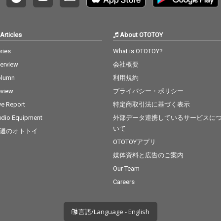
Articles
About OTOTOY
ries
What is OTOTOY?
terview
会社概要
olumn
利用規約
view
プライバシー・ポリシー
ve Report
特定商取引法に基づく表示
dio Equipment
外部データ連携しているサービスに
いて
週のオトトイ
OTOTOYアプリ
媒体資料と広告のご案内
Our Team
Careers
言語/Language - English