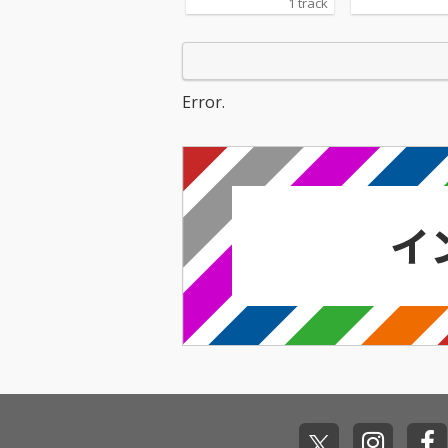
1 track
る「XL」のRemixがfe
る「XL」のRem
aturingにKID FRESINO
aturingにKID F
を迎えDOGEAR RECOR
を迎えDOGEAR 
DSよりリリース。
DSよりリリー
Error.