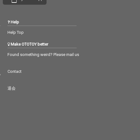
Help
Help Top
Make OTOTOY better
Found something weird? Please mail us
Contact
つ
退会