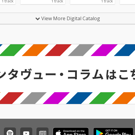
1 track
1 track
1 track
ixがfe
た16FLIPを感じる新た
た16FLIPを感じる新た
フック
RESINO
な質感にISSUGIの今が
な質感にISSUGIの今が
を感じ
RECOR
込められたリリック。
込められたリリック。
ク。ア
View More Digital Catalog
ス。
DOGEAR RECORDSの
DOGEAR RECORDSの
を体現
新たな展開を感じさせ
新たな展開を感じさせ
地を印
る1曲となった。
る1曲となった。
なった。
活発に
コンビ
かせる
せない