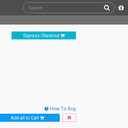
Express Checkout
How To Buy
Add all to Cart