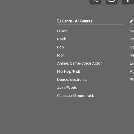
Genre
-
All Genres
Hi-res
Se
Rock
In
Pop
C
Idol
Re
Anime/Game/Voice Actor
Li
Hip Hop/R&B
Au
Dance/Electronic
先
Jazz/World
Classical/Soundtrack