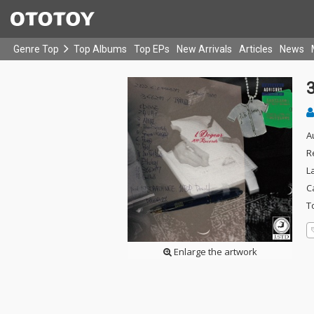
Genre Top
Top Albums
Top EPs
New Arrivals
Articles
News
A
R
L
C
T
Enlarge the artwork