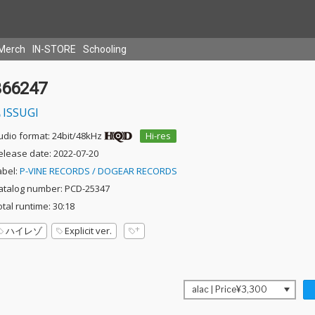
Merch
IN-STORE
Schooling
366247
ISSUGI
udio format: 24bit/48kHz
Hi-res
elease date: 2022-07-20
abel:
P-VINE RECORDS / DOGEAR RECORDS
atalog number: PCD-25347
otal runtime: 30:18
ハイレゾ
Explicit ver.