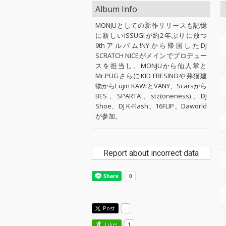
Album Info
MONJUとしての新作リリースも記憶
に新しいISSUGIが約2年ぶりに放つ
9thアルバム!NYから帰国したDJ
SCRATCH NICEがメインでプロデュー
スを担当し、MONJUから仙人掌と
Mr.PUGさらにKID FRESINOや弗猫建
物からEujin KAWIとVANY、Scarsから
BES、SPARTA、stz(oneness)、DJ
Shoe、DJ K-Flash、16FLIP、Daworld
が参加。
Report about incorrect data
Post
-
Like!
1