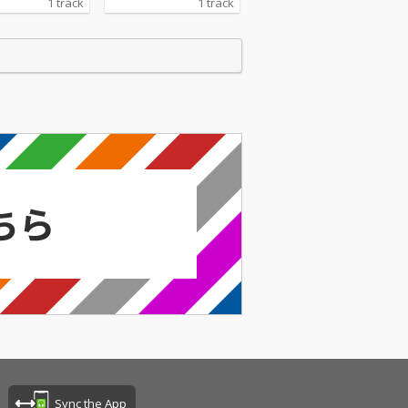
1 track
1 track
に力強さと情緒
フックに力強さと情緒
させるリリッ
を感じさせるリリッ
ーバンな雰囲気
ク。アーバンな雰囲気
する2人の現在
を体現する2人の現在
象づける1曲に
地を印象づける1曲に
 Album以降も
なった。 Album以降も
動き続け抜群の
活発に動き続け抜群の
ネーションを聴
コンビネーションを聴
2人から耳が離
かせる2人から耳が離
。
せない。
Sync the App