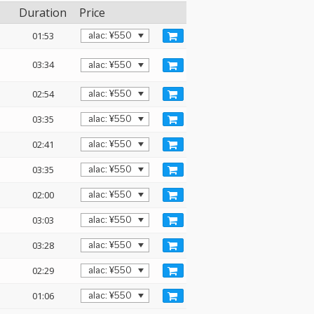
Duration
Price
01:53
03:34
02:54
03:35
02:41
03:35
02:00
03:03
03:28
02:29
01:06