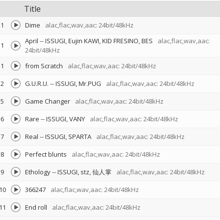
Title
1
Dime
alac,flac,wav,aac: 24bit/48kHz
April
--
ISSUGI
Eujin KAWI
KID FRESINO
BES
alac,flac,wav,aac:
1
24bit/48kHz
1
from Scratch
alac,flac,wav,aac: 24bit/48kHz
2
G.U.R.U.
--
ISSUGI
Mr.PUG
alac,flac,wav,aac: 24bit/48kHz
5
Game Changer
alac,flac,wav,aac: 24bit/48kHz
6
Rare
--
ISSUGI
VANY
alac,flac,wav,aac: 24bit/48kHz
7
Real
--
ISSUGI
SPARTA
alac,flac,wav,aac: 24bit/48kHz
8
Perfect blunts
alac,flac,wav,aac: 24bit/48kHz
9
Ethology
--
ISSUGI
stz
仙人掌
alac,flac,wav,aac: 24bit/48kHz
10
366247
alac,flac,wav,aac: 24bit/48kHz
11
End roll
alac,flac,wav,aac: 24bit/48kHz