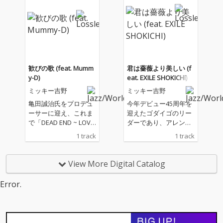
ーに亀田誠治を迎え、J
ーに亀田誠治を迎え、J
UJU、EXILE SHOKICH
UJU、EXILE SHOKICH
I、STUTS、MIYAVI、C
I、STUTS、MIYAVI、C
har、タケカワユキヒ
har、タケカワユキヒ
デ、Mummy-D、岡村
デ、Mummy-D、岡村
靖幸など世代やジャン
靖幸など世代やジャン
ルを超えた豪華アーテ
ルを超えた豪華アーテ
歓びの歌 (feat. Mumm
君は薔薇より美しい (f
ィストが多数参加。時
ィストが多数参加。時
y-D)
eat. EXILE SHOKICHI)
代を創った名曲のカバ
代を創った名曲のカバ
ミッキー吉野
ミッキー吉野
ーから新曲まで、全世
ーから新曲まで、全世
代が楽しめる色鮮やか
代が楽しめる色鮮やか
亀田誠治氏をプロデュ
今年デビュー45周年を
なアルバム！
なアルバム！
ーサーに迎え、これま
迎えたゴダイゴのリー
で「DEAD END ~ LOVE
ダーであり、アレンジ
FLOWERS PROPHECY f
ャーやコンポーザーと
1 track
1 track
eat. STUTS & Campan
しても幅広く活躍する
ella」「君は薔薇より
ミッキー吉野の今の思
美しい feat. EXILE SHO
いを、手がけてきた音
View More Digital Catalog
KICHI」の２曲をリリー
楽を通してさまざまな
スしてきた「ミッキー
世代を超えクリエイト
Error.
吉野"ラッキー70
し、届ける”をテーマと
祭"【KoKi】」。第三
したプロジェクト「ミ
弾リリースのフィーチ
ッキー吉野"ラッキー7
ャリング・アーティス
0祭"【KoKi】」の第二