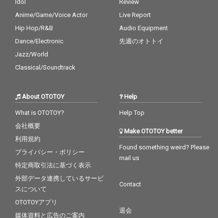
Idol
Review
Dをフィーチャリング
起用。42年の時を経た
Anime/Game/Voice Actor
Live Report
アーティストに迎え、
今もなお愛されている
時代も世代もジャンル
名曲が、このプロジェ
Hip Hop/R&B
Audio Equipment
をも越えて繋がるコラ
クトではラテンテイス
Dance/Electronic
先週のオトトイ
ボレーションが誕生し
トにアレンジを施さ
た。
れ、原曲とは違った魅
Jazz/World
力を持つ楽曲となっ
Classical/Soundtrack
た。
About OTOTOY
Help
What is OTOTOY?
Help Top
会社概要
Make OTOTOY better
利用規約
Found something weird? Please
プライバシー・ポリシー
mail us
特定商取引法に基づく表示
外部データ連携しているサービ
Contact
スについて
OTOTOYアプリ
退会
媒体資料と広告のご案内