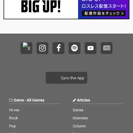
トには、RHYMESTER
弾楽曲として「君は薔
およびマボロシのメン
薇より美しい」が亀田
バーであるMummy-D
誠治プロデュースのも
が参加し、ベートーベ
と配信リリースが決
ンの交響曲第９番に彩
定。そして、フィーチ
り豊かなアレンジが施
ャリング・アーティス
された「歓びの歌 feat.
トにEXILEのヴォーカリ
Mummy-D」。昨年に
ストであるEXILE SHOK
オンライン上で行われ
ICHIが参加！君は薔薇
たベートーベン生誕25
より美しい」は、1979
0周年記念国際動画プ
年に布施明氏への提供
ロジェクト『GLOBAL
楽曲としてリリース。
ODE TO JOY』にミッキ
ミッキー吉野が作編曲
ー吉野も参加し、自身
を務め、レコーディン
Sync the App
のツイッターに「歓喜
グにはゴダイゴのメン
の歌」の演奏動画を投
バーが参加して作られ
稿。ミッキー吉野らし
た作品。同年のオリコ
い巧みなアレンジが施
ン年間チャートにもラ
Genre
-
All Genres
Articles
されており、約１万回
ンクインするなど、ヒ
の再生数を記録してい
ットナンバーとなっ
Hi-res
Series
る。その第九「歓喜の
た。その後、国内外数
Rock
Interview
歌」に、以前よりミッ
多くのアーティストに
キー吉野の大ファンで
よりカバーされ、さま
Pop
Column
あったというMummy-
ざまなタイアップにも