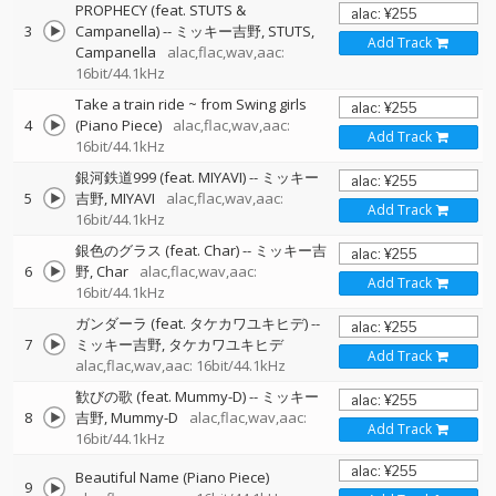
PROPHECY (feat. STUTS &
3
Campanella)
--
ミッキー吉野
STUTS
Add Track
Campanella
alac,flac,wav,aac:
16bit/44.1kHz
Take a train ride ~ from Swing girls
4
(Piano Piece)
alac,flac,wav,aac:
Add Track
16bit/44.1kHz
銀河鉄道999 (feat. MIYAVI)
--
ミッキー
5
吉野
MIYAVI
alac,flac,wav,aac:
Add Track
16bit/44.1kHz
銀色のグラス (feat. Char)
--
ミッキー吉
6
野
Char
alac,flac,wav,aac:
Add Track
16bit/44.1kHz
ガンダーラ (feat. タケカワユキヒデ)
--
7
ミッキー吉野
タケカワユキヒデ
Add Track
alac,flac,wav,aac: 16bit/44.1kHz
歓びの歌 (feat. Mummy-D)
--
ミッキー
8
吉野
Mummy-D
alac,flac,wav,aac:
Add Track
16bit/44.1kHz
Beautiful Name (Piano Piece)
9