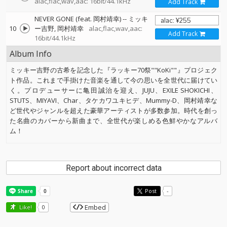
alac,flac,wav,aac: 16bit/44.1kHz
Add Track
NEVER GONE (feat. 岡村靖幸)
--
ミッキ
10
ー吉野
岡村靖幸
alac,flac,wav,aac:
Add Track
16bit/44.1kHz
Album Info
ミッキー吉野の古希を記念した『ラッキー70祭""KoKi""』プロジェク
ト作品。これまで手掛けた音楽を通して今の思いを全世代に届けてい
く。プロデューサーに亀田誠治を迎え、JUJU、EXILE SHOKICHI、
STUTS、MIYAVI、Char、タケカワユキヒデ、Mummy-D、岡村靖幸な
ど世代やジャンルを超えた豪華アーティストが多数参加。時代を創っ
た名曲のカバーから新曲まで、全世代が楽しめる色鮮やかなアルバ
ム！
Report about incorrect data
Post
-
Embed
Like!
0