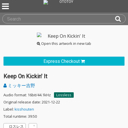
Open this artwork in new tab
Express Checkout
Keep On Kickin' It
ミッキー吉野
Audio format: 16bit/44.1kHz
Lossless
Original release date: 2021-12-22
Label:
kisshouten
Total runtime: 39:50
ロスレス