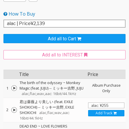
How To Buy
Add all to Cart
Add all to INTEREST
Title
Price
The birth of the odyssey ~ Monkey
Album Purchase
1
Magic (feat. JUJU)
--
ミッキー吉野
JUJU
Only
alac,flac,wav,aac: 16bit/44.1kHz
君は薔薇より美しい (feat. EXILE
SHOKICHI)
--
ミッキー吉野
EXILE
2
SHOKICHI
alac,flac,wav,aac:
Add Track
16bit/44.1kHz
DEAD END ~ LOVE FLOWERS