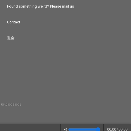
Found something weird? Please mail us
Contact
つ
退会
 RIAJ80023001
00:00
/
00:00