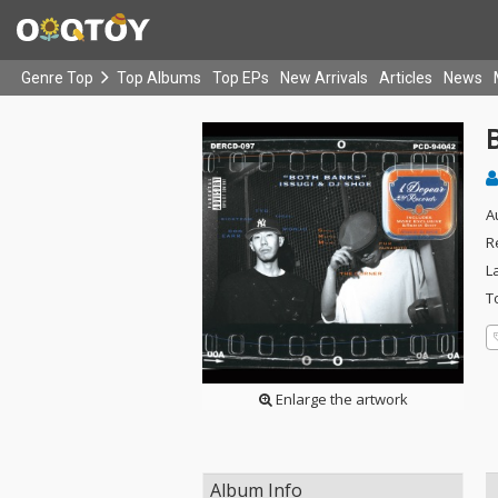
Genre Top
Top Albums
Top EPs
New Arrivals
Articles
News
A
R
L
T
Enlarge the artwork
Album Info