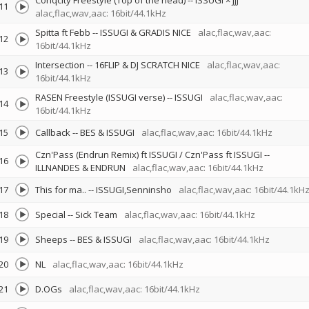
Conqcity Freestyle (Top of the head)
--
ISSUGI × JJJ
11
alac,flac,wav,aac: 16bit/44.1kHz
Spitta ft Febb
--
ISSUGI & GRADIS NICE
alac,flac,wav,aac:
12
16bit/44.1kHz
Intersection
--
16FLIP & DJ SCRATCH NICE
alac,flac,wav,aac:
13
16bit/44.1kHz
RASEN Freestyle (ISSUGI verse)
--
ISSUGI
alac,flac,wav,aac:
14
16bit/44.1kHz
15
Callback
--
BES & ISSUGI
alac,flac,wav,aac: 16bit/44.1kHz
Czn'Pass (Endrun Remix) ft ISSUGI / Czn'Pass ft ISSUGI
--
16
ILLNANDES & ENDRUN
alac,flac,wav,aac: 16bit/44.1kHz
17
This for ma..
--
ISSUGI,Senninsho
alac,flac,wav,aac: 16bit/44.1kH
18
Special
--
Sick Team
alac,flac,wav,aac: 16bit/44.1kHz
19
Sheeps
--
BES & ISSUGI
alac,flac,wav,aac: 16bit/44.1kHz
20
NL
alac,flac,wav,aac: 16bit/44.1kHz
21
D.OGs
alac,flac,wav,aac: 16bit/44.1kHz