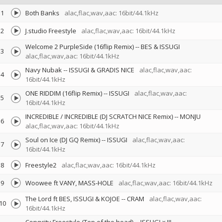
1
Both Banks
alac,flac,wav,aac: 16bit/44.1kHz
2
J.studio Freestyle
alac,flac,wav,aac: 16bit/44.1kHz
Welcome 2 PurpleSide (16flip Remix)
--
BES & ISSUGI
3
alac,flac,wav,aac: 16bit/44.1kHz
Navy Nubak
--
ISSUGI & GRADIS NICE
alac,flac,wav,aac:
4
16bit/44.1kHz
ONE RIDDIM (16flip Remix)
--
ISSUGI
alac,flac,wav,aac:
5
16bit/44.1kHz
INCREDIBLE / INCREDIBLE (DJ SCRATCH NICE Remix)
--
MONJU
6
alac,flac,wav,aac: 16bit/44.1kHz
Soul on Ice (DJ GQ Remix)
--
ISSUGI
alac,flac,wav,aac:
7
16bit/44.1kHz
8
Freestyle2
alac,flac,wav,aac: 16bit/44.1kHz
9
Woowee ft VANY, MASS-HOLE
alac,flac,wav,aac: 16bit/44.1kHz
The Lord ft BES, ISSUGI & KOJOE
--
CRAM
alac,flac,wav,aac:
10
16bit/44.1kHz