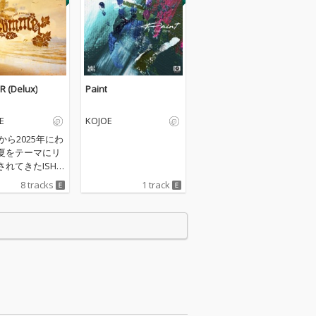
 (Delux)
Paint
E
KOJOE
年から2025年にわ
夏をテーマにリ
れてきたISH-
 「Mr. Summer」
8 tracks
1 track
ズをコンパイル
アルバム「2VM
Delux）」が到
Summer Pt.1～
え、さらに夏曲4
加した豪華盤。