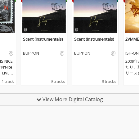
Scent (Instrumentals)
Scent (Instrumentals)
2VMMER
BUPPON
BUPPON
ISH-ON
IS NICE
2009
N'Nite
たり、
LIVEで
リースさ
ってい
ONE /
1 track
9 tracks
9 tracks
ixがfe
シリー
RESINO
した夏
RECOR
MER（
View More Digital Catalog
ス。
着。Mr.
4に加
曲を追