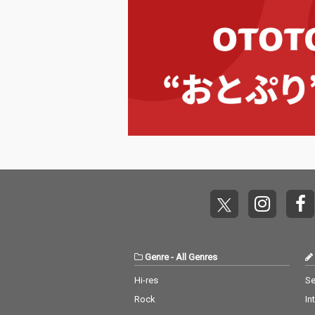
Genre
-
All Genres
Hi-res
Se
Rock
In