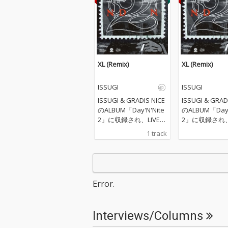
XL (Remix)
XL (Remix)
ISSUGI
ISSUGI
ISSUGI & GRADIS NICE
ISSUGI & GRAD
のALBUM「Day'N'Nite
のALBUM「Day'
2」に収録され、LIVEで
2」に収録され、
もアンセムとなってい
もアンセムとな
1 track
る「XL」のRemixがfe
る「XL」のRem
aturingにKID FRESINO
aturingにKID F
を迎えDOGEAR RECOR
を迎えDOGEAR 
DSよりリリース。
DSよりリリー
Error.
Interviews/Columns