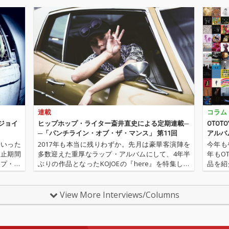
連載
コラム
るジョイ
ヒップホップ・ライター斎井直史による定期連載─
OTOT
─「パンチライン・オブ・ザ・マンス」 第11回
アルバ
Eといった
2017年も本当に残りわずか。先月は豪華客演陣を
今年もや
休止期間
多数迎えた重厚なラップ・アルバムにして、4年半
年もO
ップ・シ
ぶりの作品となったKOJOEの『here』を特集しま
品を紹
ッパーB
した。第11回目を迎えた今月の「パンチライン・
リース
トメイカ
オブ・ザ・マンス」は年末らしく、2017年のヒッ
ジナル
プホップ・シーン…
作品を
View More Interviews/Columns