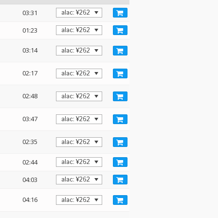
03:31
01:23
03:14
02:17
02:48
03:47
02:35
02:44
04:03
04:16