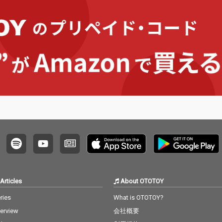
Articles
About OTOTOY
ries
What is OTOTOY?
terview
会社概要