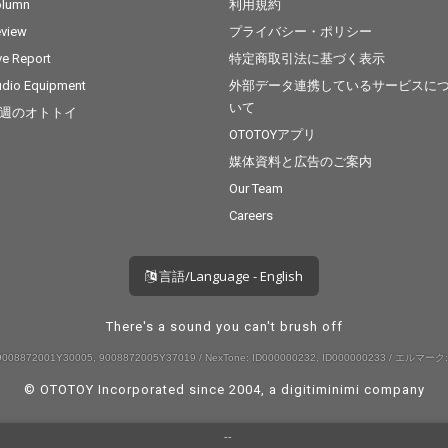
olumn
利用規約
view
プライバシー・ポリシー
ve Report
特定商取引法に基づく表示
dio Equipment
外部データ連携しているサービスに
いて
週のオトトイ
OTOTOYアプリ
媒体資料と広告のご案内
Our Team
Careers
言語/Language - English
There's a sound you can't brush off
008872001Y30005, 9008872005Y37019 / NexTone: ID000000232, ID000000233 / エルマーク:
© OTOTOY Incorporated since 2004, a
digitiminimi
company
--