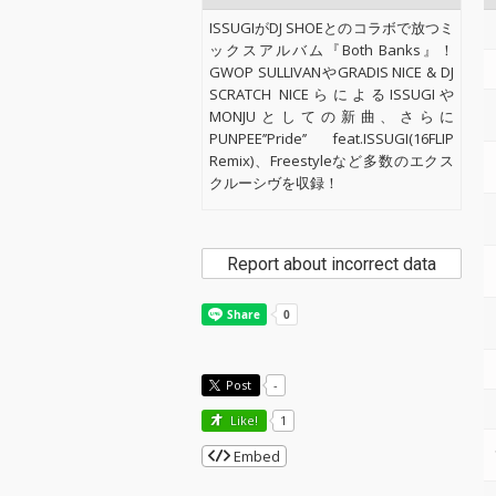
ISSUGIがDJ SHOEとのコラボで放つミ
ックスアルバム『Both Banks』！
GWOP SULLIVANやGRADIS NICE & DJ
SCRATCH NICEらによるISSUGIや
MONJUとしての新曲、さらに
PUNPEE’’Pride’’ feat.ISSUGI(16FLIP
Remix)、Freestyleなど多数のエクス
クルーシヴを収録！
Report about incorrect data
Post
-
Like!
1
Embed