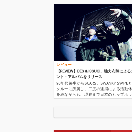
レビュー
【REVIEW】BES & ISSUGI、強力布陣によ
ント・アルバムをリリース
90年代後半からSCARS、SWANKY SWIP
クルーに所属し、二度の逮捕による活動
を経ながらも、現在まで日本のヒップホ
ーン随一の天才として活躍し続けているラ
ESと、ラッパーとしてはもちろん、ビー
ー名義の16FL…