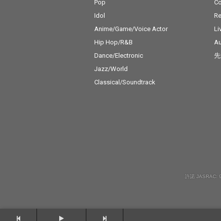
Pop
C
Idol
Re
Anime/Game/Voice Actor
Li
Hip Hop/R&B
Au
Dance/Electronic
先
Jazz/World
Classical/Soundtrack
許諾 JASRAC: 9