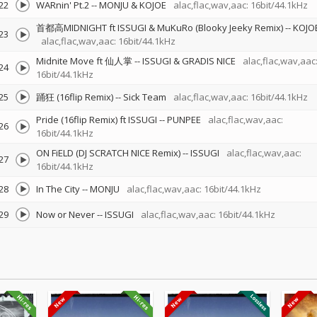
22
WARnin' Pt.2
--
MONJU & KOJOE
alac,flac,wav,aac: 16bit/44.1kHz
首都高MIDNIGHT ft ISSUGI & MuKuRo (Blooky Jeeky Remix)
--
KOJO
23
alac,flac,wav,aac: 16bit/44.1kHz
Midnite Move ft 仙人掌
--
ISSUGI & GRADIS NICE
alac,flac,wav,aac
24
16bit/44.1kHz
25
踊狂 (16flip Remix)
--
Sick Team
alac,flac,wav,aac: 16bit/44.1kHz
Pride (16flip Remix) ft ISSUGI
--
PUNPEE
alac,flac,wav,aac:
26
16bit/44.1kHz
ON FiELD (DJ SCRATCH NICE Remix)
--
ISSUGI
alac,flac,wav,aac:
27
16bit/44.1kHz
28
In The City
--
MONJU
alac,flac,wav,aac: 16bit/44.1kHz
29
Now or Never
--
ISSUGI
alac,flac,wav,aac: 16bit/44.1kHz