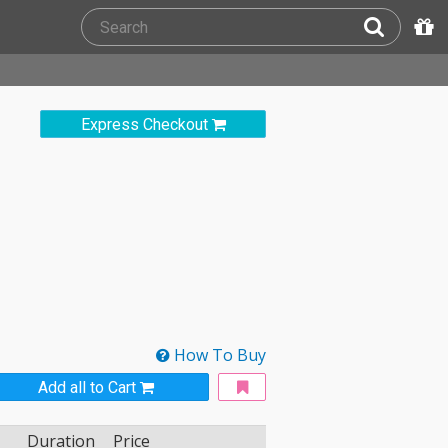
Express Checkout
How To Buy
Add all to Cart
Duration
Price