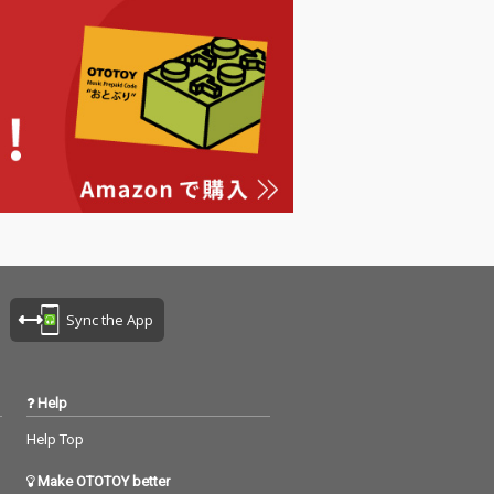
Sync the App
Help
Help Top
Make OTOTOY better