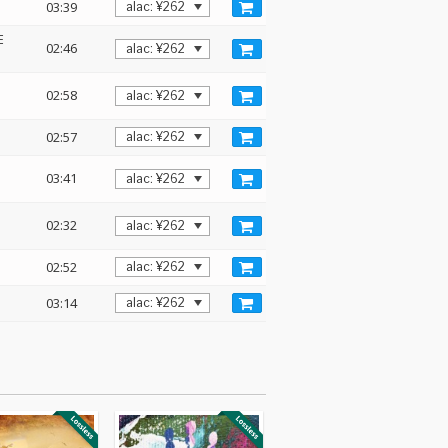
03:39
E
02:46
:
02:58
02:57
03:41
02:32
02:52
03:14