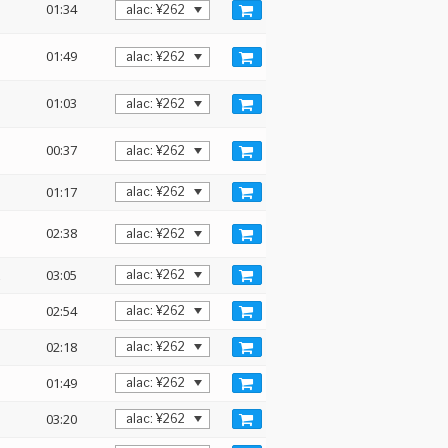
01:34
01:49
01:03
00:37
01:17
02:38
z
03:05
02:54
02:18
01:49
03:20