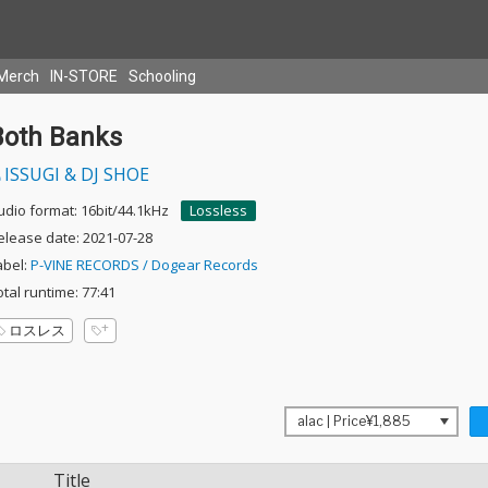
Merch
IN-STORE
Schooling
Both Banks
ISSUGI & DJ SHOE
udio format: 16bit/44.1kHz
Lossless
elease date: 2021-07-28
abel:
P-VINE RECORDS / Dogear Records
otal runtime: 77:41
ロスレス
Title