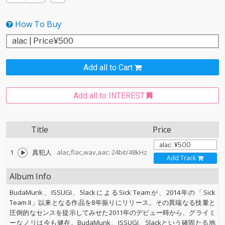
How To Buy
Add all to Cart
Add all to INTEREST
Title
Price
1
真犯人
alac,flac,wav,aac: 24bit/48kHz
Add Track
Album Info
BudaMunk、ISSUGI、5lackによるSick Teamが、2014年の「Sick
Team II」以来となる作品を8年振りにリリース。その異端なる技量と
圧倒的なセンスを提示してみせた2011年のデビュー時から、グライミ
ーなノリは今も健在。BudaMunk、ISSUGI、5lackという確固たる地