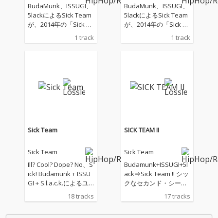
BudaMunk、ISSUGI、
BudaMunk、ISSUGI、
5lackによるSick Team
5lackによるSick Team
が、2014年の「Sick Te
が、2014年の「Sick Te
am II」以来となる作品
am II」以来となる作品
1 track
1 track
を8年振りにリリー
を8年振りにリリー
ス。その異端なる技量
ス。その異端なる技量
と圧倒的なセンスを提
と圧倒的なセンスを提
示してみせた2011年の
示してみせた2011年の
デビュー時から、グラ
デビュー時から、グラ
イミーなノリは今も健
イミーなノリは今も健
在。BudaMunk、ISSU
在。BudaMunk、ISSU
GI、5lackという確固た
GI、5lackという確固た
る地盤を築き上げた3
る地盤を築き上げた3
人による、ドリーム・
人による、ドリーム・
Sick Team
SICK TEAM II
チームが再び集結し
チームが再び集結し
た。
た。
Sick Team
Sick Team
Ill? Cool? Dope? No、S
Budamunk+ISSUGI+5l
ick! Budamunk + ISSU
ack⇒Sick Team !! シッ
GI + S.l.a.c.k.によるユ
クなセカンド・シーズ
ニット、SICK TEAM、
ンがついに開幕!? Buda
18 tracks
17 tracks
本格始動！
munk、ISSUGI、5lack
によるドープなユニッ