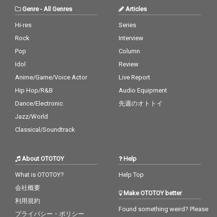
Genre
-
All Genres
Articles
Hi-res
Series
Rock
Interview
Pop
Column
Idol
Review
Anime/Game/Voice Actor
Live Report
Hip Hop/R&B
Audio Equipment
Dance/Electronic
先週のオトトイ
Jazz/World
Classical/Soundtrack
About OTOTOY
Help
What is OTOTOY?
Help Top
会社概要
Make OTOTOY better
利用規約
Found something weird? Please
プライバシー・ポリシー