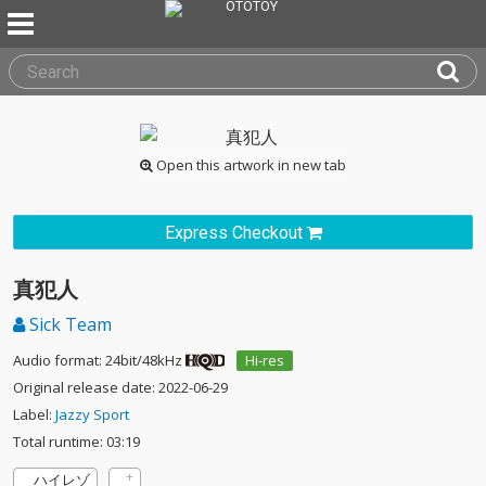
Open this artwork in new tab
Express Checkout
真犯人
Sick Team
Audio format: 24bit/48kHz
Hi-res
Original release date: 2022-06-29
Label:
Jazzy Sport
Total runtime: 03:19
ハイレゾ