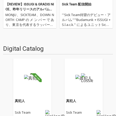
【REVIEW】ISSUGI & GRADIS NI
Sick Team 配信開始
CE、昨年リリースのアルバム
『DAY and NITE』のリミックス
MONJU、SICKTEAM、DOWN N
'''Sick Team待望のデビュー・ア
盤をリリース!!
ORTH CAMPのメンバーであ
ルバム'''"Budamunk + ISSUGI +
り、東京を代表するラッパー、I
S.l.a.c.k." によるユニットSick T
SSUGI。そしてニューヨーク・
eamが本格始動！ ジャパニー
ブルックリンを拠点とし、5lack
ズ・アンダーグラウンド・シー
の『5 sence』や、C.O.S.A.×KID
ンで注目を集めているラッパー
FRESINOの『Somewher…
S.l.a.c.k. と…
Digital Catalog
真犯人
真犯人
Sick Team
Sick Team