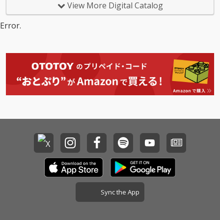
ト、SICK TEAM がつい
View More Digital Catalog
に本格再始動！ 11年に
リリースされたファー
Error.
スト・アルバム『Si ck
Team』から約2年半…
ついにニュー・アルバ
ムがリリース！!
Sync the App