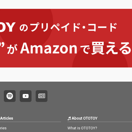
ALBUM。
コンビネーションを聴
コンビ
かせる2人から耳が離
かせる
せない。
せない
Articles
About OTOTOY
ries
What is OTOTOY?