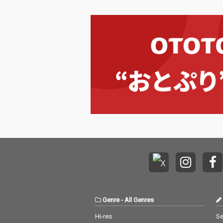
Genre
-
All Genres
Hi-res
Se