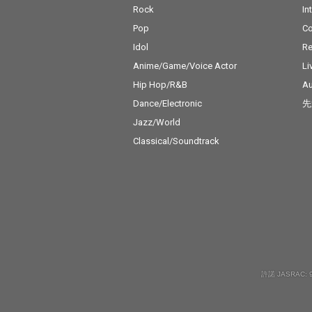
Rock
In
Pop
C
Idol
Re
Anime/Game/Voice Actor
Li
Hip Hop/R&B
Au
Dance/Electronic
先
Jazz/World
Classical/Soundtrack
許諾 JASRAC: 9