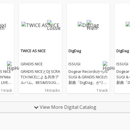
TWICE AS NICE
DigDag
DigDag
GRADIS NICE
ISSUGI
ISSUGI
S NICE
GRADIS NICEとDJ SCRA
Dogear RecordsからIS
Dogear
'Nite
TCH NICEによる共作ア
SUGI & GRADIS NICEの
SUGI &
IVEで
ルバム。BES&ISSUG
新曲「DigDag」がリリ
新曲「D
ってい
I、KID FRESINO、C.O.
ース。 メロディアスな
ース。
1 track
14 tracks
1 track
xがfe
S.A.、仙人掌、ISSUGI
フックに力強さと情緒
フック
RESINO
&JJJ、ISSUGI&仙人掌、
を感じさせるリリッ
を感じ
RECOR
B.D.の声が吹き込まれ
ク。アーバンな雰囲気
ク。ア
View More Digital Catalog
ス。
たトラックとINSTRUM
を体現する2人の現在
を体現
ENTALが強く大きく世
地を印象づける1曲に
地を印
界に広がっていく。街
なった。 Album以降も
なった。
と世界を繋ぐHIP HOP
活発に動き続け抜群の
活発に