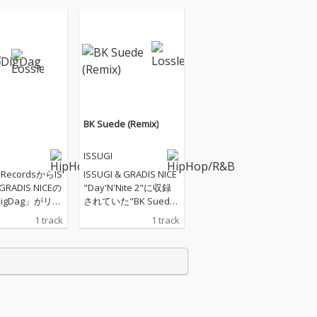
BK Suede (Remix)
ISSUGI
 RecordsからIS
ISSUGI & GRADIS NICE
 GRADIS NICEの
"Day'N'Nite 2"に収録
igDag」がリリ
されていた"BK Sued
 メロディアスな
e"のGRADIS NICE によ
1 track
1 track
に力強さと情緒
るセルフリミックスが
させるリリッ
Dogear Recordsから
ーバンな雰囲気
リリース。オリジナル
する2人の現在
バージョンとは打って
象づける1曲に
変わりRaw & Rugged
 Album以降も
な魅力に溢れた冒頭か
動き続け抜群の
ら終始 首を振らずには