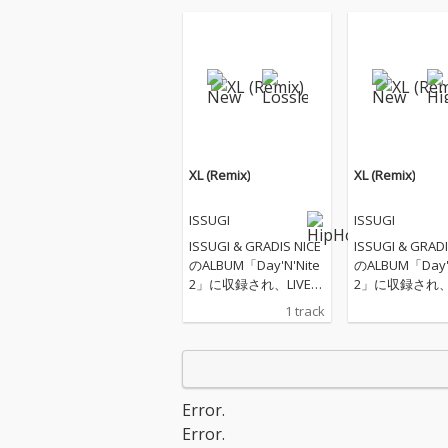
XL (Remix)
XL (Remix)
ISSUGI
ISSUGI
ISSUGI & GRADIS NICE
ISSUGI & GRADI
のALBUM「Day'N'Nite
のALBUM「Day'N
2」に収録され、LIVEで
2」に収録され、L
もアンセムとなってい
もアンセムとな
1 track
る「XL」のRemixがfe
る「XL」のRemi
aturingにKID FRESINO
aturingにKID F
を迎えDOGEAR RECOR
を迎えDOGEAR 
DSよりリリース。
DSよりリリー
Error.
Error.