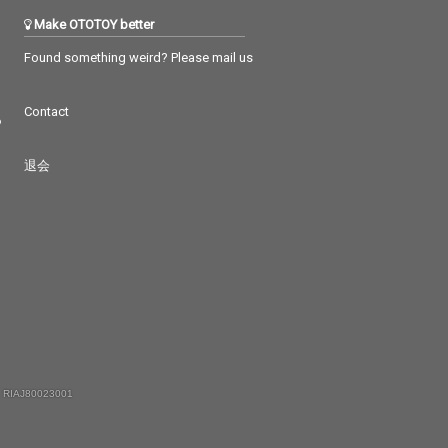
Make OTOTOY better
Found something weird? Please mail us
Contact
つ
退会
 RIAJ80023001