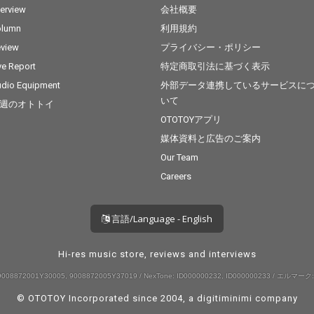
terview
会社概要
olumn
利用規約
view
プライバシー・ポリシー
ve Report
特定商取引法に基づく表示
dio Equipment
外部データ連携しているサービスに
いて
週のオトトイ
OTOTOYアプリ
媒体資料と広告のご案内
Our Team
Careers
言語/Language - English
Hi-res music store, reviews and interviews
008872001Y30005, 9008872005Y37019 / NexTone: ID000000232, ID000000233 / エルマーク:
© OTOTOY Incorporated since 2004, a
digitiminimi
company