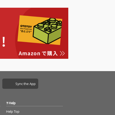
ネーションを聴
いられないISSUGIの新
2人から耳が離
しいアンセムが完成し
。
た。
Sync the App
Help
Help Top