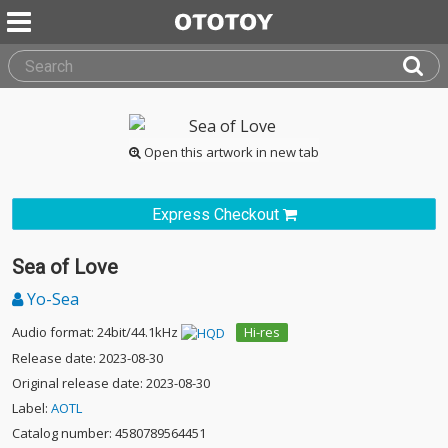
Open this artwork in new tab
Express Checkout
Sea of Love
Yo-Sea
Audio format: 24bit/44.1kHz
Hi-res
Release date: 2023-08-30
Original release date: 2023-08-30
Label:
AOTL
Catalog number: 4580789564451