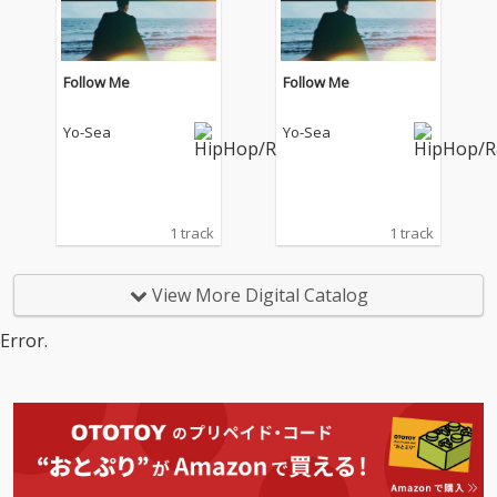
「シャナナ」に新曲を
「シャナナ」に新曲を
加えた全13曲を収録。
加えた全13曲を収録。
客演には5lackとVaVa
客演には5lackとVaVa
が参加し、「New Jour
が参加し、「New Jour
Follow Me
Follow Me
ney feat. 5lack」はAru
ney feat. 5lack」はAru
-2、「Montage feat. V
-2、「Montage feat. V
Yo-Sea
Yo-Sea
aVa」はGooDeeが作
aVa」はGooDeeが作
曲を手がけた。ほかに
曲を手がけた。ほかに
もTaka Perry、エース
もTaka Perry、エース
橋本、Matt Cabらが名
橋本、Matt Cabらが名
を連ね、「intro」に小
を連ね、「intro」に小
1 track
1 track
川翔と宮川純、「4A
川翔と宮川純、「4A
M」に寺久保伶矢、
M」に寺久保伶矢、
「Nami」に半田彬倫が
「Nami」に半田彬倫が
View More Digital Catalog
参加。既発曲「シャナ
参加。既発曲「シャナ
ナ」も新たなアルバム
ナ」も新たなアルバム
Error.
バージョンで収録さ
バージョンで収録さ
れ、生楽器の響きとバ
れ、生楽器の響きとバ
ンドとの化学反応が新
ンドとの化学反応が新
鮮な魅力を放つ。
鮮な魅力を放つ。