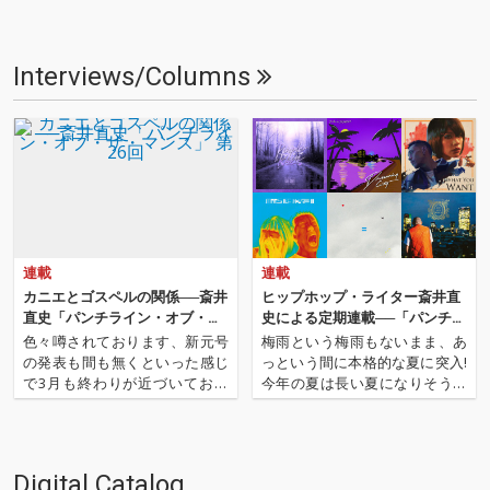
Interviews/Columns
連載
連載
カニエとゴスペルの関係──斎井
ヒップホップ・ライター斎井直
直史「パンチライン・オブ・
史による定期連載──「パンチラ
ザ・マンス」 第26回
イン・オブ・ザ・マンス」 第18
色々噂されております、新元号
梅雨という梅雨もないまま、あ
回
の発表も間も無くといった感じ
っという間に本格的な夏に突入!
で3月も終わりが近づいており
今年の夏は長い夏になりそうな
ますが今月も「パンチライン・
予感! 今月も「パンチライン・オ
オブ・ザ・マンス」のお時間で
ブ・ザ・マンス」始まります! 先
ございます! 前回は『DIRT II』か
月はこの夏のサマソニでの来日
ら2年半ぶりとなったKOHHと
も控え、ドレイク、ケンドリッ
Digital Catalog
〈Sony Music Labels〉と契約
ク・ラマーといったビッグ・ア