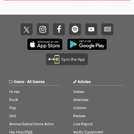
Sync the App
Genre
-
All Genres
Articles
Hi-res
Series
Rock
Interview
Pop
Column
Idol
Review
Anime/Game/Voice Actor
Live Report
Hip Hop/R&B
Audio Equipment