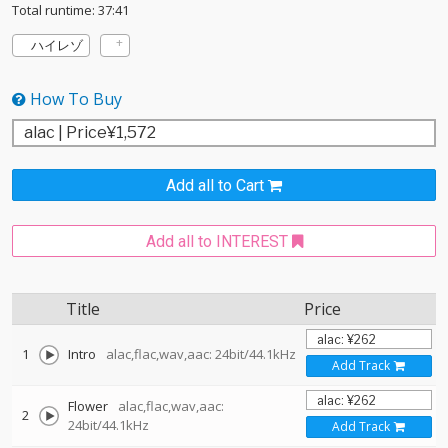
Total runtime: 37:41
ハイレゾ
How To Buy
Add all to Cart
Add all to INTEREST
Title
Price
1
Intro
alac,flac,wav,aac: 24bit/44.1kHz
Add Track
Flower
alac,flac,wav,aac:
2
24bit/44.1kHz
Add Track