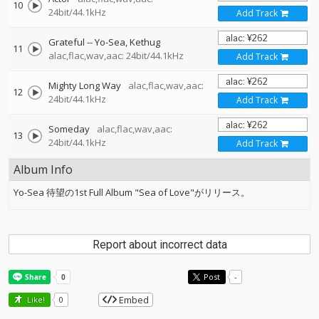
10
24bit/44.1kHz
Add Track
Grateful
--
Yo-Sea
Kethug
11
alac,flac,wav,aac: 24bit/44.1kHz
Add Track
Mighty Long Way
alac,flac,wav,aac:
12
24bit/44.1kHz
Add Track
Someday
alac,flac,wav,aac:
13
24bit/44.1kHz
Add Track
Album Info
Yo-Sea 待望の1st Full Album "Sea of Love"がリリース。
Report about incorrect data
Post
-
Embed
Like!
0