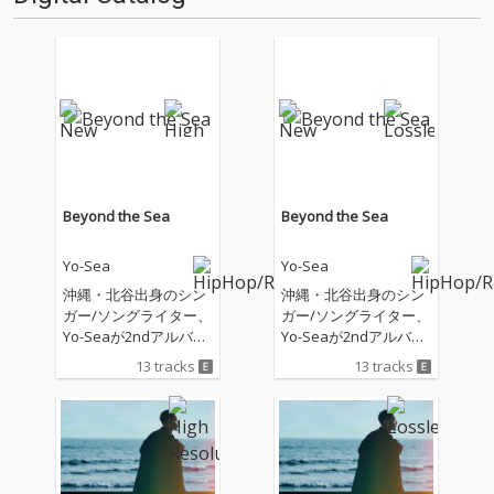
後…
ーティストもラヴ・コ…
Beyond the Sea
Beyond the Sea
Yo-Sea
Yo-Sea
沖縄・北谷出身のシン
沖縄・北谷出身のシン
ガー/ソングライター、
ガー/ソングライター、
Yo-Seaが2ndアルバム
Yo-Seaが2ndアルバム
『Beyond the Sea』を
『Beyond the Sea』を
13 tracks
13 tracks
リリース。 2023年の1s
リリース。 2023年の1s
t『Sea of Love』以来
t『Sea of Love』以来
約3年ぶりとなる本作
約3年ぶりとなる本作
は、「かけ足族」「Fol
は、「かけ足族」「Fol
low Me」「Won't eve
low Me」「Won't eve
r」「Wonderland」
r」「Wonderland」