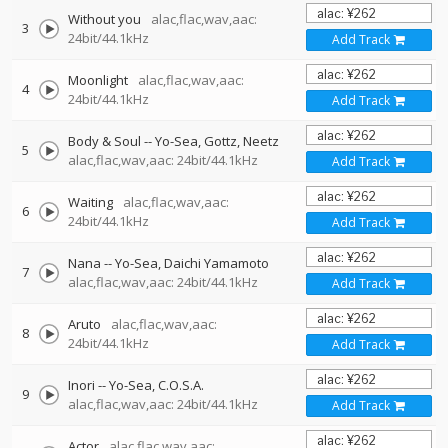
Without you
alac,flac,wav,aac:
3
24bit/44.1kHz
Add Track
Moonlight
alac,flac,wav,aac:
4
24bit/44.1kHz
Add Track
Body & Soul
--
Yo-Sea
Gottz
Neetz
5
alac,flac,wav,aac: 24bit/44.1kHz
Add Track
Waiting
alac,flac,wav,aac:
6
24bit/44.1kHz
Add Track
Nana
--
Yo-Sea
Daichi Yamamoto
7
alac,flac,wav,aac: 24bit/44.1kHz
Add Track
Aruto
alac,flac,wav,aac:
8
24bit/44.1kHz
Add Track
Inori
--
Yo-Sea
C.O.S.A.
9
alac,flac,wav,aac: 24bit/44.1kHz
Add Track
Actor
alac,flac,wav,aac: