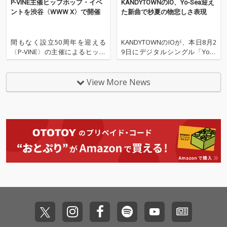
P-VINE主催ヒップホップ・イベ
KANDYTOWNのIO、Yo-Sea迎え
ントを渋谷〈WWW​ ​X〉で開催
た新曲で杪夏の物悲しさ表現
間もなく設立50周年を迎える
KANDYTOWNのIOが、本日8月2
〈P-VINE〉の主催によるヒップ
9日にデジタルシングル「Your
ホップ・イベント〈P-VINE Pres
Breeze (feat. Yo-Sea)」をリリ
ents THIS TOWN〉が、2023年8
ース。今年3月に配信した「Fad
月18日(金)に東京〈渋谷WWW
ed」以降、５か月ぶりの新曲
View More News
X〉にて開催されることが決定
だ。 注目の沖縄出身・R&Bシン
した。 昨年発表の最新作『3662
ガー、ラッパーのYo-Seaをフィ
47』も記
ーチャ