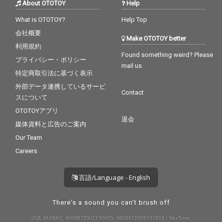
About OTOTOY
Help
What is OTOTOY?
Help Top
会社概要
Make OTOTOY better
利用規約
Found something weird? Please
プライバシー・ポリシー
mail us
特定商取引法に基づく表示
外部データ連携しているサービ
Contact
スについて
OTOTOYアプリ
退会
媒体資料と広告のご案内
Our Team
Careers
言語/Language - English
There's a sound you can't brush off
許諾 JASRAC: 9008872001Y30005, 9008872005Y37019 / NexTone: