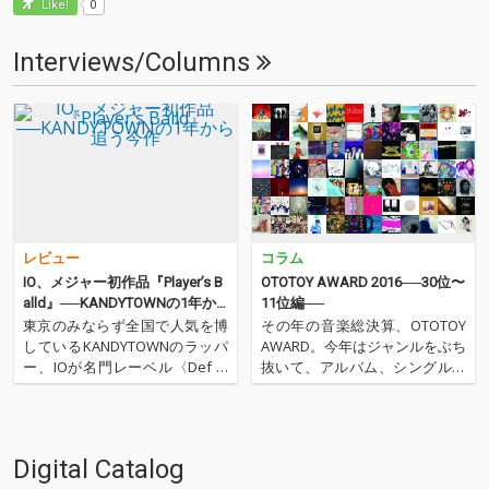
0
Like!
Interviews/Columns
レビュー
コラム
IO、メジャー初作品『Player’s B
OTOTOY AWARD 2016──30位〜
alld』──KANDYTOWNの1年か
11位編──
ら追う今作
東京のみならず全国で人気を博
その年の音楽総決算、OTOTOY
しているKANDYTOWNのラッパ
AWARD。今年はジャンルをぶち
ー、IOが名門レーベル〈Def Ja
抜いて、アルバム、シングル含
m Recordings〉よりメジャー・
めて総合チャートとして、2016
デビュー・アルバム『Player's
年にイキの良かった50枚を選出
Ballad.』をリリース! 大物ラッ
しました。こちらでは30位から
パー5lackや沖縄の若手アーティ
11位を発表します。今年の音
Digital Catalog
ストYo…
楽、ちゃんとチェックしてから