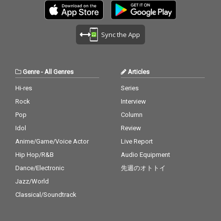
Sync the App
Genre
-
All Genres
Articles
Hi-res
Series
Rock
Interview
Pop
Column
Idol
Review
Anime/Game/Voice Actor
Live Report
Hip Hop/R&B
Audio Equipment
Dance/Electronic
先週のオトトイ
Jazz/World
Classical/Soundtrack