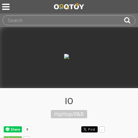
IO
HipHop/R&B
Post
-