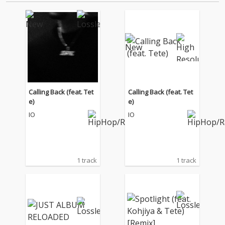
2017年へい…
Calling Back (feat. Tet
Calling Back (feat. Tet
e)
e)
IO
IO
1 track
1 track