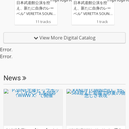
日本武道館公演を控
日本武道館公演を控
え、新たに自身のレー
え、新たに自身のレー
ベル” VERETTA SOUND
ベル” VERETTA SOUND
S”を設立。NEW ALBU
S”を設立。レーベル第
11 tracks
1 track
Mとなる作品『JUST AL
一弾作品となるNEW AL
BUM』をリリース。
BUMからの先行Sgは盟
友: KORKがトラックを
View More Digital Catalog
手がける。
Error.
Error.
News