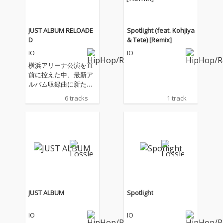
JUST ALBUM RELOADE
Spotlight (feat. Kohjiya
D
& Tete) [Remix]
IO
IO
横浜アリーナ公演を直
前に控えた中、最新ア
ルバム収録曲に新たにf
eat陣にKohjiya, Tete,
6 tracks
1 track
MonyHorse, CFN Mali
k, MUD, GooDeeを迎
えたリミックス曲と、
DJ KANJIプロデュース
による新曲を加えた最
新EPをリリース。
JUST ALBUM
Spotlight
IO
IO