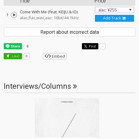
Title
Price
Come With Me (feat. KEIJU & IO)
1
alac,flac,wav,aac: 16bit/44.1kHz
Add Track
Report about incorrect data
Post
-
Embed
Like!
0
Interviews/Columns