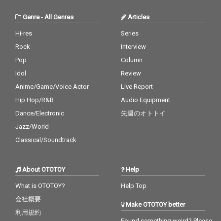
Genre
-
All Genres
Articles
Hi-res
Series
Rock
Interview
Pop
Column
Idol
Review
Anime/Game/Voice Actor
Live Report
Hip Hop/R&B
Audio Equipment
Dance/Electronic
先週のオトトイ
Jazz/World
Classical/Soundtrack
About OTOTOY
Help
What is OTOTOY?
Help Top
会社概要
Make OTOTOY better
利用規約
Found something weird? Please