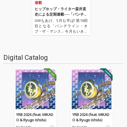
連載
ヒップホップ・ライター斎井直
史による定期連載──「パンチラ
イン・オブ・ザ・マンス」 第16
GWもあけ、5月も半ば! 第16回
回
目となる「パンチライン・オ
ブ・ザ・マンス」今月もいきま
すよ! 先月は初の映画特集という
ことで、神奈川県大和市を舞台
にした映画『大和(カリフォルニ
ア)』をピックアップしました。
Digital Catalog
今月は、日本ではまだあまり耳
慣れない“Type …
YRB 2026 (feat. MIKAD
YRB 2026 (feat. MIKAD
O & Ryugo Ishida)
O & Ryugo Ishida)