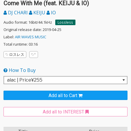
Come With Me (feat. KEIJU & IO)
DJ CHARI
KEIJU
IO
Audio format: 16bit/44.1kHz
Lossless
Original release date: 2019-04-25
Label:
AIR WAVES MUSIC
Total runtime: 03:16
ロスレス
How To Buy
Add all to Cart
Add all to INTEREST