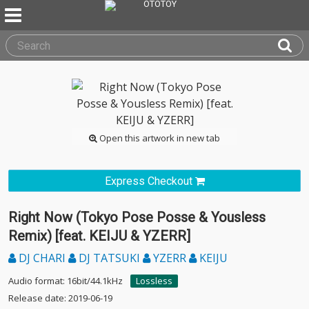
Open this artwork in new tab
Express Checkout
Right Now (Tokyo Pose Posse & Yousless
Remix) [feat. KEIJU & YZERR]
DJ CHARI
DJ TATSUKI
YZERR
KEIJU
Audio format: 16bit/44.1kHz
Lossless
Release date: 2019-06-19