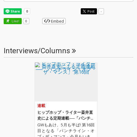
Post
-
Embed
Like!
0
Interviews/Columns
連載
ヒップホップ・ライター斎井直
史による定期連載──「パンチラ
イン・オブ・ザ・マンス」 第16
GWもあけ、5月も半ば! 第16回
回
目となる「パンチライン・オ
ブ・ザ・マンス」今月もいきま