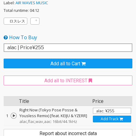
Label:
AIR WAVES MUSIC
Total runtime: 04:12
ロスレス
How To Buy
Add all to Cart
Add all to INTEREST
Title
Price
Right Now (Tokyo Pose Posse &
1
Yousless Remix) [feat. KEIJU & YZERR]
Add Track
alac,flac,wav,aac: 16bit/44.1kHz
Report about incorrect data