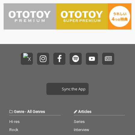
Sync the App
Genre
-
All Genres
Articles
Hi-res
Series
Rock
Interview