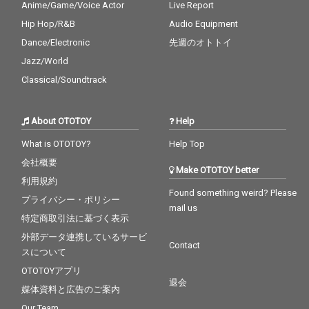
Anime/Game/Voice Actor
Live Report
Hip Hop/R&B
Audio Equipment
Dance/Electronic
先週のオトトイ
Jazz/World
Classical/Soundtrack
About OTOTOY
Help
What is OTOTOY?
Help Top
会社概要
Make OTOTOY better
利用規約
Found something weird? Please
プライバシー・ポリシー
mail us
特定商取引法に基づく表示
外部データ連携しているサービ
Contact
スについて
OTOTOYアプリ
退会
媒体資料と広告のご案内
Our Team