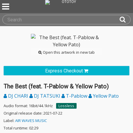
Open this artwork in new tab
Express Checkout
The Best (feat. T-Pablow & Yellow Pato)
DJ CHARI
DJ TATSUKI
T-Pablow
Yellow Pato
Audio format: 16bit/44.1kHz
Lossless
Original release date: 2021-07-22
Label:
AIR WAVES MUSIC
Total runtime: 02:29