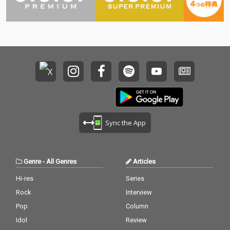
Sync the App
Genre
-
All Genres
Articles
Hi-res
Series
Rock
Interview
Pop
Column
Idol
Review