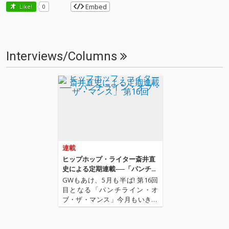
Embed
Like!
0
Interviews/Columns
連載
ヒップホップ・ライター斎井直
史による定期連載──「パンチラ
イン・オブ・ザ・マンス」 第16
GWもあけ、5月も半ば! 第16回
回
目となる「パンチライン・オ
ブ・ザ・マンス」今月もいきま
すよ! 先月は初の映画特集という
ことで、神奈川県大和市を舞台
にした映画『大和(カリフォルニ