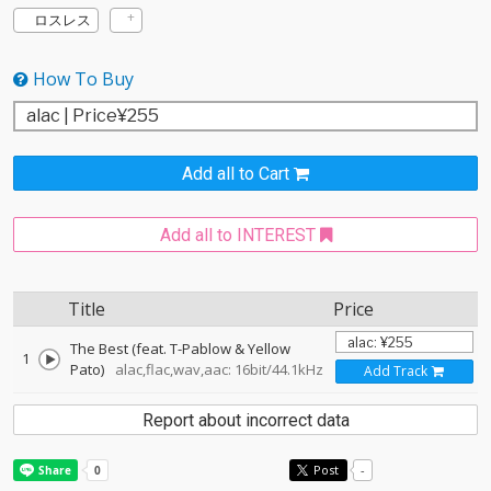
ロスレス
How To Buy
Add all to Cart
Add all to INTEREST
Title
Price
The Best (feat. T-Pablow & Yellow
1
Pato)
alac,flac,wav,aac: 16bit/44.1kHz
Add Track
Report about incorrect data
Post
-