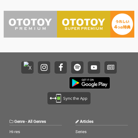
Sync the App
Genre
-
All Genres
Articles
Hi-res
Series