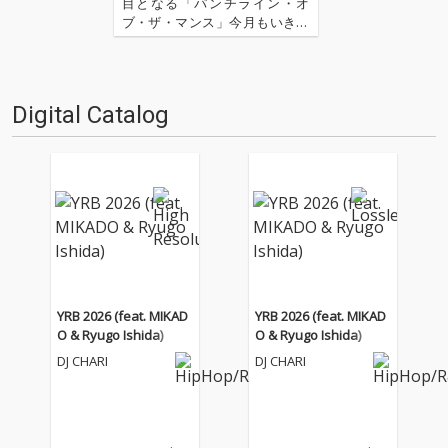
回
目となる「パンチライン・オ
ブ・ザ・マンス」今月もいきま
すよ! 先月は初の映画特集という
ことで、神奈川県大和市を舞台
にした映画『大和(カリフォルニ
ア)』をピックアップしました。
Digital Catalog
今月は、日本ではまだあまり耳
慣れない“Type …
YRB 2026 (feat. MIKAD
YRB 2026 (feat. MIKAD
O & Ryugo Ishida)
O & Ryugo Ishida)
DJ CHARI
DJ CHARI