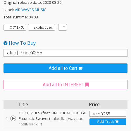
Original release date: 2020-08-26
Label:
AIR WAVES MUSIC
Total runtime: 04:08
ロスレス
Explicit ver.
How To Buy
Add all to Cart
Add all to INTEREST
Title
Price
GOKU VIBES (feat. UNEDUCATED KID &
1
Futuristic Swaver)
alac,flac,wav,aac:
Add Track
16bit/44.1kHz