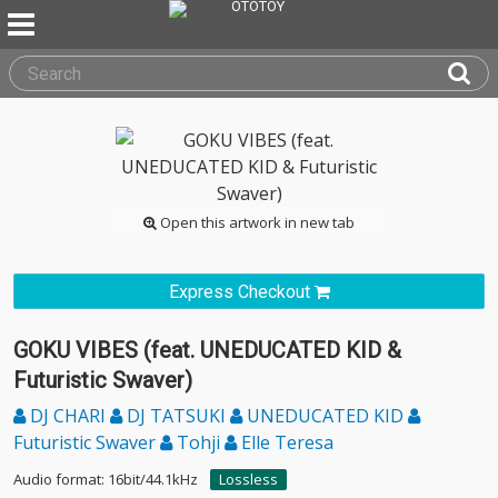
Open this artwork in new tab
Express Checkout
GOKU VIBES (feat. UNEDUCATED KID &
Futuristic Swaver)
DJ CHARI
DJ TATSUKI
UNEDUCATED KID
Futuristic Swaver
Tohji
Elle Teresa
Audio format: 16bit/44.1kHz
Lossless