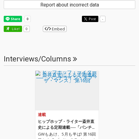
Report about incorrect data
Post
-
Embed
Like!
0
Interviews/Columns
連載
ヒップホップ・ライター斎井直
史による定期連載──「パンチラ
イン・オブ・ザ・マンス」 第16
GWもあけ、5月も半ば! 第16回