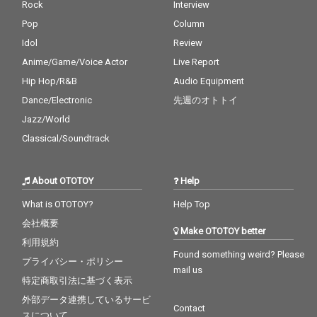
Rock
Interview
Pop
Column
Idol
Review
Anime/Game/Voice Actor
Live Report
Hip Hop/R&B
Audio Equipment
Dance/Electronic
先週のオトトイ
Jazz/World
Classical/Soundtrack
About OTOTOY
Help
What is OTOTOY?
Help Top
会社概要
Make OTOTOY better
利用規約
Found something weird? Please
プライバシー・ポリシー
mail us
特定商取引法に基づく表示
外部データ連携しているサービ
Contact
スについて