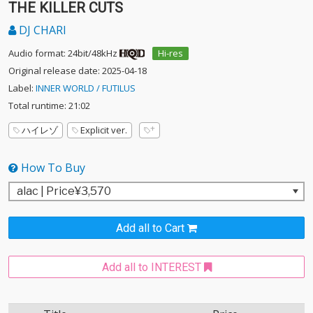
THE KILLER CUTS
DJ CHARI
Audio format: 24bit/48kHz
Hi-res
Original release date: 2025-04-18
Label:
INNER WORLD / FUTILUS
Total runtime: 21:02
ハイレゾ
Explicit ver.
How To Buy
Add all to Cart
Add all to INTEREST