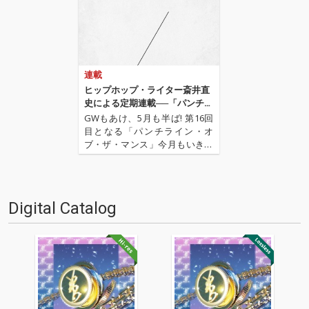
連載
ヒップホップ・ライター斎井直
史による定期連載──「パンチラ
イン・オブ・ザ・マンス」 第16
GWもあけ、5月も半ば! 第16回
回
目となる「パンチライン・オ
ブ・ザ・マンス」今月もいきま
すよ! 先月は初の映画特集という
ことで、神奈川県大和市を舞台
にした映画『大和(カリフォルニ
ア)』をピックアップしました。
Digital Catalog
今月は、日本ではまだあまり耳
慣れない“Type …