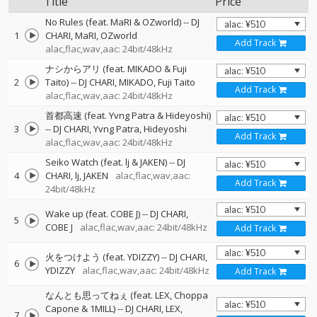
Title
Price
No Rules (feat. MaRI & OZworld)
--
DJ
1
CHARI
MaRI
OZworld
Add Track
alac,flac,wav,aac: 24bit/48kHz
ナシからアリ (feat. MIKADO & Fuji
2
Taito)
--
DJ CHARI
MIKADO
Fuji Taito
Add Track
alac,flac,wav,aac: 24bit/48kHz
⾸都⾼速 (feat. Yvng Patra & Hideyoshi)
3
--
DJ CHARI
Yvng Patra
Hideyoshi
Add Track
alac,flac,wav,aac: 24bit/48kHz
Seiko Watch (feat. lj & JAKEN)
--
DJ
4
CHARI
lj
JAKEN
alac,flac,wav,aac:
Add Track
24bit/48kHz
Wake up (feat. COBE J)
--
DJ CHARI
5
COBE J
alac,flac,wav,aac: 24bit/48kHz
Add Track
⽕をつけよう (feat. YDIZZY)
--
DJ CHARI
6
YDIZZY
alac,flac,wav,aac: 24bit/48kHz
Add Track
なんとも思ってねぇ (feat. LEX, Choppa
Capone & 1MILL)
--
DJ CHARI
LEX
7