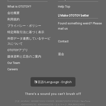
What is OTOTOY?
Help Top
会社概要
Make OTOTOY better
利用規約
Found something weird? Please
プライバシー・ポリシー
mail us
特定商取引法に基づく表示
外部データ連携しているサービ
Contact
スについて
OTOTOYアプリ
退会
媒体資料と広告のご案内
Our Team
Careers
言語/Language - English
There's a sound you can't brush off
許諾 JASRAC: 9008872001Y30005, 9008872005Y37019 / NexTone:
ID000000232, ID000000233 / エルマーク: RIAJ80023001