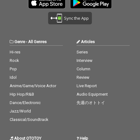
Sync the App
Genre
-
All Genres
Articles
Hi-res
Series
Rock
Interview
Pop
Column
Idol
Review
Anime/Game/Voice Actor
Live Report
Hip Hop/R&B
Audio Equipment
Dance/Electronic
先週のオトトイ
Jazz/World
Classical/Soundtrack
About OTOTOY
Help