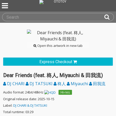
Open this artwork in new tab
Express Checkout
Dear Friends (feat. 柊人, Miyauchi & 田我流)
DJ CHARI
DJ TATSUKI
柊人
Miyauchi
田我流
Audio format: 24bit/48kHz
Hi-res
Original release date: 2025-10-15
Label:
DJ CHARI & DJ TATSUKI
Total runtime: 03:29