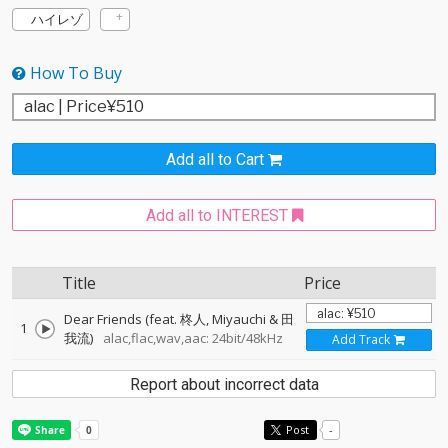
ハイレゾ
How To Buy
Add all to Cart
Add all to INTEREST
Title
Price
Dear Friends (feat. 柊人, Miyauchi & 田
1
我流)
alac,flac,wav,aac: 24bit/48kHz
Add Track
Report about incorrect data
Post
-