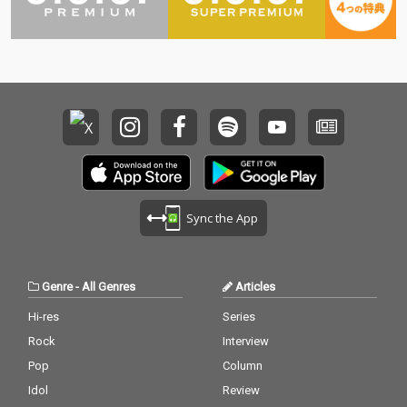
Sync the App
Genre
-
All Genres
Articles
Hi-res
Series
Rock
Interview
Pop
Column
Idol
Review