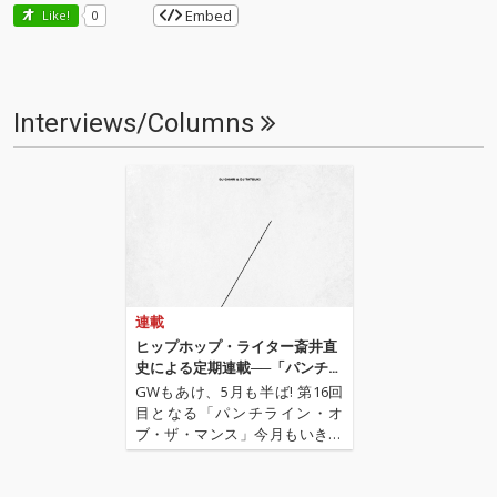
Embed
Like!
0
Interviews/Columns
連載
ヒップホップ・ライター斎井直
史による定期連載──「パンチラ
イン・オブ・ザ・マンス」 第16
GWもあけ、5月も半ば! 第16回
回
目となる「パンチライン・オ
ブ・ザ・マンス」今月もいきま
すよ! 先月は初の映画特集という
ことで、神奈川県大和市を舞台
にした映画『大和(カリフォルニ