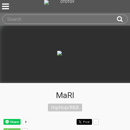
MaRI
HipHop/R&B
Post
-