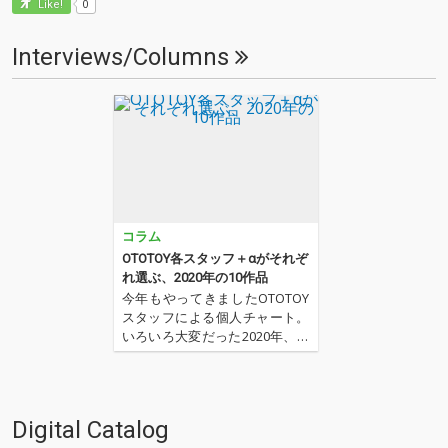
0
Like!
Interviews/Columns
コラム
OTOTOY各スタッフ＋αがそれぞ
れ選ぶ、2020年の10作品
今年もやってきましたOTOTOY
スタッフによる個人チャート。
いろいろ大変だった2020年、な
にを聴いてOTOTOYを作ってい
たのか？ 今年は新人、梶野に加
えてインターン、そしてコント
リビューター枠としていろいろ
Digital Catalog
と関わっているライター陣の方