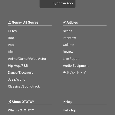
Sync the App
Genre
-
All Genres
Articles
Hi-res
Series
Rock
Interview
Pop
Column
Idol
Review
Anime/Game/Voice Actor
Live Report
Hip Hop/R&B
Audio Equipment
Dance/Electronic
先週のオトトイ
Jazz/World
Classical/Soundtrack
About OTOTOY
Help
What is OTOTOY?
Help Top