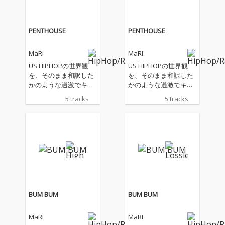
PENTHOUSE
PENTHOUSE
MaRI
MaRI
US HIPHOPの世界観
US HIPHOPの世界観
を、そのまま和訳した
を、そのまま和訳した
かのような過激でキャ
かのような過激でキャ
ッチーなリリックで、
ッチーなリリックで、
5 tracks
5 tracks
ジャパニーズヒップホ
ジャパニーズヒップホ
ップの枠を飛び出す、
ップの枠を飛び出す、
規格外のラッパーとし
規格外のラッパーとし
ての成長を見せる中、
ての成長を見せる中、
リスナー待望の1st EP
リスナー待望の1st EP
が発売！！ ABEMA放送
が発売！！ ABEMA放送
のラップスタア誕生20
のラップスタア誕生20
21で見事優勝を果たし
21で見事優勝を果たし
たeyden、2022年に発
たeyden、2022年に発
表された、”SUSUM
表された、”SUSUM
BUM BUM
BUM BUM
E”がMV再生回数100万
E”がMV再生回数100万
回を突破した事も記憶
回を突破した事も記憶
MaRI
MaRI
に新しい、MonyHorse
に新しい、MonyHorse