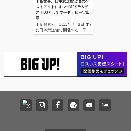
千葉雄喜、日本武道館公演のゲ
ストアクトにキングギドラ&ゲ
ストDJとしてマーダ・ビーツ出
演
千葉雄喜が、2025年7月3日(木)
に日本武道館で開催する〈千葉
雄喜 ― STAR LIVE〉のゲストア
クトにキングギドラの出演が決
定した。 ゲストアクトは、「チ
ーム友達」のRemixに参加して
いるDJ RYOW、Jin Dogg、キン
グギドラ、MaR