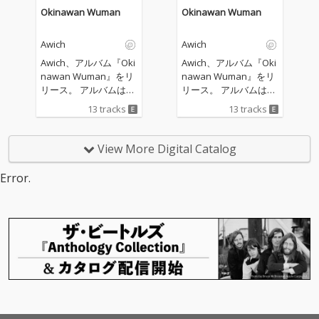
Okinawan Wuman
Okinawan Wuman
Awich
Awich
Awich、アルバム『Oki
Awich、アルバム『Oki
nawan Wuman』をリ
nawan Wuman』をリ
リース。 アルバムはプ
リース。 アルバムはプ
ロデューサーにWu-Ta
ロデューサーにWu-Ta
13 tracks
13 tracks
ng ClanのRZAを迎え
ng ClanのRZAを迎え
た、彼がプロデュース
た、彼がプロデュース
する初の⽇本⼈ラッパ
する初の⽇本⼈ラッパ
View More Digital Catalog
ーの作品。全13曲を収
ーの作品。全13曲を収
録、すでに公開されて
録、すでに公開されて
Error.
いるFERGやLupe Fiasc
いるFERGやLupe Fiasc
oの他にも、Joey Bada
oの他にも、Joey Bada
$$や、Westside Gunn
$$や、Westside Gunn
など豪華な客演が参加
など豪華な客演が参加
している。
している。