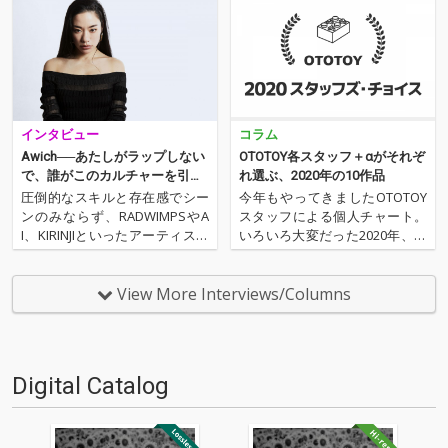
インタビュー
コラム
Awich──あたしがラップしない
OTOTOY各スタッフ＋αがそれぞ
で、誰がこのカルチャーを引っ
れ選ぶ、2020年の10作品
張っていけるんだ
圧倒的なスキルと存在感でシー
今年もやってきましたOTOTOY
ンのみならず、RADWIMPSやA
スタッフによる個人チャート。
I、KIRINJIといったアーティスト
いろいろ大変だった2020年、な
からもラヴコールを受け共演を
にを聴いてOTOTOYを作ってい
果たすなど目覚ましい活躍を遂
たのか？ 今年は新人、梶野に加
げるラッパー、Awich。2020年
えてインターン、そしてコント
View More Interviews/Columns
から活動の場をメジャーに移
リビューター枠としていろいろ
し、約1年半。待望となるメジ
と関わっているライター陣の方
ャー・ファ…
にも書いてもらいま…
Digital Catalog