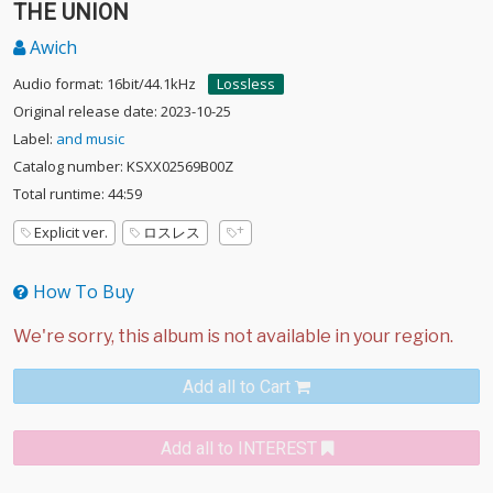
THE UNION
Awich
Audio format: 16bit/44.1kHz
Lossless
Original release date: 2023-10-25
Label:
and music
Catalog number: KSXX02569B00Z
Total runtime: 44:59
Explicit ver.
ロスレス
How To Buy
Add all to Cart
Add all to INTEREST