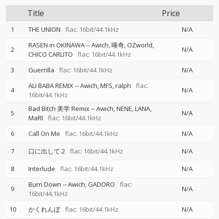
Title
Price
1
THE UNION
flac: 16bit/44.1kHz
N/A
RASEN in OKINAWA
--
Awich
唾奇
OZworld
2
N/A
CHICO CARLITO
flac: 16bit/44.1kHz
3
Guerrilla
flac: 16bit/44.1kHz
N/A
ALI BABA REMIX
--
Awich
MFS
ralph
flac:
4
N/A
16bit/44.1kHz
Bad Bitch 美学 Remix
--
Awich
NENE
LANA
5
N/A
MaRI
flac: 16bit/44.1kHz
6
Call On Me
flac: 16bit/44.1kHz
N/A
7
口に出して 2
flac: 16bit/44.1kHz
N/A
8
Interlude
flac: 16bit/44.1kHz
N/A
Burn Down
--
Awich
GADORO
flac:
9
N/A
16bit/44.1kHz
10
かくれんぼ
flac: 16bit/44.1kHz
N/A