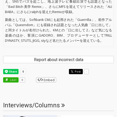
え、SNSでバズを起こし、地上波テレビ番組出演でも話題となった
「Bad Bitch 美学 Remix」、さらにMFSを迎えてリリースされた「ALI
BABA」にさらにralphを迎えたRemixが収録。
新曲としては、Softbank CMにも起用された「Guerrilla」、前作アル
バム「Queendom」にも収録され話題となった人気曲「口に出して」
と同タイトルが名付けられた、KMとの「口に出して 2」など気になる
楽曲のほか、客演にGADORO、BIM、プロデューサーとしてTRILL
DYNASTY, STUTS, JIGG, styなど名だたるメンバーを迎えている。
Report about incorrect data
Post
-
Embed
Like!
0
Interviews/Columns