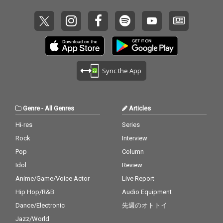
Sync the App
Genre
-
All Genres
Articles
Hi-res
Series
Rock
Interview
Pop
Column
Idol
Review
Anime/Game/Voice Actor
Live Report
Hip Hop/R&B
Audio Equipment
Dance/Electronic
先週のオトトイ
Jazz/World