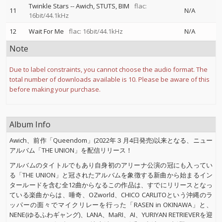
Twinkle Stars
--
Awich
STUTS
BIM
flac:
11
N/A
16bit/44.1kHz
12
Wait For Me
flac: 16bit/44.1kHz
N/A
Note
Due to label constraints, you cannot choose the audio format. The
total number of downloads available is 10. Please be aware of this
before making your purchase.
Album Info
Awich、前作「Queendom」(2022年３月4日発売)以来となる、ニュー
アルバム「THE UNION」を配信リリース！
アルバムのタイトルでもあり自身初のアリーナ公演の冠にも入ってい
る「THE UNION」と冠されたアルバムを象徴する新曲から始まるイン
タールードを含む全12曲からなるこの作品は、すでにリリースとなっ
ている楽曲からは、唾奇、OZworld、CHICO CARLITOという沖縄のラ
ッパーの面々でマイクリレーを行った「RASEN in OKINAWA」と、
NENE(ゆるふわギャング)、LANA、MaRI、AI、YURIYAN RETRIEVERを迎