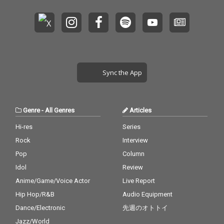
Sync the App
Genre
-
All Genres
Articles
Hi-res
Series
Rock
Interview
Pop
Column
Idol
Review
Anime/Game/Voice Actor
Live Report
Hip Hop/R&B
Audio Equipment
Dance/Electronic
先週のオトトイ
Jazz/World