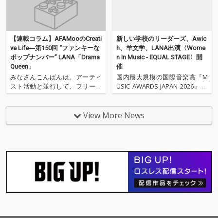
【連載コラム】AFAMooのCreati
新しい学校のリーダーズ、Awic
ve Life―第150回 “ファンキーな
h、羊文学、LANA出演〈Wome
ポップナンバー” LANA「Drama
n In Music - EQUAL STAGE〉開
Queen」
催
みなさんこんばんは。アーティ
国内最大規模の国際音楽賞『M
スト活動と並行して、フリーラ
USIC AWARDS JAPAN 2026』の
イターとしてOTOTOYでニュー
アワードウィーク期間中の2026
ス記事を書いているAFAMooと
年6月9日(火)に、⾳楽業界にお
申します。今回も毎週更新中の
ける「ジェンダー‧エクイティ
View More News
Spotifyプレイリスト「Tokyo C
（公平性）」を促進するイベン
hill Dance」に掲載している楽
ト、〈MUSIC AWARDS JAPAN W
曲をトラックメイカー目線で
EEK SP