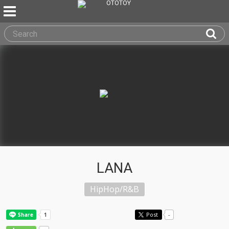
LANA
HipHop/R&B
Post
-