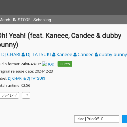
Merch
IN-STORE
Schooling
Oh! Yeah! (feat. Kaneee, Candee & dubby
bunny)
DJ CHARI
DJ TATSUKI
Kaneee
Candee
dubby bunny
udio format: 24bit/48kHz
Hi-res
riginal release date: 2024-12-23
abel:
DJ CHARI & DJ TATSUKI
otal runtime: 02:56
ハイレゾ