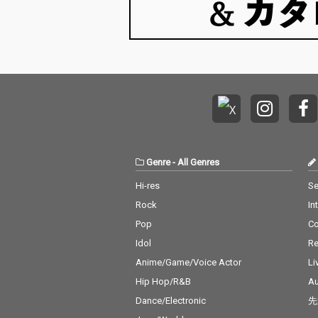
Genre
-
All Genres
Hi-res
Se
Rock
In
Pop
C
Idol
Re
Anime/Game/Voice Actor
Li
Hip Hop/R&B
Au
Dance/Electronic
先