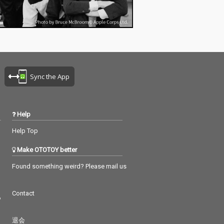
Sync the App
Help
Help Top
Make OTOTOY better
Found something weird? Please mail us
Contact
つ
退会