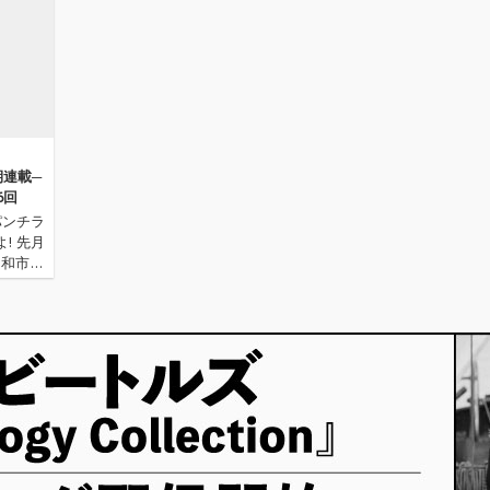
連載─
6回
パンチラ
! 先月
大和市を
をピック
あまり耳