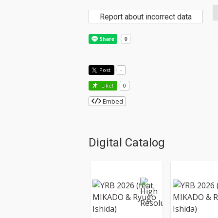
Report about incorrect data
Post
-
Like!
0
Embed
Digital Catalog