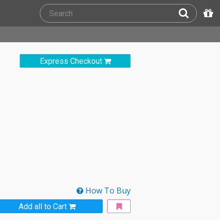
Express Checkout
How To Buy
Add all to Cart