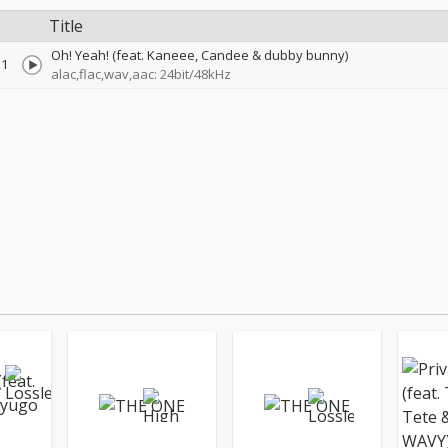
Title
Oh! Yeah! (feat. Kaneee, Candee & dubby bunny)
1
alac,flac,wav,aac: 24bit/48kHz