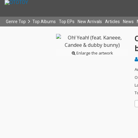
Genre Top
Top Albums
Top EPs
New Arrivals
Articles
News
Enlarge the artwork
A
O
L
T