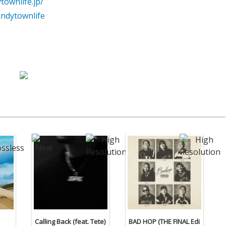
townlife.jp/
andytownlife
Calling Back (feat. Tete)
BAD HOP (THE FINAL Edi