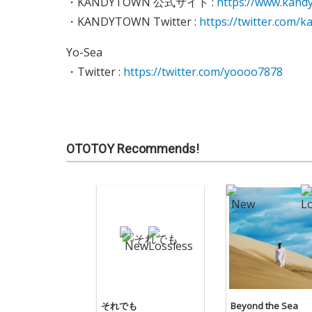
・KANDYTOWN 公式サイト :
https://www.kandy
・KANDYTOWN Twitter :
https://twitter.com/k
Yo-Sea
・Twitter :
https://twitter.com/yoooo7878
OTOTOY Recommends!
それでも
Beyond the Sea