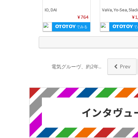
IO, DAI
VaVa, Yo-Sea, 5lac
¥ 764
¥ 1
でみる
で
電気グルーヴ、約2年...
Prev