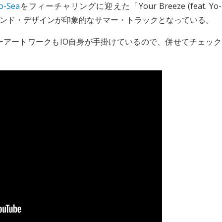
o-Sea
をフィーチャリングに迎えた「Your Breeze (feat. Yo-
サウンド・デザインが印象的なサマー・トラックとなっている。
a)」のカヴァーアートワークもIO自身が手掛けているので、併せてチェック