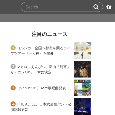
注目のニュース
1
ヨルシカ、全国５都市を回るライ
ブツアー〈一人称〉を開催
2
マカロニえんぴつ、新曲「終宵」
がアニメOPテーマに決定
3
〈Venue101〉4/25歌唱曲発表
4
THE ALFEE、日本武道館バンド公
演記録更新