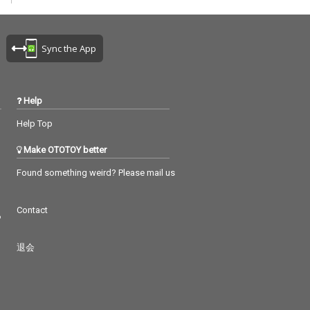
Sync the App
Help
Help Top
Make OTOTOY better
Found something weird? Please mail us
Contact
つ
退会