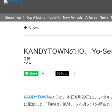
Genre Top
Top Albums
Top EPs
New Arrivals
Articles
News
News
KANDYTOWNのIO、Y
現
Post
-
KANDYTOWN
の
IO
が、本日8月29日にデジタルシングル
に配信した「Faded」以降、５か月ぶりの新曲だ