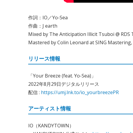
作詞：IO／Yo-Sea
作曲：J earth
Mixed by The Anticipation Illicit Tsuboi @ RDS 
Mastered by Colin Leonard at SING Mastering,
リリース情報
「Your Breeze (feat. Yo-Sea)」
2022年8月29日デジタルリリース
配信 :
https://umj.lnk.to/io_yourbreezePR
アーティスト情報
IO（KANDYTOWN）