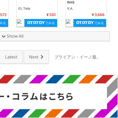
tion)
k
IO, Tete
V.A.
,572
¥ 510
¥ 3,666
みる
でみる
でみる
Show All
Latest
Next
ブライアン・イーノ最...