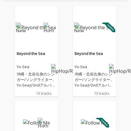
後…
ーティストもラヴ・コ…
Beyond the Sea
Beyond the Sea
Yo-Sea
Yo-Sea
沖縄・北谷出身のシン
沖縄・北谷出身のシン
ガー/ソングライター、
ガー/ソングライター、
Yo-Seaが2ndアルバム
Yo-Seaが2ndアルバム
『Beyond the Sea』を
『Beyond the Sea』を
13 tracks
13 tracks
リリース。 2023年の1s
リリース。 2023年の1s
t『Sea of Love』以来
t『Sea of Love』以来
約3年ぶりとなる本作
約3年ぶりとなる本作
は、「かけ足族」「Fol
は、「かけ足族」「Fol
low Me」「Won't eve
low Me」「Won't eve
r」「Wonderland」
r」「Wonderland」
「シャナナ」に新曲を
「シャナナ」に新曲を