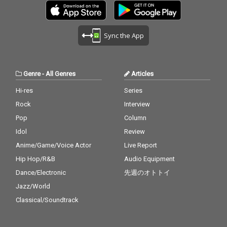
Sync the App
Genre
-
All Genres
Articles
Hi-res
Series
Rock
Interview
Pop
Column
Idol
Review
Anime/Game/Voice Actor
Live Report
Hip Hop/R&B
Audio Equipment
Dance/Electronic
先週のオトトイ
Jazz/World
Classical/Soundtrack