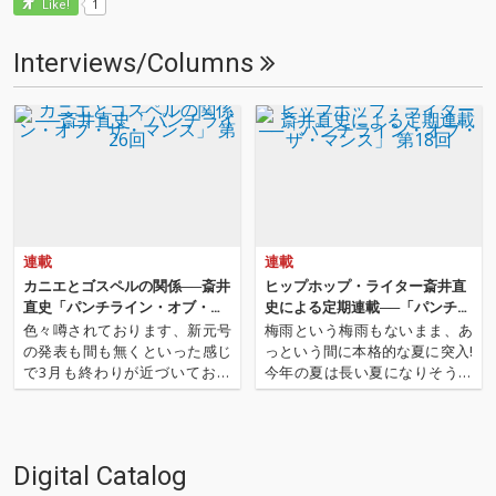
1
Like!
Interviews/Columns
連載
連載
カニエとゴスペルの関係──斎井
ヒップホップ・ライター斎井直
直史「パンチライン・オブ・
史による定期連載──「パンチラ
ザ・マンス」 第26回
イン・オブ・ザ・マンス」 第18
色々噂されております、新元号
梅雨という梅雨もないまま、あ
回
の発表も間も無くといった感じ
っという間に本格的な夏に突入!
で3月も終わりが近づいており
今年の夏は長い夏になりそうな
ますが今月も「パンチライン・
予感! 今月も「パンチライン・オ
オブ・ザ・マンス」のお時間で
ブ・ザ・マンス」始まります! 先
ございます! 前回は『DIRT II』か
月はこの夏のサマソニでの来日
ら2年半ぶりとなったKOHHと
も控え、ドレイク、ケンドリッ
Digital Catalog
〈Sony Music Labels〉と契約
ク・ラマーといったビッグ・ア