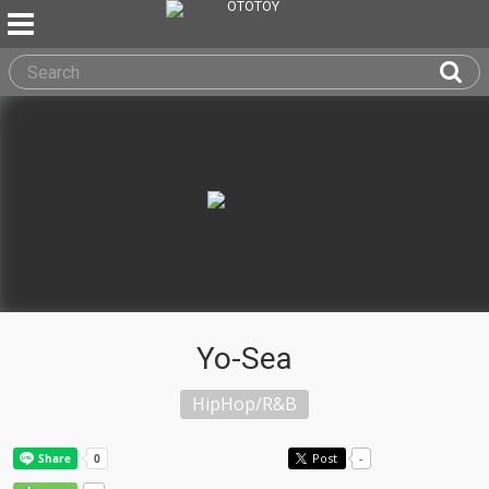
Yo-Sea
HipHop/R&B
Post
-