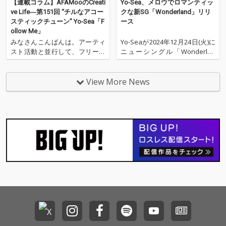
【連載コラム】AFAMooのCreati
Yo-Sea、メロウでロマンティッ
ve Life―第151回 “チルなアコー
クな新SG「Wonderland」リリ
スティックチューン” Yo-Sea「F
ース
ollow Me」
みなさんこんばんは。アーティ
Yo-Seaが2024年12月24日(火)に
スト活動と並行して、フリーラ
ニューシングル「Wonderlan
イターとしてOTOTOYでニュー
d」をリリースした。 クリスマ
ス記事を書いているAFAMooと
スイヴに合わせて配信された本
申します。今回も毎週更新中の
作。冬の切なさを思い起こさせ
View More News
Spotifyプレイリスト「Tokyo C
るメロウなトラック、Yo-Seaの
hill Dance」に掲載している楽
包み込むようなロマンティック
曲をトラックメイカー目線で
な歌声、そして繊細で胸に響く