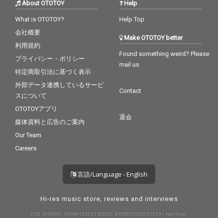
About OTOTOY
Help
What is OTOTOY?
Help Top
会社概要
Make OTOTOY better
利用規約
Found something weird? Please
プライバシー・ポリシー
mail us
特定商取引法に基づく表示
外部データ連携しているサービ
Contact
スについて
OTOTOYアプリ
退会
媒体資料と広告のご案内
Our Team
Careers
言語/Language - English
Hi-res music store, reviews and interviews
許諾 JASRAC: 9008872001Y30005, 9008872005Y37019 / NexTone: