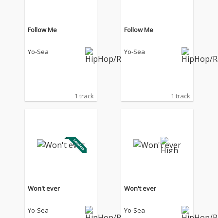
加えた全13曲を収録。
加えた全13曲を収録。
客演には5lackとVaVa
客演には5lackとVaVa
が参加し、「New Jour
が参加し、「New Jour
Follow Me
Follow Me
ney feat. 5lack」はAru
ney feat. 5lack」はAru
-2、「Montage feat. V
-2、「Montage feat. V
Yo-Sea
Yo-Sea
aVa」はGooDeeが作
aVa」はGooDeeが作
曲を手がけた。ほかに
曲を手がけた。ほかに
もTaka Perry、エース
もTaka Perry、エース
橋本、Matt Cabらが名
橋本、Matt Cabらが名
を連ね、「intro」に小
を連ね、「intro」に小
1 track
1 track
川翔と宮川純、「4A
川翔と宮川純、「4A
M」に寺久保伶矢、
M」に寺久保伶矢、
「Nami」に半田彬倫が
「Nami」に半田彬倫が
参加。既発曲「シャナ
参加。既発曲「シャナ
ナ」も新たなアルバム
ナ」も新たなアルバム
バージョンで収録さ
バージョンで収録さ
れ、生楽器の響きとバ
れ、生楽器の響きとバ
ンドとの化学反応が新
ンドとの化学反応が新
鮮な魅力を放つ。
鮮な魅力を放つ。
Won't ever
Won't ever
Yo-Sea
Yo-Sea