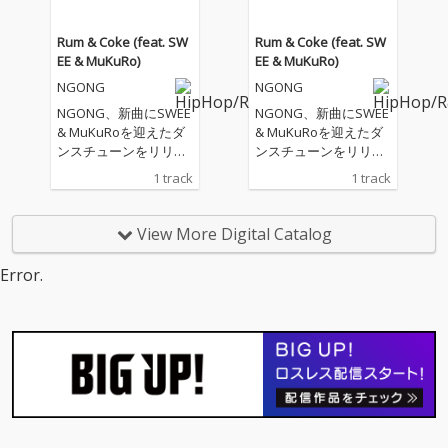
新曲2曲を収録した全5
新曲2曲を収録した全5
曲入りのEPとなってい
曲入りのEPとなってい
Rum & Coke (feat. SW
Rum & Coke (feat. SW
る。 『Side A』で描か
る。 『Side A』で描か
EE & MuKuRo)
EE & MuKuRo)
れたアイランドな空気
れたアイランドな空気
NGONG
NGONG
感から一転、本作はア
感から一転、本作はア
フロビートやダンスホ
フロビートやダンスホ
NGONG、新曲にSWEE
NGONG、新曲にSWEE
ールを軸としたナイト
ールを軸としたナイト
& MuKuRoを迎えたダ
& MuKuRoを迎えたダ
ライフな世界観を表
ライフな世界観を表
ンスチューンをリリー
ンスチューンをリリー
現。多彩なアーティス
現。多彩なアーティス
ス NGONGが、SWEE &
ス NGONGが、SWEE &
1 track
1 track
トとのコラボレーショ
トとのコラボレーショ
MuKuRoをフィーチャ
MuKuRoをフィーチャ
ンを通して、NGONG
ンを通して、NGONG
リングに迎えた最新シ
リングに迎えた最新シ
の新たな一面を感じら
の新たな一面を感じら
ングルを発表。本作
ングルを発表。本作
View More Digital Catalog
れる作品に仕上がっ
れる作品に仕上がっ
は、2000年代ダンスホ
は、2000年代ダンスホ
た。 また、本EPのリリ
た。 また、本EPのリリ
ールのエッセンスを現
ールのエッセンスを現
Error.
ースを皮切りに、全国
ースを皮切りに、全国
代的にアップデートし
代的にアップデートし
4都道府県を巡るリリ
4都道府県を巡るリリ
た、洗練されたダンス
た、洗練されたダンス
ースツアーの開催も決
ースツアーの開催も決
チューンに仕上がって
チューンに仕上がって
定。『Side B』の世界
定。『Side B』の世界
いる。 IO率いるVerret
いる。 IO率いるVerret
観を各地へ届けてい
観を各地へ届けてい
a Soundsに新加入した
a Soundsに新加入した
く。
く。
R&BアーティストSWE
R&BアーティストSWE
Eによるメロウなボー
Eによるメロウなボー
カルとリリックに、沖
カルとリリックに、沖
縄出身のラッパーMuK
縄出身のラッパーMuK