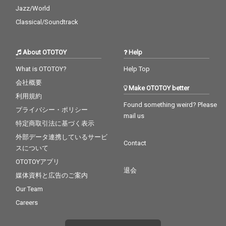
『Lowkey (feat. MALIY
『Lowkey (feat. MALIY
Jazz/World
A, 3House & IO)』『Lo
A, 3House & IO)』『Lo
Classical/Soundtrack
veYourself - Woody』
veYourself - Woody』
を制作してきた。本作
を制作してきた。本作
でもその連携が遺憾な
でもその連携が遺憾な
About OTOTOY
Help
く発揮され、現行シー
く発揮され、現行シー
ンにフィットするサウ
ンにフィットするサウ
What is OTOTOY?
Help Top
ンドメイクと確かなプ
ンドメイクと確かなプ
会社概要
ロダクションで楽曲を
ロダクションで楽曲を
Make OTOTOY better
完成させている。 クラ
完成させている。 クラ
利用規約
シックなダンスホール
シックなダンスホール
Found something weird? Please
プライバシー・ポリシー
の魅力と現代的な感性
の魅力と現代的な感性
mail us
が交差する本作は、今
が交差する本作は、今
特定商取引法に基づく表示
のシーンに新たな風を
のシーンに新たな風を
外部データ連携しているサービ
吹き込む一曲となって
吹き込む一曲となって
Contact
スについて
いる。
いる。
OTOTOYアプリ
退会
媒体資料と広告のご案内
Our Team
Careers