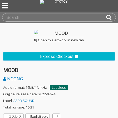
Open this artwork in new tab
Express Checkout
MOOD
NGONG
Audio format: 16bit/44.1kHz
Lossless
Original release date: 2022-07-24
Label:
ASPR SOUND
Total runtime: 16:31
ロスレス
Explicit ver.