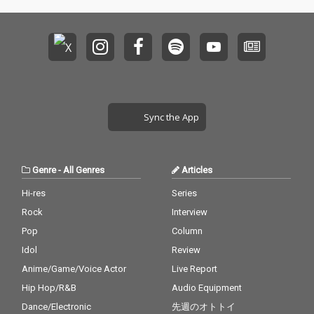
uRoが持つ独自の言語
uRoが持つ独自の言語
感覚と高いラップスキ
感覚と高いラップスキ
ル、そしてダンスホー
ル、そしてダンスホー
ルライクなフロウが融
ルライクなフロウが融
合。ジャンルを横断し
合。ジャンルを横断し
ながらも自然に溶け合
ながらも自然に溶け合
うことで、フロアでも
うことで、フロアでも
日常でも楽しめる躍動
日常でも楽しめる躍動
感ある一曲が完成し
感ある一曲が完成し
Sync the App
た。MuKuRoは唾奇や
た。MuKuRoは唾奇や
DJ RYOWをはじめ、数
DJ RYOWをはじめ、数
多くのアーティストか
多くのアーティストか
ら支持を集める存在と
ら支持を集める存在と
Genre
-
All Genres
Articles
しても注目を集めてい
しても注目を集めてい
る。 プロデュースはN
る。 プロデュースはN
Hi-res
Series
GONGとDJ KANJIが担
GONGとDJ KANJIが担
Rock
Interview
当。DJ KANJIは、近年
当。DJ KANJIは、近年
アルバムリリースやワ
アルバムリリースやワ
Pop
Column
ンマンライブ"THE SO
ンマンライブ"THE SO
Idol
Review
UL"を成功させたばか
UL"を成功させたばか
Anime/Game/Voice Actor
Live Report
りだ。両者は、DJ KANJ
りだ。両者は、DJ KANJ
Iの1stアルバム"THE VO
Iの1stアルバム"THE VO
Hip Hop/R&B
Audio Equipment
ICE"からクリエイティ
ICE"からクリエイティ
Dance/Electronic
先週のオトトイ
ブ関係を築いてきて、
ブ関係を築いてきて、