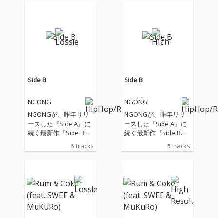
Side B
Side B
NGONG
NGONG
NGONGが、昨年リリ
NGONGが、昨年リリ
ースした『Side A』に
ースした『Side A』に
続く最新作『Side B』
続く最新作『Side B』
をリリース。 先行配信
をリリース。 先行配信
5 tracks
5 tracks
曲「with U feat. Wood
曲「with U feat. Wood
y」「Sonnamon feat.
y」「Sonnamon feat.
Daichi Yamamoto」
Daichi Yamamoto」
「Rum & Coke feat. S
「Rum & Coke feat. S
WEE & MuKuRo」に加
WEE & MuKuRo」に加
え、新たにthepini、M
え、新たにthepini、M
UD、笠原瑠斗、LazyW
UD、笠原瑠斗、LazyW
ii、HEGOTITを迎えた
ii、HEGOTITを迎えた