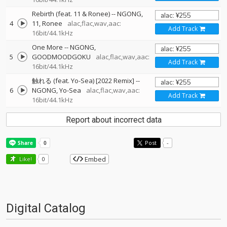
Rebirth (feat. 11 & Ronee)
--
NGONG
4
11
Ronee
alac,flac,wav,aac:
Add Track
16bit/44.1kHz
One More
--
NGONG
5
GOODMOODGOKU
alac,flac,wav,aac:
Add Track
16bit/44.1kHz
触れる (feat. Yo-Sea) [2022 Remix]
--
6
NGONG
Yo-Sea
alac,flac,wav,aac:
Add Track
16bit/44.1kHz
Report about incorrect data
Post
-
Embed
Like!
0
Digital Catalog