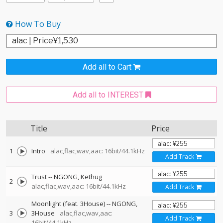
How To Buy
Add all to Cart
Add all to INTEREST
Title
Price
1
Intro
alac,flac,wav,aac: 16bit/44.1kHz
Add Track
Trust
--
NGONG
Kethug
2
alac,flac,wav,aac: 16bit/44.1kHz
Add Track
Moonlight (feat. 3House)
--
NGONG
3
3House
alac,flac,wav,aac:
Add Track
16bit/44.1kHz