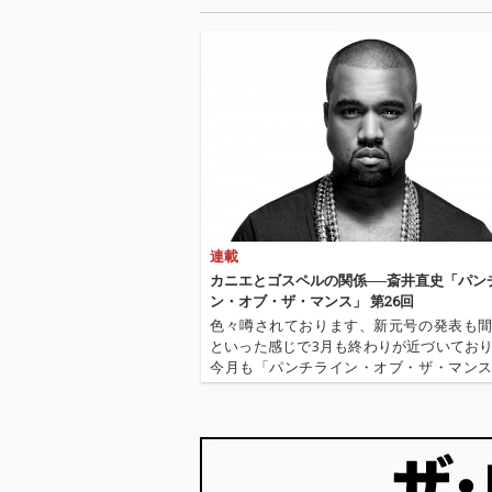
が参加し、「New Jour
が参加し、「New
ney feat. 5lack」はAru
ney feat. 5la
-2、「Montage feat. V
-2、「Montage f
aVa」はGooDeeが作
aVa」はGooD
曲を手がけた。ほかに
曲を手がけた。
もTaka Perry、エース
もTaka Perr
橋本、Matt Cabらが名
橋本、Matt C
を連ね、「intro」に小
を連ね、「int
川翔と宮川純、「4A
川翔と宮川純、
M」に寺久保伶矢、
M」に寺久保伶
「Nami」に半田彬倫が
「Nami」に半
参加。既発曲「シャナ
参加。既発曲「
連載
ナ」も新たなアルバム
ナ」も新たなア
バージョンで収録さ
バージョンで収
カニエとゴスペルの関係──斎井直史「パン
れ、生楽器の響きとバ
れ、生楽器の響
ン・オブ・ザ・マンス」 第26回
ンドとの化学反応が新
ンドとの化学反
色々噂されております、新元号の発表も
鮮な魅力を放つ。
鮮な魅力を放つ
といった感じで3月も終わりが近づいてお
今月も「パンチライン・オブ・ザ・マン
時間でございます! 前回は『DIRT II』から2
となったKOHHと〈Sony Music Label
後…