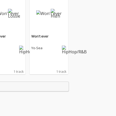
ever
Won't ever
Yo-Sea
1 track
1 track