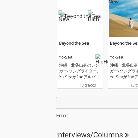
Beyond the Sea
Beyond the Se
Yo-Sea
Yo-Sea
沖縄・北谷出身のシン
沖縄・北谷出身
ガー/ソングライター、
ガー/ソングラ
Yo-Seaが2ndアルバム
Yo-Seaが2n
『Beyond the Sea』を
『Beyond the
13 tracks
13 t
リリース。 2023年の1s
リリース。 2023年の1s
t『Sea of Love』以来
t『Sea of Lo
約3年ぶりとなる本作
約3年ぶりとな
は、「かけ足族」「Fol
は、「かけ足族」
low Me」「Won't eve
low Me」「Won
Error.
r」「Wonderland」
r」「Wonderl
「シャナナ」に新曲を
「シャナナ」に
加えた全13曲を収録。
加えた全13曲
Interviews/Columns
客演には5lackとVaVa
客演には5lack