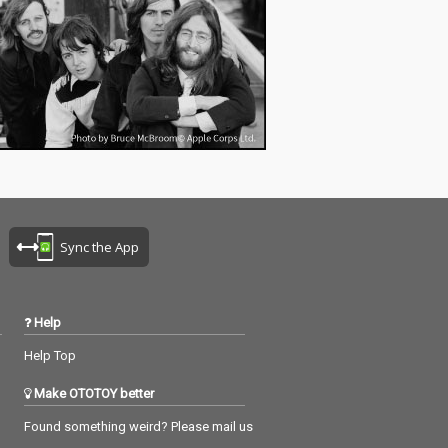
Sync the App
Help
Help Top
Make OTOTOY better
Found something weird? Please mail us