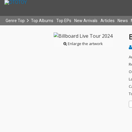
Genre Top
Top Albums
Top EPs
New Arrivals
Articles
News
B
Enlarge the artwork
A
R
O
L
C
T