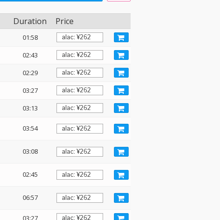
Duration
Price
01:58
02:43
02:29
03:27
03:13
03:54
03:08
02:45
06:57
03:27