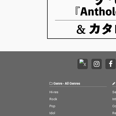
Genre
-
All Genres
Hi-res
Se
Rock
In
Pop
C
Idol
Re