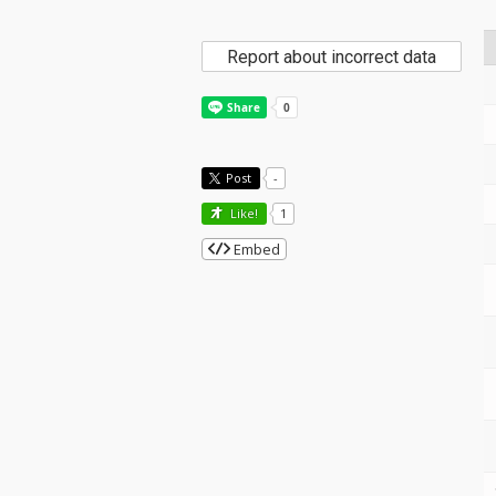
Report about incorrect data
Post
-
Like!
1
Embed