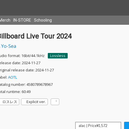
Merch
IN-STORE
Schooling
illboard Live Tour 2024
Yo-Sea
udio format: 16bit/44.1kHz
Lossless
elease date: 2024-11-27
riginal release date: 2024-11-27
abel:
AOTL
atalog number: 4580789678967
otal runtime: 60:49
ロスレス
Explicit ver.