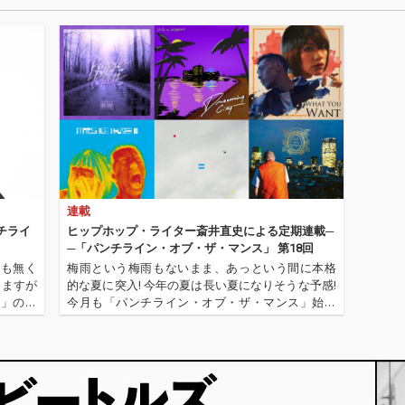
 Jour
ck」はAru
eat. V
eeが作
ほかに
y、エース
abらが名
ro」に小
「4A
矢、
田彬倫が
シャナ
連載
ルバム
録さ
チライ
ヒップホップ・ライター斎井直史による定期連載─
きとバ
─「パンチライン・オブ・ザ・マンス」 第18回
応が新
間も無く
梅雨という梅雨もないまま、あっという間に本格
。
りますが
的な夏に突入! 今年の夏は長い夏になりそうな予感!
ス」のお
今月も「パンチライン・オブ・ザ・マンス」始ま
年半ぶり
ります! 先月はこの夏のサマソニでの来日も控え、
s〉と契約
ドレイク、ケンドリック・ラマーといったビッ
グ・アーティストもラヴ・コ…