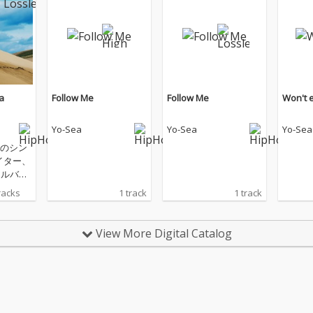
a
Follow Me
Follow Me
Won't 
Yo-Sea
Yo-Sea
Yo-Sea
のシン
イター、
dアルバム
 Sea』を
racks
1 track
1 track
ve』以来
る本作
View More Digital Catalog
「Fol
't eve
and」
新曲を
を収録。
とVaVa