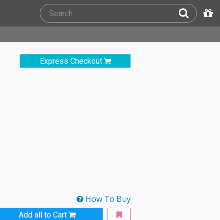
Express Checkout
How To Buy
Add all to Cart