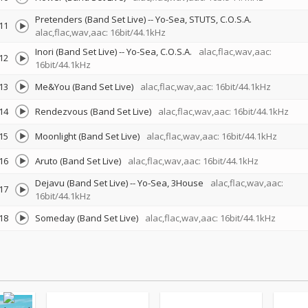
Pretenders (Band Set Live)
--
Yo-Sea
STUTS
C.O.S.A.
11
alac,flac,wav,aac: 16bit/44.1kHz
Inori (Band Set Live)
--
Yo-Sea
C.O.S.A.
alac,flac,wav,aac:
12
16bit/44.1kHz
13
Me&You (Band Set Live)
alac,flac,wav,aac: 16bit/44.1kHz
14
Rendezvous (Band Set Live)
alac,flac,wav,aac: 16bit/44.1kHz
15
Moonlight (Band Set Live)
alac,flac,wav,aac: 16bit/44.1kHz
16
Aruto (Band Set Live)
alac,flac,wav,aac: 16bit/44.1kHz
Dejavu (Band Set Live)
--
Yo-Sea
3House
alac,flac,wav,aac:
17
16bit/44.1kHz
18
Someday (Band Set Live)
alac,flac,wav,aac: 16bit/44.1kHz