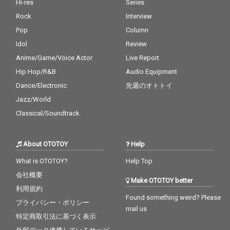
馳せたDiego Ave、Lil B
Hi-res
Series
aby、Lil Tjay等の作品
Rock
Interview
で注目されるKaigoinkr
azyなど、アメリカの
Pop
Column
気鋭プロデューサーが
Idol
Review
多数参加。さらに、ine
Anime/Game/Voice Actor
Live Report
edmorebux、Lil’Yukic
hiといった国内プロデ
Hip Hop/R&B
Audio Equipment
ューサーも名を連ね、
Dance/Electronic
先週のオトトイ
これまで以上に完成度
の高い作品に仕上がっ
Jazz/World
ている。
Classical/Soundtrack
About OTOTOY
Help
What is OTOTOY?
Help Top
会社概要
Make OTOTOY better
利用規約
Found something weird? Please
プライバシー・ポリシー
mail us
特定商取引法に基づく表示