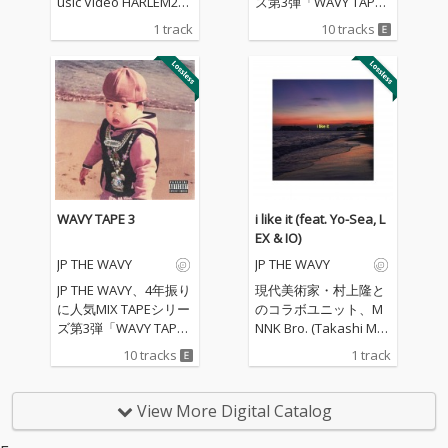
usic Video HARLEM20
ズ第3弾「WAVY TAPE
× Reebok CLASSIC “ZO
3」リリースを発表。
1 track
10 tracks
KU RUNNER” 数々の伝
客演はAwich、Benjazz
説を作り上げて来
y、LEX、Sik-Kなど豪華
た、“HIP HOPの聖地” C
ラッパーが参加。 大ヒ
lub HARLEM。 1997年
ット曲「WAVEBODY」
に幕を開けたこのモン
を収録した『WAVY TA
スタークラブは今年
PE 2』から約4年。JP T
「20周年」を迎える。
HE WAVYによる人気MI
その節目を祝うべく、
XTAPEシリーズの最新
新旧6名のアーティス
作『WAVY TAPE 3』の
トが『#トライブ - 族』
リリースが発表となっ
WAVY TAPE 3
i like it (feat. Yo-Sea, L
した！ そして、Reebo
た。 本作には、Benjaz
EX & IO)
k CLASSICから話題の
zy、Issei Uno Fifth、A
JP THE WAVY
JP THE WAVY
モデル「ZOKU RUNNE
wich、LEX、Sik-K（韓
R(ゾクランナー)」が全
国）に加え、初コラボ
JP THE WAVY、4年振り
現代美術家・村上隆と
面タイアップ！ 本MV
となるKaneeeといっ
に人気MIX TAPEシリー
のコラボユニット、M
では新作カラーとなる
た、シーンを牽引する
ズ第3弾「WAVY TAPE
NNK Bro. (Takashi Mur
シューズだけでなく、
豪華アーティストが多
3」リリースを発表。
akami & JP THE WAV
10 tracks
1 track
アパレルの提供も受け
数参加。 またプロデュ
客演はAwich、Benjazz
Y）としての活動も話
ている。 まさに、「Cl
ーサー陣も日米の人
y、LEX、Sik-Kなど豪華
題のJP THE WAVYが、
ub HARLEM 20周年」
気・実力を兼ね備えた
ラッパーが参加。 大ヒ
夏の終わりを感じさせ
View More Digital Catalog
を祝うにふさわしい内
プロデューサーが集
ット曲「WAVEBODY」
るJP THE WAVY名義と
容となっている！
結。 「WAVEBODY」
を収録した『WAVY TA
しては久々の新曲「i lik