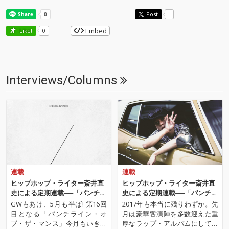
Post
-
Embed
Like!
0
Interviews/Columns
連載
連載
ヒップホップ・ライター斎井直
ヒップホップ・ライター斎井直
史による定期連載──「パンチラ
史による定期連載──「パンチラ
イン・オブ・ザ・マンス」 第16
イン・オブ・ザ・マンス」 第11
GWもあけ、5月も半ば! 第16回
2017年も本当に残りわずか。先
回
回
目となる「パンチライン・オ
月は豪華客演陣を多数迎えた重
ブ・ザ・マンス」今月もいきま
厚なラップ・アルバムにして、