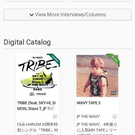
すよ! 先月は初の映画特集という
4年半ぶりの作品となったKOJOE
ことで、神奈川県大和市を舞台
の『here』を特集しました。第
にした映画『大和(カリフォルニ
11回目を迎えた今月の「パンチ
View More Interviews/Columns
ア)』をピックアップしました。
ライン・オブ・ザ・マンス」は
今月は、日本ではまだあまり耳
年末らしく、2017年のヒップホ
慣れない“Type …
ップ・シーン…
Digital Catalog
TRIBE (feat. SKY-HI, SI
WAVY TAPE 3
MON, Staxx T, JP THE
WAVY & DABO)
JP THE WAVY
Club HARLEM 20周年特
JP THE WAVY、4年振り
別シングル『TRIBE』M
に人気MIX TAPEシリー