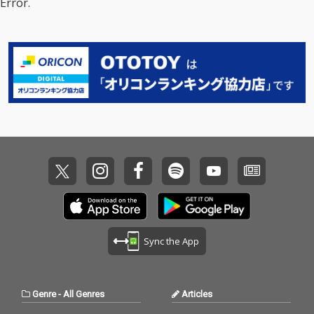
Error.
を手掛けたBankroll Go
PE 2』から約4年。JP T
e it」をリリース。 プ
t It.をはじめ、Drake &
HE WAVYによる人気MI
ロデューサーは、Metr
PARTYNEXTDOOR、Do
XTAPEシリーズの最新
o Boomin と共にOffse
ja Catなどを手掛けるG
作『WAVY TAPE 3』の
t & 21 Savage の「Ric
ENT!、日本でも「RASE
リリースが発表となっ
Flair Drip」をプロデュ
N in OKINAWA」で名を
た。 本作には、Benjaz
ースした他、PARTYNE
馳せたDiego Ave、Lil B
zy、Issei Uno Fifth、A
XTDOOR や BRYSON TI
aby、Lil Tjay等の作品
wich、LEX、Sik-K（韓
LLER などのR&Bアーテ
で注目されるKaigoinkr
国）に加え、初コラボ
ィストも手掛けるな
azyなど、アメリカの
となるKaneeeといっ
ど、LAを拠点に活動す
気鋭プロデューサーが
た、シーンを牽引する
る若手プロデューサー
多数参加。さらに、ine
豪華アーティストが多
のBijan Amirが担当。 J
edmorebux、Lil’Yukic
数参加。 またプロデュ
P THE WAVYとLAでの
hiといった国内プロデ
ーサー陣も日米の人
セッションを経て完成
ューサーも名を連ね、
気・実力を兼ね備えた
した1曲だ。 客演には
これまで以上に完成度
プロデューサーが集
盟友LEXをはじめ、Yo-
の高い作品に仕上がっ
結。 「WAVEBODY」
Sea、初の共演となるI
ている。
を手掛けたBankroll Go
Oと3名の豪華アーティ
Sync the App
t It.をはじめ、Drake &
ストが参加。
PARTYNEXTDOOR、Do
ja Catなどを手掛けるG
ENT!、日本でも「RASE
Genre
-
All Genres
Articles
N in OKINAWA」で名を