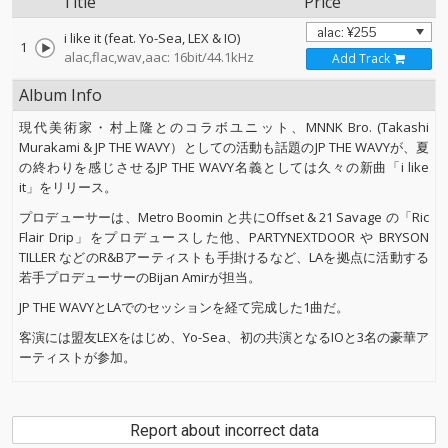
Title
Price
i like it (feat. Yo-Sea, LEX & IO)
1
alac,flac,wav,aac: 16bit/44.1kHz
Add Track
Album Info
現代美術家・村上隆とのコラボユニット、MNNK Bro. (Takashi
Murakami & JP THE WAVY）としての活動も話題のJP THE WAVYが、夏
の終わりを感じさせるJP THE WAVY名義としては久々の新曲「i like
it」をリリース。
プロデューサーは、Metro Boomin と共にOffset & 21 Savage の「Ric
Flair Drip」をプロデュースした他、PARTYNEXTDOOR や BRYSON
TILLER などのR&Bアーティストも手掛けるなど、LAを拠点に活動する
若手プロデューサーのBijan Amirが担当。
JP THE WAVYとLAでのセッションを経て完成した1曲だ。
客演には盟友LEXをはじめ、Yo-Sea、初の共演となるIOと3名の豪華ア
ーティストが参加。
Report about incorrect data