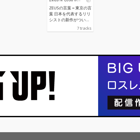
ZEUSの言葉＝東京の言
葉 日本を代表するリリ
シストの新作がついに
ベールを脱ぐ！ 東京03
7 tracks
を代表するラッパー
で、ZEUSこそがリリシ
ストとして不動の地位
に立つ者（＝無冠のチ
ャンプ）であり、少な
くともこの10年、その
事実が揺らいだことは
日本のヒップホップシ
ーンにおいて一度もな
い。そう断言したい。
19歳で産んだクラシッ
クス『GRAND SLA
M』。2011年、満を持
してリリースした１st
フルアルバム『RAW O
RE』。どの言葉も未だ
に色褪せることない、
日本のストリートの無
二のスケッチブック