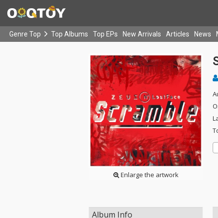
Genre Top
Top Albums
Top EPs
New Arrivals
Articles
News
A
O
L
T
Enlarge the artwork
Album Info