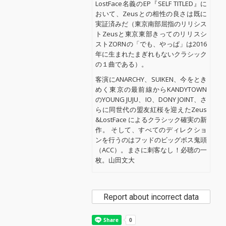
LostFace名義のEP『SELF TITLED』に
おいて、Zeusとの相性の良さは既に
実証済みだ（東京南部屈指のリリシス
トZeusと東京東部きってのリリスシ
ストZORNの「でも、やっぱ」は2016
年に生まれたまぎれもないクラシック
の１曲である）。
客演にANARCHY、SUIKEN、今をとき
めく東京の最前線からKANDYTOWN
のYOUNG JUJU、IO、DONY JOINT、さ
らに同世代の盟友紅桜を迎えたZeus
&LostFace によるクラシック確実の新
作。 そして、すべてのディレクショ
ンを行うのはフッドのビッグボス鬼頭
（ACC）。まさに刺客なし！必聴の一
枚。山田文大
Report about incorrect data