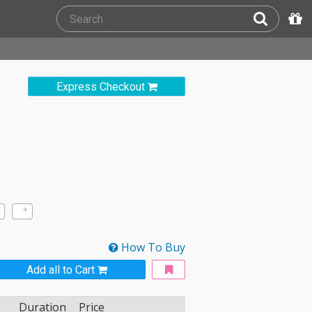
Express Checkout
How To Buy
Add all to Cart
Duration
Price