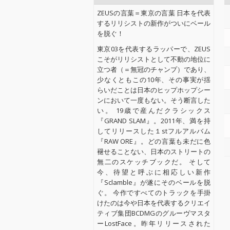
ZEUSの言葉＝東京の言葉 日本を代表
するリリシストの新作がついにベール
を脱ぐ！
東京03を代表するラッパーで、ZEUS
こそがリリシストとして不動の地位に
立つ者（＝無冠のチャンプ）であり、
少なくともこの10年、その事実が揺
らいだことは日本のヒップホップシー
ンにおいて一度もない。そう断言した
い。 19歳で産んだクラシックス
『GRAND SLAM』。2011年、満を持
してリリースした１stフルアルバム
『RAW ORE』。どの言葉も未だに色
褪せることない、日本のストリートの
無二のスケッチブックだ。 そして
今、待望と呼ぶに相応しい新作
『Sclamble』が遂にそのベールを脱
ぐ。 今作ですべてのトラックを手掛
けたのは今や日本を代表するクリエイ
ティブ集団BCDMGのグルーヴマスタ
ーLostFace。昨年リリースされた