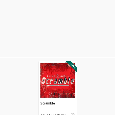
Scramble
Zeus N' LostFace