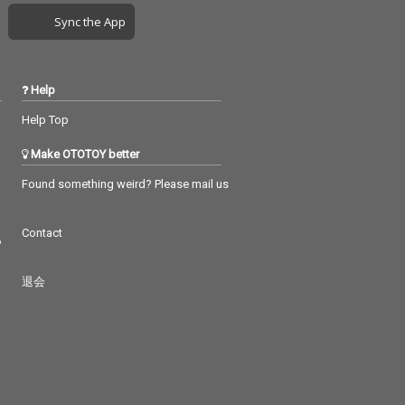
Sync the App
Help
Help Top
Make OTOTOY better
Found something weird? Please mail us
Contact
つ
退会