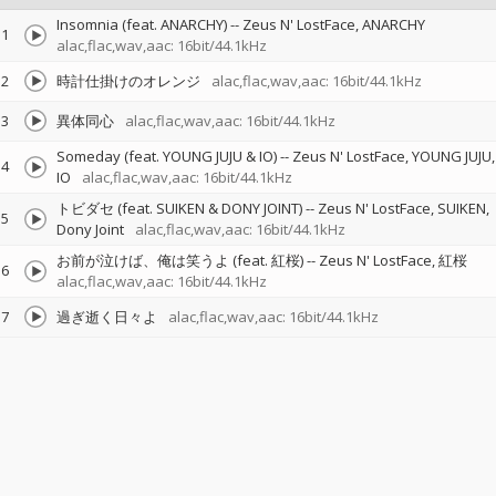
Insomnia (feat. ANARCHY)
--
Zeus N' LostFace
ANARCHY
1
alac,flac,wav,aac: 16bit/44.1kHz
2
時計仕掛けのオレンジ
alac,flac,wav,aac: 16bit/44.1kHz
3
異体同心
alac,flac,wav,aac: 16bit/44.1kHz
Someday (feat. YOUNG JUJU & IO)
--
Zeus N' LostFace
YOUNG JUJU
4
IO
alac,flac,wav,aac: 16bit/44.1kHz
トビダセ (feat. SUIKEN & DONY JOINT)
--
Zeus N' LostFace
SUIKEN
5
Dony Joint
alac,flac,wav,aac: 16bit/44.1kHz
お前が泣けば、俺は笑うよ (feat. 紅桜)
--
Zeus N' LostFace
紅桜
6
alac,flac,wav,aac: 16bit/44.1kHz
7
過ぎ逝く日々よ
alac,flac,wav,aac: 16bit/44.1kHz