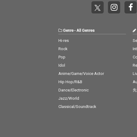
Genre
-
All Genres
Hi-res
Se
Rock
In
Pop
C
Idol
Re
Anime/Game/Voice Actor
Li
Hip Hop/R&B
Au
Dance/Electronic
先
Jazz/World
Classical/Soundtrack