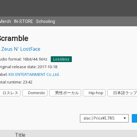
Merch
IN-STORE
Schooling
Scramble
Zeus N' LostFace
udio format: 16bit/44.1kHz
Lossless
riginal release date: 2017-10-18
abel:
KIX ENTERTAINMENT Co.,Ltd.
otal runtime: 23:42
ロスレス
Domestic
男性ボーカル
Hip-hop
日本語ラップ
Title