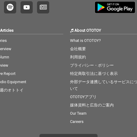
だ。 そして今、待望と
呼ぶに相応しい新作
『Sclamble』が遂にそ
のベールを脱ぐ。 今作
ですべてのトラックを
Articles
About OTOTOY
手掛けたのは今や日本
を代表するクリエイテ
ries
What is OTOTOY?
ィブ集団BCDMGのグ
terview
会社概要
ルーヴマスターLostFac
e。昨年リリースされ
olumn
利用規約
たLostFace名義のEP
view
プライバシー・ポリシー
『SELF TITLED』におい
て、Zeusとの相性の良
ve Report
特定商取引法に基づく表示
さは既に実証済みだ
dio Equipment
外部データ連携しているサービスに
（東京南部屈指のリリ
いて
週のオトトイ
シストZeusと東京東部
きってのリリスシスト
OTOTOYアプリ
ZORNの「でも、やっ
媒体資料と広告のご案内
ぱ」は2016年に生まれ
Our Team
たまぎれもないクラシ
ックの１曲である）。
Careers
客演にANARCHY、SUI
KEN、今をときめく東