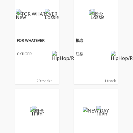
yGunPaulなど地元勢
yGunPaulなど地元勢
のみを迎え、紅桜自身
のみを迎え、紅桜自身
のルーツと現在地をま
のルーツと現在地をま
っすぐに表現した作品
っすぐに表現した作品
となっている。 プロデ
となっている。 プロデ
ュースにはdj honda、
ュースにはdj honda、
DJ KAJI、NAGMATIC、
DJ KAJI、NAGMATIC、
FOR WHATEVER
概念
太華らが参加。
太華らが参加。
CzTIGER
紅桜
29 tracks
1 track