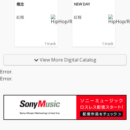
概念
NEW DAY
紅桜
紅桜
1 track
1 track
View More Digital Catalog
Error.
Error.