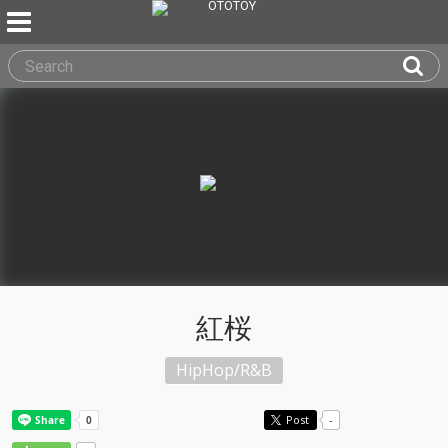
紅桜
HipHop/R&B
Post
-