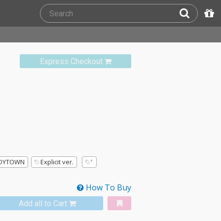
Express Checkout
DYTOWN
Explicit ver.
How To Buy
Add all to Cart