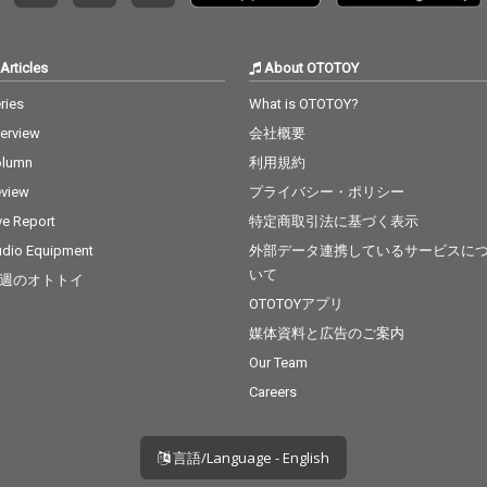
Articles
About OTOTOY
ries
What is OTOTOY?
terview
会社概要
olumn
利用規約
view
プライバシー・ポリシー
ve Report
特定商取引法に基づく表示
dio Equipment
外部データ連携しているサービスに
いて
週のオトトイ
OTOTOYアプリ
媒体資料と広告のご案内
Our Team
Careers
言語/Language - English