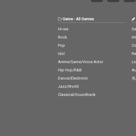
Genre
-
All Genres
Hi-res
Se
Rock
In
Pop
C
Idol
Re
Anime/Game/Voice Actor
Li
Hip Hop/R&B
Au
Dance/Electronic
先
Jazz/World
Classical/Soundtrack