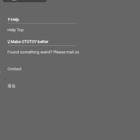
Help
Help Top
Make OTOTOY better
Found something weird? Please mail us
Contact
つ
退会