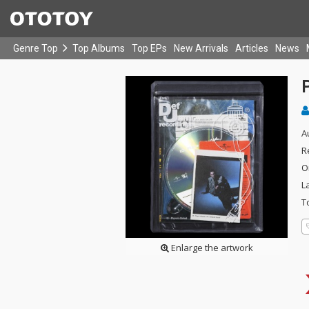
Genre Top
Top Albums
Top EPs
New Arrivals
Articles
News
P
A
R
O
L
T
Enlarge the artwork