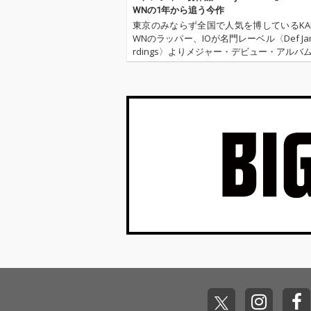
WNの1年から追う今作
東京のみならず全国で人気を博しているKAN
WNのラッパー、IOが名門レーベル〈Def Jam
rdings〉よりメジャー・デビュー・アルバム『
er's Ballad.』をリリース! 大物ラッパー5l
縄の若手アーティストYo…