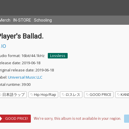
Merch
IN-STORE
Schooling
layer's Ballad.
IO
udio format: 16bit/44.1kHz
Lossless
elease date: 2019-06-18
riginal release date: 2019-06-18
abel:
Universal Music LLC
otal runtime: 39:00
日本語ラップ
Hip Hop/Rap
ロスレス
GOOD PRICE
KAN
GOOD PRICE!