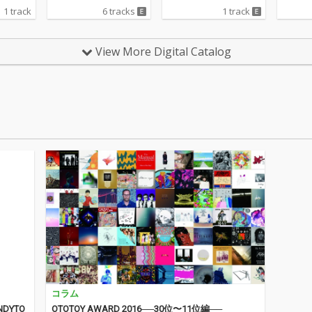
eat陣にKohjiya, Tete,
S”を設
1 track
6 tracks
1 track
MonyHorse, CFN Mali
Mとなる
k, MUD, GooDeeを迎
BUM
えたリミックス曲と、
View More Digital Catalog
DJ KANJIプロデュース
による新曲を加えた最
新EPをリリース。
コラム
NDYTO
OTOTOY AWARD 2016──30位〜11位編──