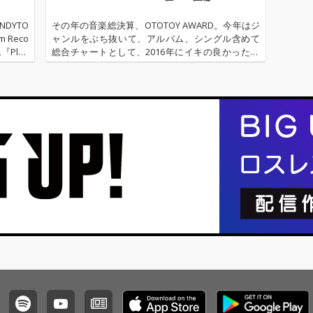
DYTO
その年の音楽総決算、OTOTOY AWARD。今年はジ
 Reco
ャンルをぶち抜いて、アルバム、シングル含めて
Play
総合チャートとして、2016年にイキの良かった50
ackや沖
枚を選出しました。こちらでは30位から11位を発
表します。今年の音楽、ちゃんとチェックしてか
ら2017年へい…