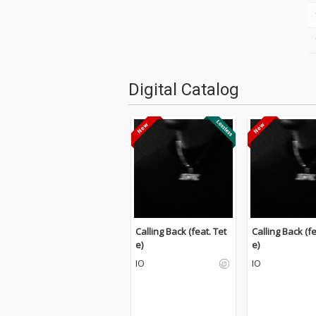
Digital Catalog
Calling Back (feat. Tet
Calling Back (fe
e)
e)
IO
IO