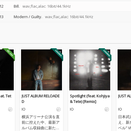
12
Bill.
wav,flac,alac: 16bit/44.1kHz
13
Modern / Guilty.
wav,flac,alac: 16bit/44.1kHz
at. Tet
JUST ALBUM RELOADE
Spotlight (feat. Kohjiya
JUST A
D
& Tete) [Remix]
IO
IO
IO
横浜アリーナ公演を直
日本武
前に控えた中、最新ア
え、新
ルバム収録曲に新たにf
ベル” V