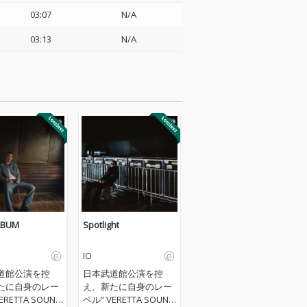
03:07
N/A
03:13
N/A
LBUM
Spotlight
IO
道館公演を控
日本武道館公演を控
たに自身のレー
え、新たに自身のレー
ERETTA SOUND
ベル” VERETTA SOUND