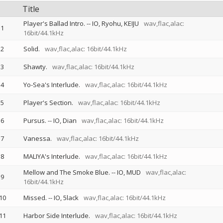
Title
Player's Ballad Intro.
--
IO
Ryohu
KEIJU
wav,flac,alac:
1
16bit/44.1kHz
2
Solid.
wav,flac,alac: 16bit/44.1kHz
3
Shawty.
wav,flac,alac: 16bit/44.1kHz
4
Yo-Sea's Interlude.
wav,flac,alac: 16bit/44.1kHz
5
Player's Section.
wav,flac,alac: 16bit/44.1kHz
6
Pursus.
--
IO
Dian
wav,flac,alac: 16bit/44.1kHz
7
Vanessa.
wav,flac,alac: 16bit/44.1kHz
8
MALIYA's Interlude.
wav,flac,alac: 16bit/44.1kHz
Mellow and The Smoke Blue.
--
IO
MUD
wav,flac,alac:
9
16bit/44.1kHz
10
Missed.
--
IO
5lack
wav,flac,alac: 16bit/44.1kHz
11
Harbor Side Interlude.
wav,flac,alac: 16bit/44.1kHz