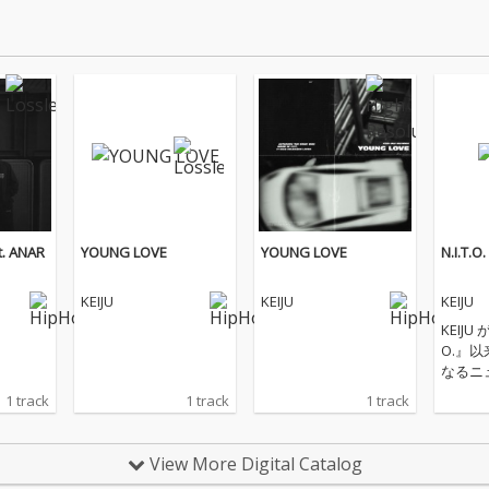
t. ANAR
YOUNG LOVE
YOUNG LOVE
N.I.T.O.
KEIJU
KEIJU
KEIJU
KEIJU
O.』
なるニ
『N.I.
1 track
1 track
1 track
ル・リリー
ム・タイ
O.』は、
View More Digital Catalog
e Trus