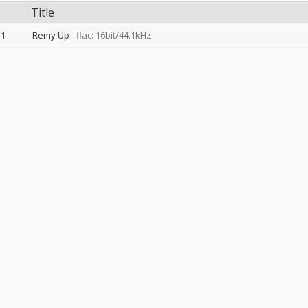
Title
1
Remy Up
flac: 16bit/44.1kHz