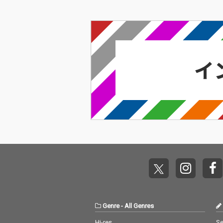
縄の若手アーティストYo…
Genre
-
All Genres
Hi-res
Se