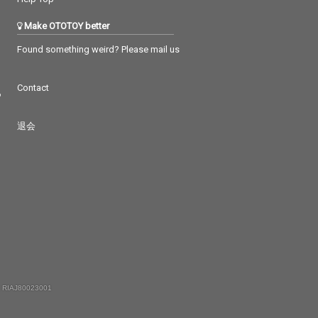
Make OTOTOY better
Found something weird? Please mail us
Contact
つ
退会
 RIAJ80023001