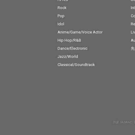
Rock
In
Pop
C
Idol
Re
Anime/Game/Voice Actor
Li
Hip Hop/R&B
Au
Dance/Electronic
先
Jazz/World
Classical/Soundtrack
許諾 JASRAC: 9