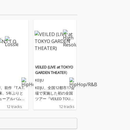
VEILED (LIVE at TOKYO
GARDEN THEATER)
KEIJU
 が、前作『T.A.T.
KEIJU、全国12都市17会
以来、5年ぶりと
場で実施した初の全国
ューアルバム
ツアー『VEILED TOU
T.O.』を、デジタ
R』のファイナル公演
12 tracks
12 tracks
ス。 アルバ
となった 東京ガーデン
トル『N.I.T.
シアターでのライブの
"Never Ignor
模様を配信リリース。
t Ourselves"の