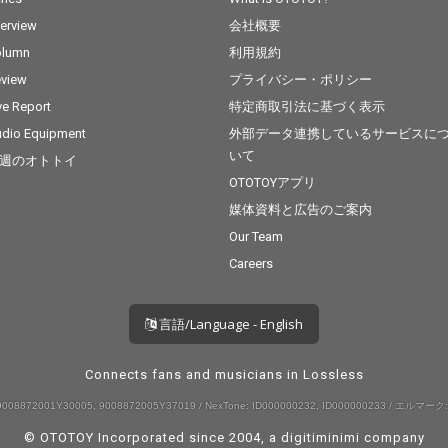
terview
会社概要
olumn
利用規約
view
プライバシー・ポリシー
ve Report
特定商取引法に基づく表示
dio Equipment
外部データ連携しているサービスに
いて
週のオトトイ
OTOTOYアプリ
媒体資料と広告のご案内
Our Team
Careers
言語/Language - English
Connects fans and musicians in Lossless
008872001Y30005, 9008872005Y37019 / NexTone: ID000000232, ID000000233 / エルマーク:
© OTOTOY Incorporated since 2004, a
digitiminimi
company