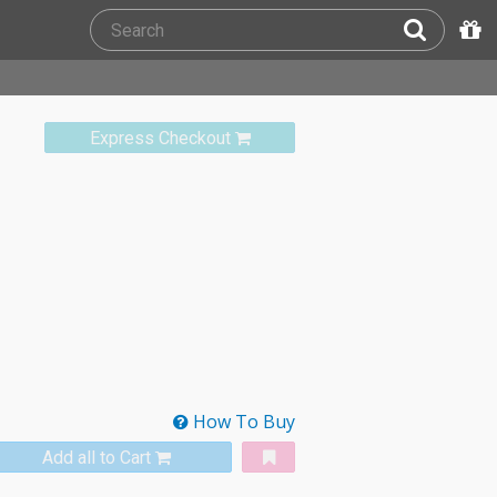
Express Checkout
How To Buy
Add all to Cart