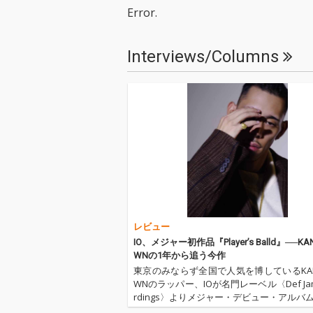
Error.
Interviews/Columns
レビュー
IO、メジャー初作品『Player’s Balld』──KA
WNの1年から追う今作
東京のみならず全国で人気を博しているKAN
WNのラッパー、IOが名門レーベル〈Def Jam
rdings〉よりメジャー・デビュー・アルバム『
er's Ballad.』をリリース! 大物ラッパー5l