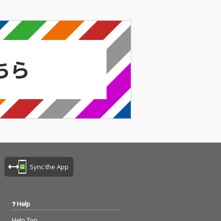
Sync the App
Help
Help Top