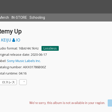
Merch
IN-STORE
Schooling
Remy Up
KEIJU
IO
udio format: 16bit/44.1kHz
Lossless
riginal release date: 2020-06-17
abel:
Sony Music Labels Inc.
atalog number: AIXX01786B00Z
otal runtime: 04:16
ロスレス