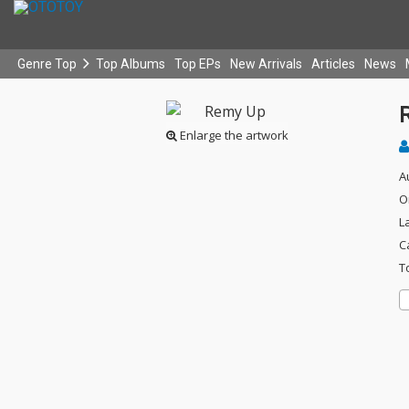
Genre Top
Top Albums
Top EPs
New Arrivals
Articles
News
Enlarge the artwork
A
O
L
C
T