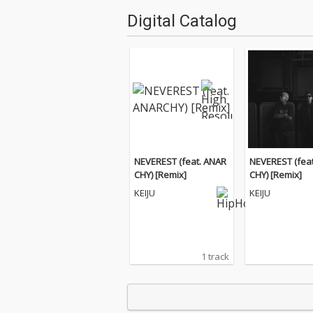
Digital Catalog
NEVEREST (feat. ANAR
NEVEREST (fea
CHY) [Remix]
CHY) [Remix]
KEIJU
KEIJU
1 track