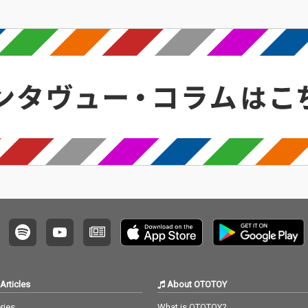
ち上げた〈1%〉からアルバム『Arsonist Under』
を…
Articles
About OTOTOY
ries
What is OTOTOY?