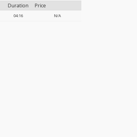
Duration
Price
04:16
N/A