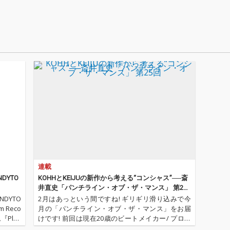
頭⽂字
リリー
ルバム
真が公開
O』に
ファー
影を担
イクに
たがる
められ
は、バ
コに⽕を
の姿を
ートが
る。
連載
NDYTO
KOHHとKEIJUの新作から考える“コンシャス”──斎
井直史「パンチライン・オブ・ザ・マンス」 第25
回
DYTO
2月はあっという間ですね! ギリギリ滑り込みで今
 Reco
月の「パンチライン・オブ・ザ・マンス」をお届
Play
けです! 前回は現在20歳のビートメイカー/ プロデ
ackや沖
ューサーしてANARCHYが新プロジェクトとして立