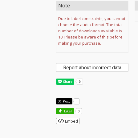
Note
Due to label constraints, you cannot
choose the audio format. The total
number of downloads available is
10. Please be aware of this before
making your purchase.
Report about incorrect data
Post
-
Like!
0
Embed