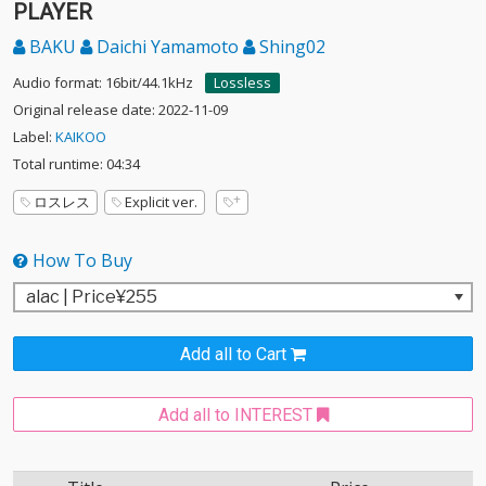
PLAYER
BAKU
Daichi Yamamoto
Shing02
Audio format: 16bit/44.1kHz
Lossless
Original release date: 2022-11-09
Label:
KAIKOO
Total runtime: 04:34
ロスレス
Explicit ver.
How To Buy
Add all to Cart
Add all to INTEREST