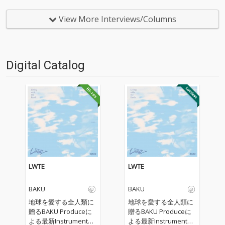
ピ、『IN YA MELLOW TONE』最
であるPOPGROUPが、またもや
新作がハイレゾにて到着! 今作も
1年を振り返るにふさわしいメ
View More Interviews/Columns
Robert de BoronやStill Carava
ンツとインディペンデントな音
nと…
楽を集結させた、KAIK…
Digital Catalog
LWTE
LWTE
BAKU
BAKU
地球を愛する全人類に
地球を愛する全人類に
贈るBAKU Produceに
贈るBAKU Produceに
よる最新Instrumental
よる最新Instrumental