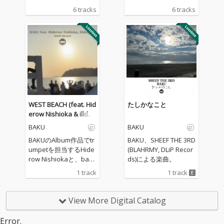
Album。「LWTE」とは
Album。「LWTE」とは
6 tracks
6 tracks
Living with the Earthの
Living with the Earthの
頭文字をとったタイト
頭文字をとったタイト
ル。
ル。
WEST BEACH (feat. Hid
たしかなこと
erow Nishioka & illdes
pins)
BAKU
BAKU
BAKUのAlbum作品でtr
BAKU、SHEEF THE 3RD
umpetを担当するHide
(BLAHRMY, DLiP Recor
row Nishiokaと、bass
ds)による楽曲。
を担当するilldespinsを
1 track
1 track
featに迎えたInstrume
ntal。 茅ヶ崎西浜か
ら、全世界の陽が沈む
View More Digital Catalog
西の浜辺への贈り物。
Error.