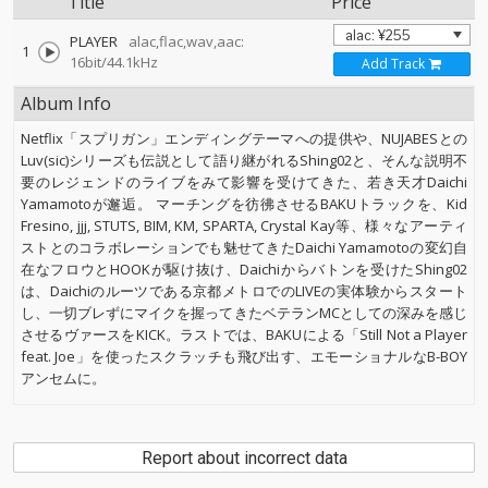
Title
Price
PLAYER
alac,flac,wav,aac:
1
16bit/44.1kHz
Add Track
Album Info
Netflix「スプリガン」エンディングテーマへの提供や、NUJABESとの
Luv(sic)シリーズも伝説として語り継がれるShing02と、そんな説明不
要のレジェンドのライブをみて影響を受けてきた、若き天才Daichi
Yamamotoが邂逅。 マーチングを彷彿させるBAKUトラックを、Kid
Fresino, jjj, STUTS, BIM, KM, SPARTA, Crystal Kay等、様々なアーティ
ストとのコラボレーションでも魅せてきたDaichi Yamamotoの変幻自
在なフロウとHOOKが駆け抜け、Daichiからバトンを受けたShing02
は、Daichiのルーツである京都メトロでのLIVEの実体験からスタート
し、一切ブレずにマイクを握ってきたベテランMCとしての深みを感じ
させるヴァースをKICK。ラストでは、BAKUによる「Still Not a Player
feat. Joe」を使ったスクラッチも飛び出す、エモーショナルなB-BOY
アンセムに。
Report about incorrect data