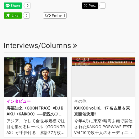
Post
-
Embed
Like!
0
Interviews/Columns
インタビュー
その他
寿福知之〈GOON TRAX〉×DJ B
KAIKOO vol.16、17 名古屋 & 東
AKU〈KAIKOO〉──伝説のフェ
京開催決定!!
スティバル「KAIKOO」復活の
アジア、そして全世界規模で注
今年4月に東京/晴海ふ頭で開催
狼煙!
目を集めるレーベル〈GOON TR
されたKAIKOO POPWAVE FESTI
AX〉が手掛ける、累計37万枚突
VAL'10で数千人のオーディエン
破の人気ヒップホップ・コン
スが熱狂した! 今回はその首謀者