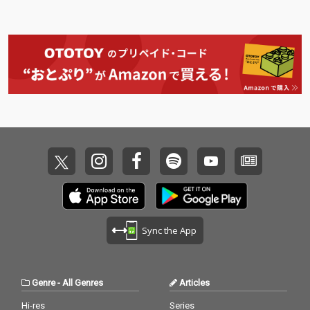
Sync the App
Genre
-
All Genres
Articles
Hi-res
Series