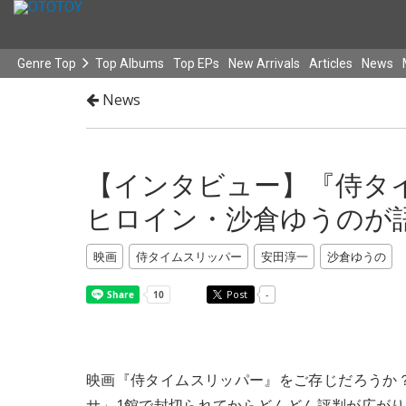
Genre Top
Top Albums
Top EPs
New Arrivals
Articles
News
News
【インタビュー】『侍タ
ヒロイン・沙倉ゆうのが
映画
侍タイムスリッパー
安田淳一
沙倉ゆうの
Post
-
映画『侍タイムスリッパー』をご存じだろうか？
サ」1館で封切られてからどんどん評判が広がり