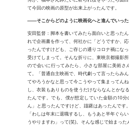
て今回の映画の原型が出来上がったんです。
――そこからどのように映画化へと進んでいった
安田監督：脚本を書いてみたら面白いと思ったん
れで企画書を作って、何社かに「どうですか、応
ったんですけども、ご存じの通りコロナ禍になっ
受けてしまって。そんな折りに、東映京都撮影所
ので会いに行ってみたら、小さな部屋に美術さ
て。「普通自主映画で、時代劇って言ったらみん
てやろうかなと思って今こうやって集まってんね
し、衣装もありものを使うだけならなんとかなる
たんです。でも、僕が想定していた金額の10分
ん」と思ったんですけど、躊躇はあったんです
「わしは年末に退職するし、もうあと半年ぐらい
うやりますわ」って(笑)。そんな感じで始まった