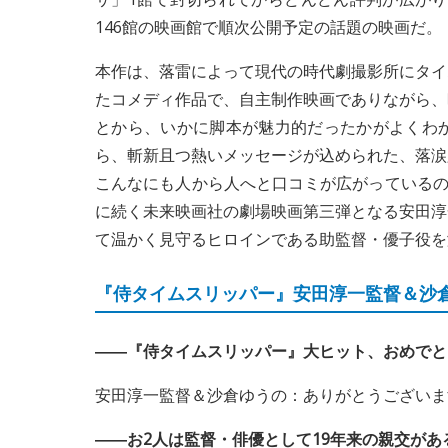
146館の映画館で順次公開予定の話題の映画だ。
本作は、落雷によって現代の時代劇撮影所にタイ
たコメディ作品で、自主制作映画でありながら、
とから、いかに脚本が魅力的だったかがよくわ
ら、斬新且つ熱いメッセージが込められた、落涙
こんなにも人から人へと口コミが広がっているのだろ
に続く未来映画社の劇場映画第三弾となる安田淳
て温かく見守るヒロインである助監督・優子役を
『侍タイムスリッパー』安田淳一監督＆沙
――『侍タイムスリッパー』大ヒット、おめでと
安田淳一監督＆沙倉ゆうの：ありがとうございま
――お2人は監督・俳優として19年来の親交があ