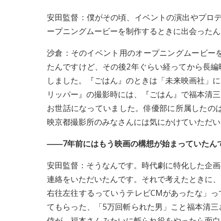
安田監督：僕がその頃、イベントの演出やプロデ
ープニングムービーを制作するときに出会ったん
沙倉：そのイベント用のオープニングムービーを
たんですけど、その後2年ぐらい経ってから長編
しました。『ごはん』のときは「未来映画社」に
リッパー』の撮影時には、『ごはん』で福本清三
お世話になっていました。俳優部に所属したのは
映京都撮影所のみなさんには気にかけていただい
――7年前にはもう映画の構想が始まっていたん
安田監督：そうなんです。時代劇に特化した企画
連絡をいただいたんです。それで考えたときに、
右往左往するっていうテレビCMがあったな」っ
てもらった、「5万回斬られた男」こと福本清三
侍が、福本さんみたいに斬られ役をやったら面白