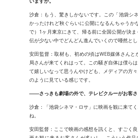
いますか。
沙倉：もう、驚きしかないです。この「池袋シネ
かったけれど秋ぐらいに公開になるんちゃうか
で）1ヶ月東京にきて、帰る前に全国公開が決ま
伝が少ない中でどんどん進んでいくので唖然として
安田監督：取材も、初めの頃はWEB媒体さんと
局さんが来てくれはって。この騒ぎ自体は僕らは
て嬉しいなって思うんやけども、メディアの方々
のように見ている感じです。
――さっきも劇場の外で、テレビクルーがお客さ
沙倉：「池袋シネマ・ロサ」に映画を観に来てく
ね。
安田監督：ここで映画の感想を訊くと、すごく良
画を観に来るお客さんが多いし、こういう作品に