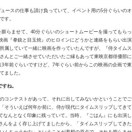
ュースの仕事も請け負っていて、イベント用の5分ぐらいのオ
です。
膨らませて、40分ぐらいのショートムービーを撮ってもらっ
映画『拳銃と目玉焼』のヒロインにどうかと連絡をもらい出演
所属していて一緒に映画を作っていたんですが、『侍タイムス
さんとご一緒させていただいたご縁もあって東映京都俳優部に
3年前ぐらいですけど、7年ぐらい前からこの映画の企画で東
てました。
ですね。
のコンテストがあって、それに出してみないかということでご
「そういえば何年か前に、侍が現代にタイムスリップしてきて
てなんとなく印象に残っていて。当時、『ごはん』にも出演し
さんをよく存じ上げてましたから、「タイムスリップしてきた
いんちゃうかな」ということが着想の原点で、それを膨らませ