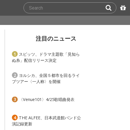
注目のニュース
1
スピッツ、ドラマ主題歌「見知ら
ぬ糸」配信リリース決定
2
ヨルシカ、全国５都市を回るライ
ブツアー〈一人称〉を開催
3
〈Venue101〉4/25歌唱曲発表
4
THE ALFEE、日本武道館バンド公
演記録更新