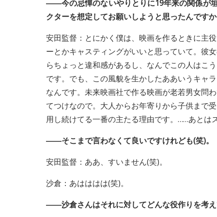
――今の忌憚のないやりとりに19年来の関係が
クターを想定してお願いしようと思ったんですか
安田監督：とにかく僕は、映画を作るときに主役
ーとかキャスティングがいいと思っていて。彼女
らちょっと違和感があるし、なんでこの人はこう
です。でも、この風貌を生かしたああいうキャラ
なんです。未来映画社で作る映画が老若男女問わ
てつけなので。大人からお年寄りから子供まで受
用し続けてる一番の主たる理由です。……あとは
――そこまで言わなくて良いですけれども(笑)。
安田監督：ああ、すいません(笑)。
沙倉：あはははは(笑)。
――沙倉さんはそれに対してどんな役作りを考え