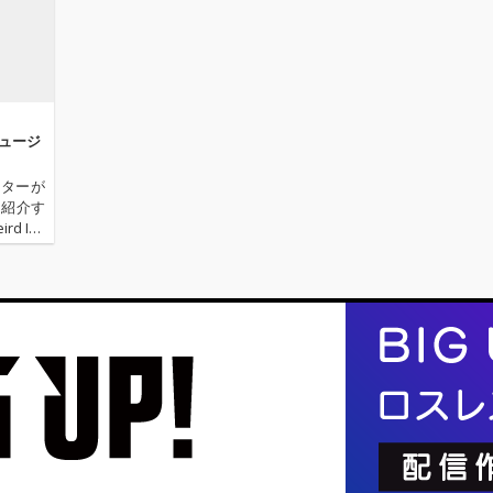
ー
の異質な融合を更に加
の異質な融合を更に加
どの作
伊藤潤
速させた作品となって
速させた作品となって
た巨匠・T
ージを
いる。 ライブでも既に
いる。 ライブでも既に
on Ill
いた
定番化し“レッツゴ
定番化し“レッツゴ
てマス
』はDos
ー”というフレーズの連
ー”というフレーズの連
hex 
プトリオ
呼でフロアの熱量を高
呼でフロアの熱量を高
ス・ブ
た実験
めていくオープニン
めていくオープニン
品に関わる
ミュージ
なアン
グ・チューン 「LETSU
グ・チューン 「LETSU
がそれ
させる
GOU」、ハードコアを
GOU」、ハードコアを
代の西
イターが
作品で
彷彿とさせる獰猛なフ
彷彿とさせる獰猛なフ
ーの空
を紹介す
線上に
ックから幕を開けて目
ックから幕を開けて目
的文脈
 Ins
ns 2』
まぐるしく展開が変貌
まぐるしく展開が変貌
のよう
松島広人）
を通じ
していく過激な楽曲
していく過激な楽曲
インは、
ディペン
た衝動
「Bikini」、ニューウェ
「Bikini」、ニューウェ
中でも
のを解
ーブを彷彿とさせるリ
ーブを彷彿とさせるリ
作。惰
胆な展
フとキラキラしていた
フとキラキラしていた
から焼
出して
過去の思い出を振り返
過去の思い出を振り返
更新し
るDos Monos流のアン
るDos Monos流のアン
s Mo
)』はその
セム「KIRA KIRA」、ア
セム「KIRA KIRA」、ア
歌」で
に束ねた
ヴァンギャルドな危う
ヴァンギャルドな危う
ンでは
さと実験的なロックへ
さと実験的なロックへ
放たれ
の憧憬を織り交ぜた
の憧憬を織り交ぜた
同じ軌
「Really Free」の計4
「Really Free」の計4