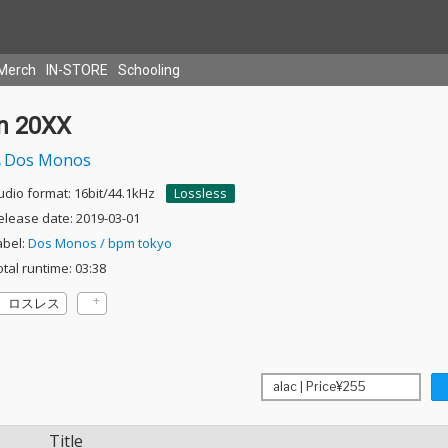
Merch
IN-STORE
Schooling
in 20XX
Dos Monos
udio format: 16bit/44.1kHz
Lossless
elease date: 2019-03-01
abel:
Dos Monos / bpm tokyo
otal runtime: 03:38
ロスレス
Title