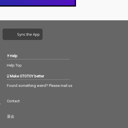
Sync the App
Help
Help Top
Make OTOTOY better
Found something weird? Please mail us
Contact
つ
退会