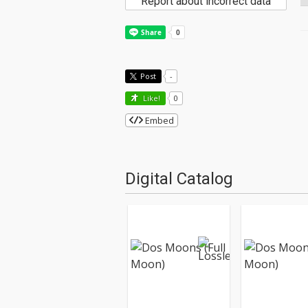
Report about incorrect data
Post
-
Like!
0
Embed
Digital Catalog