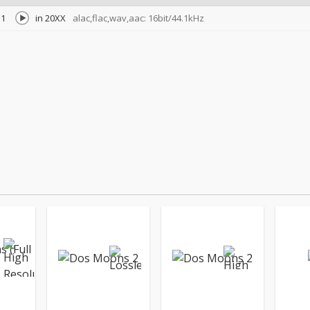
1
in 20XX
alac,flac,wav,aac: 16bit/44.1kHz