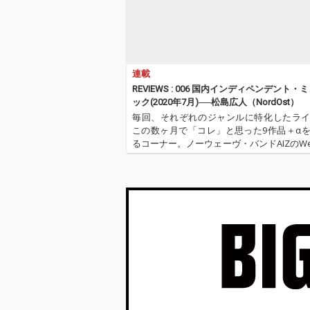
構築した作品。 ホラー
構築した作品。 ホラ
漫画界の巨匠・伊藤潤
漫画界の巨匠・
二の原画のイメージを
二の原画のイメ
元に構築されていた
元に構築されて
『Dos Moons』はDos
『Dos Moons
連載
Monosがラップトリオ
Monosがラッ
として築いてきた実験
として築いてき
REVIEWS : 006 国内インディペンデント・
性を、バンド的なアン
性を、バンド的
ック(2020年7月)──松島広人（NordOst）
サンブルと衝突させる
サンブルと衝突
毎回、それぞれのジャンルに特化したラ
ことで更新した作品で
ことで更新した
この数ヶ月で「コレ」と思った9作品＋α
あり、その延長線上に
あり、その延長
るコーナー。ノーウェーヴ・バンドAIZのWeird
ある『Dos Moons 2』
ある『Dos Moo
truments担当/ライターのNord Ost（
では更にライブを通じ
では更にライブ
が、2020年のムードを感じる国内イン
て鍛え上げられた衝動
て鍛え上げられ
デ…
と、構造そのものを解
と、構造そのも
体するような大胆な展
体するような大
開を前面に押し出して
開を前面に押し
いった。 『Dos Moon
いった。 『Dos Moon
s (Full Moon)』はその
s (Full Moon
二つのEPを単に束ねた
二つのEPを単
コンピレーションでは
コンピレーショ
なく、断片的に放たれ
なく、断片的に
ていた楽曲群を同じ軌
ていた楽曲群を