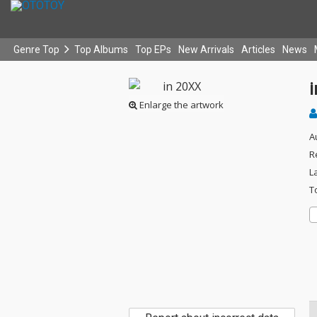
Genre Top
Top Albums
Top EPs
New Arrivals
Articles
News
Enlarge the artwork
A
R
L
T