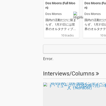
Dos Moons (Full Moo
Dos Moons (Fu
n)
n)
Dos Monos
Dos Monos
国内の活動だけに留ま
国内の活動だけ
らず、1月31日には世
らず、1月31日
界のオルタナティブ・
界のオルタナテ
ヒップホップを代表す
ヒップホップを
10 tracks
10 t
る存在であるbilly woo
る存在であるbill
dsと By Stormを招聘
dsと By Stor
した自主企画「Theate
した自主企画「T
r D vol.5」を開催する
r D vol.5」
ラップトリオ・Dos M
ラップトリオ・D
Error.
onosが最新アルバム
onosが最新ア
『Dos Moons (Full Mo
『Dos Moons (F
on)』をリリース。 本
on)』をリリース
Interviews/Columns
作は2025年5月にリリ
作は2025年5
ースされたEP『Dos M
ースされたEP『D
oons』、そして同年12
oons』、そし
月に発表された続編
月に発表された
『Dos Moons 2』の2
『Dos Moons
作に新たにイントロと
作に新たにイン
アウトロを加えてひと
アウトロを加え
つのアルバムとして再
つのアルバムと