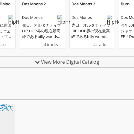
ll Moo
Dos Moons 2
Dos Moons 2
Burn
Dos Monos
Dos Monos
Dos M
に留ま
先日、オルタナティブ
先日、オルタナティブ
今年5
には世
HIP HOP界の現在最高
HIP HOP界の現在最高
ジャケ
ィブ・
峰であるbilly woodsと
峰であるbilly woodsと
EP「D
代表す
By Stormをアメリカか
By Stormをアメリカか
リース
racks
4 tracks
4 tracks
y woo
ら招聘して自主企画
ら招聘して自主企画
アーを
mを招聘
「Theater D」を開催
「Theater D」を開催
トリオ・
heate
することを発表したば
することを発表したば
が、こ
View More Digital Catalog
を開催する
かりの異端のラップト
かりの異端のラップト
た世界
os M
リオ・Dos Monosが待
リオ・Dos Monosが待
な高揚
ルバム
望の最新作『Dos Moo
望の最新作『Dos Moo
新曲「
ull Mo
ns 2』をリリースす
ns 2』をリリースす
リース
。 本
る。 ホラー漫画界の巨
る。 ホラー漫画界の巨
ギター
月にリリ
匠・伊藤潤二とのコラ
匠・伊藤潤二とのコラ
を元に
os M
ボレーションで注目を
ボレーションで注目を
では“
て同年12
集めたEP『Dos Moon
集めたEP『Dos Moon
的テー
続編
s』の続編としてリリ
s』の続編としてリリ
が自己
 2』の2
ースされる本作は、彼
ースされる本作は、彼
自のユ
トロと
らが目指すオルタナテ
らが目指すオルタナテ
リレー
てひと
ィブなHIP HOPとハー
ィブなHIP HOPとハー
曲のミ
して再
ドなバンドサウンドと
ドなバンドサウンドと
でDos