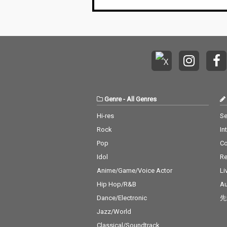
道に乗せることでDos
道に乗せること
Monosが本来表現した
Monosが本来
かった月の裏表を1つ
かった月の裏表
の作品として表現して
の作品として表
いる。 没がスキット的
いる。 没がス
に歌う「月光intro」を
に歌う「月光in
皮切りに、物語の幕開
皮切りに、物語
けを告げる「Gilda」、
けを告げる「Gi
〈レッツゴウ〉の連呼
〈レッツゴウ〉
でライブではすでに定
でライブではす
番となった「LETSUGO
番となった「LE
Genre
-
All Genres
U」、ニューウェーブ
U」、ニューウ
Hi-res
Se
的なリフに過去へのノ
的なリフに過去
スタルジーを重ねたア
スタルジーを重
Rock
In
ンセム「KIRA KIRA」、
ンセム「KIRA K
Pop
C
そしてアヴァンギャル
そしてアヴァン
ドな実験性と生々しい
ドな実験性と生
Idol
Re
バンドエネルギーが交
バンドエネルギ
Anime/Game/Voice Actor
Li
錯する「Really Fre
錯する「Really 
Hip Hop/R&B
Au
e」、そしてラストを
e」、そしてラ
飾る「Oz」を経て、
飾る「Oz」を
Dance/Electronic
先
「月光outro」へと至
「月光outro
Jazz/World
る。 また本作はDos M
る。 また本作は
onosのこれまでのほと
onosのこれま
Classical/Soundtrack