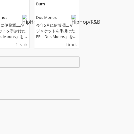
Burn
onos
Dos Monos
月に伊藤潤二が
今年5月に伊藤潤二が
ットを手掛けた
ジャケットを手掛けた
os Moons」をリ
EP「Dos Moons」をリ
し、初の全国ツ
リースし、初の全国ツ
1 track
1 track
刊行したラップ
アーを刊行したラップ
Dos Monos
トリオ・Dos Monos
れまで築いてき
が、これまで築いてき
観をより肉体的
た世界観をより肉体的
へと転化させた
な高揚へと転化させた
Burn」を急遽リ
新曲「Burn」を急遽リ
。 陽気で軽快な
リース。 陽気で軽快な
リフのグルーヴ
ギターリフのグルーヴ
しながら、本作
を元にしながら、本作
燃焼”という普遍
では“燃焼”という普遍
マを掲げた3MC
的テーマを掲げた3MC
変革と葛藤を独
が自己変革と葛藤を独
ーモアでマイク
自のユーモアでマイク
していく。 本楽
リレーしていく。 本楽
ックスはこれま
曲のミックスはこれま
 Monosのほとん
でDos Monosのほとん