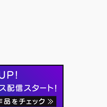
品を手掛けてき
どの作品を手掛けてき
he Anticipati
た巨匠・The Anticipati
icit Tsuboi、そし
on Illicit Tsuboi、そし
タリングにはAp
てマスタリングにはAp
Twinやジェイム
hex Twinやジェイム
レイクなどの作
ス・ブレイクなどの作
Matt Colton
品に関わるMatt Colton
ぞれ担当。 90年
がそれぞれ担当。 90年
海岸ミクスチャ
代の西海岸ミクスチャ
気をあえて現代
ーの空気をあえて現代
に引き戻したか
的文脈に引き戻したか
なサウンドデザ
のようなサウンドデザ
Dos Monosの
インは、Dos Monosの
異色中の異色
中でも異色中の異色
性や諦念を内側
作。惰性や諦念を内側
き払い、自らを
から焼き払い、自らを
ていくためのDo
更新していくためのDo
nos流の「応援
s Monos流の「応援
ある。
歌」である。