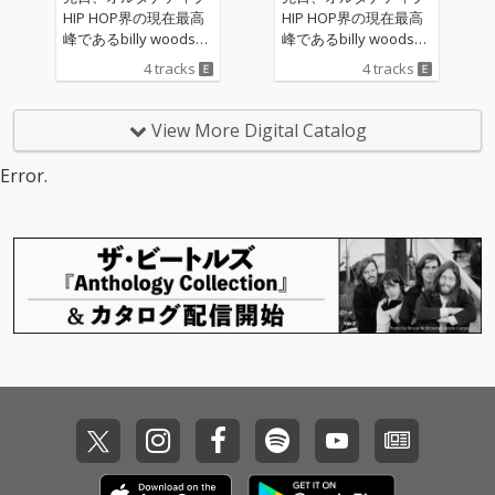
アウトロを加えてひと
アウトロを加えてひと
HIP HOP界の現在最高
HIP HOP界の現在最高
つのアルバムとして再
つのアルバムとして再
峰であるbilly woodsと
峰であるbilly woodsと
構築した作品。 ホラー
構築した作品。 ホラー
By Stormをアメリカか
By Stormをアメリカか
4 tracks
4 tracks
漫画界の巨匠・伊藤潤
漫画界の巨匠・伊藤潤
ら招聘して自主企画
ら招聘して自主企画
二の原画のイメージを
二の原画のイメージを
「Theater D」を開催
「Theater D」を開催
元に構築されていた
元に構築されていた
することを発表したば
することを発表したば
View More Digital Catalog
『Dos Moons』はDos
『Dos Moons』はDos
かりの異端のラップト
かりの異端のラップト
Monosがラップトリオ
Monosがラップトリオ
リオ・Dos Monosが待
リオ・Dos Monosが待
Error.
として築いてきた実験
として築いてきた実験
望の最新作『Dos Moo
望の最新作『Dos Moo
性を、バンド的なアン
性を、バンド的なアン
ns 2』をリリースす
ns 2』をリリースす
サンブルと衝突させる
サンブルと衝突させる
る。 ホラー漫画界の巨
る。 ホラー漫画界の巨
ことで更新した作品で
ことで更新した作品で
匠・伊藤潤二とのコラ
匠・伊藤潤二とのコラ
あり、その延長線上に
あり、その延長線上に
ボレーションで注目を
ボレーションで注目を
ある『Dos Moons 2』
ある『Dos Moons 2』
集めたEP『Dos Moon
集めたEP『Dos Moon
では更にライブを通じ
では更にライブを通じ
s』の続編としてリリ
s』の続編としてリリ
て鍛え上げられた衝動
て鍛え上げられた衝動
ースされる本作は、彼
ースされる本作は、彼
と、構造そのものを解
と、構造そのものを解
らが目指すオルタナテ
らが目指すオルタナテ
体するような大胆な展
体するような大胆な展
ィブなHIP HOPとハー
ィブなHIP HOPとハー
開を前面に押し出して
開を前面に押し出して
ドなバンドサウンドと
ドなバンドサウンドと
いった。 『Dos Moon
いった。 『Dos Moon
の異質な融合を更に加
の異質な融合を更に加
s (Full Moon)』はその
s (Full Moon)』はその
速させた作品となって
速させた作品となって
二つのEPを単に束ねた
二つのEPを単に束ねた
いる。 ライブでも既に
いる。 ライブでも既に
コンピレーションでは
コンピレーションでは
定番化し“レッツゴ
定番化し“レッツゴ