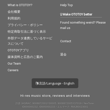
る。 また本作はDos M
る。 また本作はDos M
The Anticipation Illicit T
The Anticipation Illicit T
What is OTOTOY?
Help Top
onosのこれまでのほと
onosのこれまでのほと
suboiがミックスのみ
suboiがミックスのみ
んどの楽曲を手掛けて
んどの楽曲を手掛けて
会社概要
ならずマスタリングも
ならずマスタリングも
Make OTOTOY better
きた巨匠・The Anticip
きた巨匠・The Anticip
担当した。
担当した。
利用規約
ation Illicit Tsuboiがミ
ation Illicit Tsuboiがミ
Found something weird? Please
プライバシー・ポリシー
ックスのみならずマス
ックスのみならずマス
mail us
タリングも担当してい
タリングも担当してい
特定商取引法に基づく表示
る。 本作のリリース直
る。 本作のリリース直
外部データ連携しているサービ
後にはDos Monosが最
後にはDos Monosが最
Contact
スについて
も影響を受けてきたア
も影響を受けてきたア
ーティストであるbilly
ーティストであるbilly
OTOTOYアプリ
woodsとBy Storm を
woodsとBy Storm を
退会
媒体資料と広告のご案内
アメリカから招聘した
アメリカから招聘した
自主企画「Theater D v
自主企画「Theater D v
Our Team
ol.5」を恵比寿リキッ
ol.5」を恵比寿リキッ
Careers
ドルームにて開催。 国
ドルームにて開催。 国
内のシーンに閉じるこ
内のシーンに閉じるこ
となく実験的でラディ
となく実験的でラディ
言語/Language - English
カルなヒップホップ
カルなヒップホップ
や、現在進行の音楽表
や、現在進行の音楽表
現が交差しているグロ
現が交差しているグロ
Hi-res music store, reviews and interviews
ーバルな文脈へと自ら
ーバルな文脈へと自ら
許諾 JASRAC: 9008872001Y30005, 9008872005Y37019 / NexTone:
接続しにいく姿勢を表
接続しにいく姿勢を表
ID000000232, ID000000233 / エルマーク: RIAJ80023001
明した作品となってい
明した作品となってい