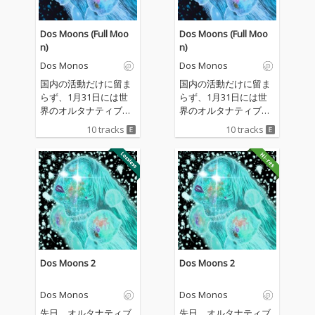
Dos Moons (Full Moo
Dos Moons (Full Moo
n)
n)
Dos Monos
Dos Monos
国内の活動だけに留ま
国内の活動だけに留ま
らず、1月31日には世
らず、1月31日には世
界のオルタナティブ・
界のオルタナティブ・
ヒップホップを代表す
ヒップホップを代表す
10 tracks
10 tracks
る存在であるbilly woo
る存在であるbilly woo
dsと By Stormを招聘
dsと By Stormを招聘
した自主企画「Theate
した自主企画「Theate
r D vol.5」を開催する
r D vol.5」を開催する
ラップトリオ・Dos M
ラップトリオ・Dos M
onosが最新アルバム
onosが最新アルバム
『Dos Moons (Full Mo
『Dos Moons (Full Mo
on)』をリリース。 本
on)』をリリース。 本
作は2025年5月にリリ
作は2025年5月にリリ
ースされたEP『Dos M
ースされたEP『Dos M
Dos Moons 2
Dos Moons 2
oons』、そして同年12
oons』、そして同年12
月に発表された続編
月に発表された続編
Dos Monos
Dos Monos
『Dos Moons 2』の2
『Dos Moons 2』の2
作に新たにイントロと
作に新たにイントロと
先日、オルタナティブ
先日、オルタナティブ