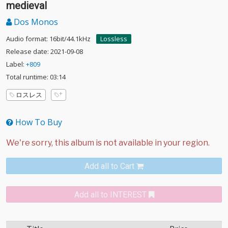
medieval
Dos Monos
Audio format: 16bit/44.1kHz
Lossless
Release date: 2021-09-08
Label:
+809
Total runtime: 03:14
ロスレス
How To Buy
Add all to Cart
Add all to INTEREST