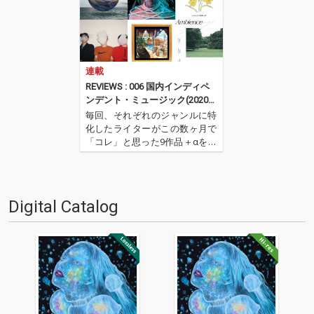
連載
REVIEWS : 006 国内インディペ
ンデント・ミュージック(2020年
7月)──松島広人（NordOst）
毎回、それぞれのジャンルに特
化したライターがこの数ヶ月で
「コレ」と思った9作品＋αを紹
介するコーナー。ノーウェー
ヴ・バンドAIZのWeird Instrum
ents担当/ライターのNord Ost
（松島広人）が、2020年のムー
Digital Catalog
ドを感じる国内インディペン
デ…