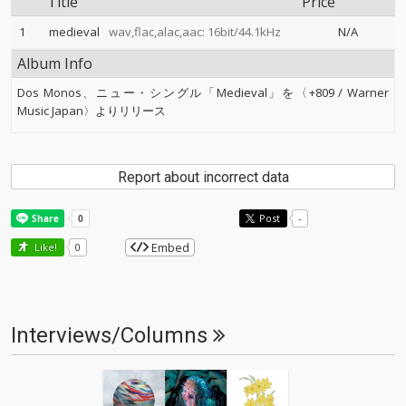
Title
Price
1
medieval
wav,flac,alac,aac: 16bit/44.1kHz
N/A
Album Info
Dos Monos、ニュー・シングル「Medieval」を〈+809 / Warner
Music Japan〉よりリリース
Report about incorrect data
Post
-
Embed
Like!
0
Interviews/Columns