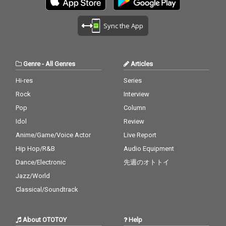
なく、断片的に放たれ
なく、断片的に放たれ
ー”というフレーズの連
ー”というフレーズの連
ていた楽曲群を同じ軌
ていた楽曲群を同じ軌
呼でフロアの熱量を高
呼でフロアの熱量を高
道に乗せることでDos
道に乗せることでDos
めていくオープニン
めていくオープニン
Sync the App
Monosが本来表現した
Monosが本来表現した
グ・チューン 「LETSU
グ・チューン 「LETSU
かった月の裏表を1つ
かった月の裏表を1つ
GOU」、ハードコアを
GOU」、ハードコアを
の作品として表現して
の作品として表現して
彷彿とさせる獰猛なフ
彷彿とさせる獰猛なフ
いる。 没がスキット的
いる。 没がスキット的
ックから幕を開けて目
ックから幕を開けて目
Genre
-
All Genres
Articles
に歌う「月光intro」を
に歌う「月光intro」を
まぐるしく展開が変貌
まぐるしく展開が変貌
皮切りに、物語の幕開
皮切りに、物語の幕開
していく過激な楽曲
していく過激な楽曲
Hi-res
Series
けを告げる「Gilda」、
けを告げる「Gilda」、
「Bikini」、ニューウェ
「Bikini」、ニューウェ
Rock
Interview
〈レッツゴウ〉の連呼
〈レッツゴウ〉の連呼
ーブを彷彿とさせるリ
ーブを彷彿とさせるリ
でライブではすでに定
でライブではすでに定
フとキラキラしていた
フとキラキラしていた
Pop
Column
番となった「LETSUGO
番となった「LETSUGO
過去の思い出を振り返
過去の思い出を振り返
Idol
Review
U」、ニューウェーブ
U」、ニューウェーブ
るDos Monos流のアン
るDos Monos流のアン
的なリフに過去へのノ
的なリフに過去へのノ
Anime/Game/Voice Actor
Live Report
セム「KIRA KIRA」、ア
セム「KIRA KIRA」、ア
スタルジーを重ねたア
スタルジーを重ねたア
ヴァンギャルドな危う
ヴァンギャルドな危う
Hip Hop/R&B
Audio Equipment
ンセム「KIRA KIRA」、
ンセム「KIRA KIRA」、
さと実験的なロックへ
さと実験的なロックへ
Dance/Electronic
先週のオトトイ
そしてアヴァンギャル
そしてアヴァンギャル
の憧憬を織り交ぜた
の憧憬を織り交ぜた
ドな実験性と生々しい
ドな実験性と生々しい
「Really Free」の計4
「Really Free」の計4
Jazz/World
バンドエネルギーが交
バンドエネルギーが交
曲を収録。 また本作は
曲を収録。 また本作は
Classical/Soundtrack
錯する「Really Fre
錯する「Really Fre
『Dos Moons』に続
『Dos Moons』に続
e」、そしてラストを
e」、そしてラストを
き、Dos Monosのこれ
き、Dos Monosのこれ
飾る「Oz」を経て、
飾る「Oz」を経て、
までのほとんどの楽曲
までのほとんどの楽曲
About OTOTOY
Help
「月光outro」へと至
「月光outro」へと至
を手掛けてきた巨匠・
を手掛けてきた巨匠・