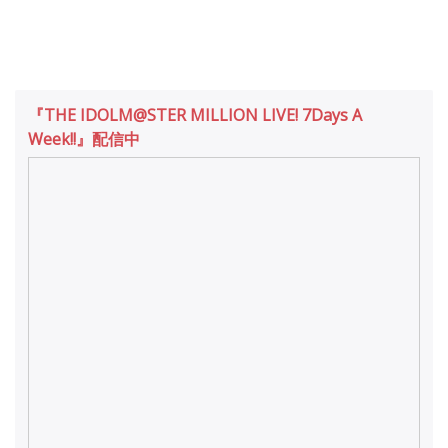
『THE IDOLM@STER MILLION LIVE! 7Days A
Week!!』配信中