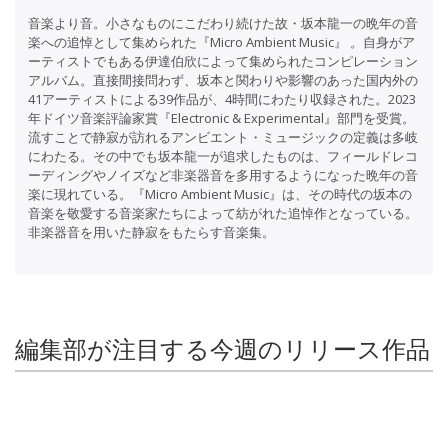
音楽より音。小さなものにこだわり続けた故・坂本龍一の晩年の音
楽への追悼として集められた『Micro Ambient Music』 。自身がア
ーティストでもある伊達伯欣によって集められたコンピレーション
アルバム。直接間接問わず、坂本と関わりや影響のあった国内外の
41アーティストによる39作品が、4時間にわたり収録された。2023
年ドイツ音楽評論家賞『Electronic & Experimental』部門を受賞。
流すことで静寂が訪れるアンビエント・ミュージックの定義は多岐
にわたる。その中でも坂本龍一が追求したものは、フィールドレコ
ーディングやノイズなど非楽器音を多用するようになった晩年の音
楽に現れている。『Micro Ambient Music』は、その時代の坂本の
音楽を敬愛する音楽家たちによって紡がれた追悼作となっている。
非楽器音を用いた静寂をもたらす音楽集。
編集部が注目する今週のリリース作品