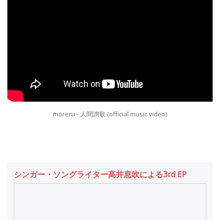
moreru - 人間讃歌 (official music video)
シンガー・ソングライター高井息吹による3rd EP