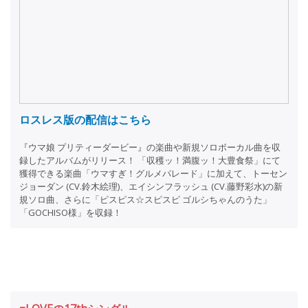
ロスレス版の配信はこちら
『ウマ娘 プリティーダービー』の楽曲や新規ソロボーカル曲を収
録したアルバムがリリース！ 「収穫ッ！満腹ッ！大豊食祭」にて
獲得できる楽曲「ウマすぎ！グルメパレード」に加えて、トーセン
ジョーダン (CV.鈴木絵理)、エイシンフラッシュ (CV.藤野彩水)の新
規ソロ曲、さらに「ピスピス☆スピスピ ゴルシちゃんのうた」
「GOCHISO様」を収録！