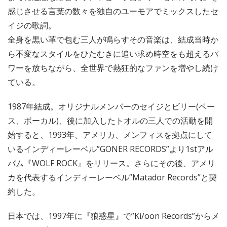
感じさせる言葉の数々を独自のユーモアでミックスしたセ
イジの歌詞。
全身を黒い革で包む三人が鳴らすその音楽は、結成当時か
ら不変なスタイルをひたむきに追い求め時空をも超えるパ
ワーを放ちながら、全世界で熱狂的なファンを増やし続け
ている。
1987年結成。オリジナルメンバーのセイジとビリー(ベー
ス、ボーカル)、後に加入したトオルの三人での活動を開
始すると、1993年、アメリカ、メンフィスを拠点にして
いるインディーレーベル”GONER RECORDS”より1stアル
バム『WOLF ROCK』をリリース。さらにその後、アメリ
カを代表するインディーレーベル”Matador Records”と契
約した。
日本では、1997年に『狼惑星』で”Ki/oon Records”からメ