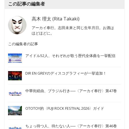
この記事の編集者
高木 理太 (Rita Takaki)
アーカイ奉行。志田未来と同じ生年月日。お酒は
ほどほどに。
この編集者の記事
アイドル52人、それぞれが歌う歴代全体曲を一挙配信
DIR EN GREYのディスコグラフィーが一挙追加！
中華街経由、ブラジル行き──〈アーカイ奉行〉第47巻
OTOTOY的〈FUJI ROCK FESTIVAL 2026〉ガイド
ちょっ待つ人、待たない人──〈アーカイ奉行〉第46巻