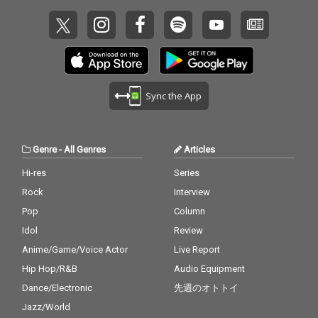
Sync the App
Genre
-
All Genres
Articles
Hi-res
Series
Rock
Interview
Pop
Column
Idol
Review
Anime/Game/Voice Actor
Live Report
Hip Hop/R&B
Audio Equipment
Dance/Electronic
先週のオトトイ
Jazz/World