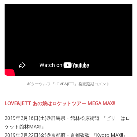
ギターウルフ『LOVE&JETT』発売延期コメント
LOVE&JETT あの娘はロケットツアー MEGA MAX!!
2019年2月16日(土)@群馬県・館林松原街道 『ビリーはロ
ケット館林MAX!!』
2019年2月22日(金)@京都府・京都磔磔 『Kyoto MAX!!』