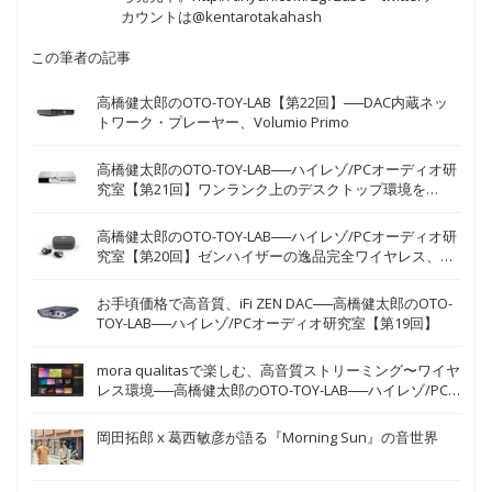
カウントは@kentarotakahash
この筆者の記事
高橋健太郎のOTO-TOY-LAB【第22回】──DAC内蔵ネッ
トワーク・プレーヤー、Volumio Primo
高橋健太郎のOTO-TOY-LAB──ハイレゾ/PCオーディオ研
究室【第21回】ワンランク上のデスクトップ環境を
──DAC＆ヘッドフォン・アンプ、iFi Audio NEO iDSD
高橋健太郎のOTO-TOY-LAB──ハイレゾ/PCオーディオ研
究室【第20回】ゼンハイザーの逸品完全ワイヤレス、
MOMENTUM True Wireless、CX 400BT True Wireless
お手頃価格で高音質、iFi ZEN DAC──高橋健太郎のOTO-
TOY-LAB──ハイレゾ/PCオーディオ研究室【第19回】
mora qualitasで楽しむ、高音質ストリーミング〜ワイヤ
レス環境──高橋健太郎のOTO-TOY-LAB──ハイレゾ/PC
オーデ
岡田拓郎 x 葛西敏彦が語る『Morning Sun』の音世界