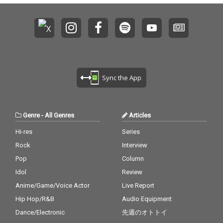
Sync the App
Genre
-
All Genres
Articles
Hi-res
Series
Rock
Interview
Pop
Column
Idol
Review
Anime/Game/Voice Actor
Live Report
Hip Hop/R&B
Audio Equipment
Dance/Electronic
先週のオトトイ