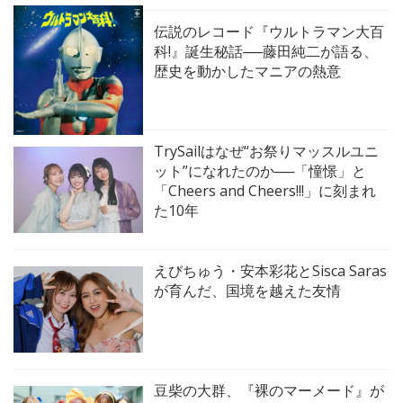
伝説のレコード『ウルトラマン大百
科!』誕生秘話──藤田純二が語る、
歴史を動かしたマニアの熱意
TrySailはなぜ“お祭りマッスルユニ
ット”になれたのか──「憧憬」と
「Cheers and Cheers!!!」に刻まれ
た10年
えびちゅう・安本彩花とSisca Saras
が育んだ、国境を越えた友情
豆柴の大群、『裸のマーメード』が