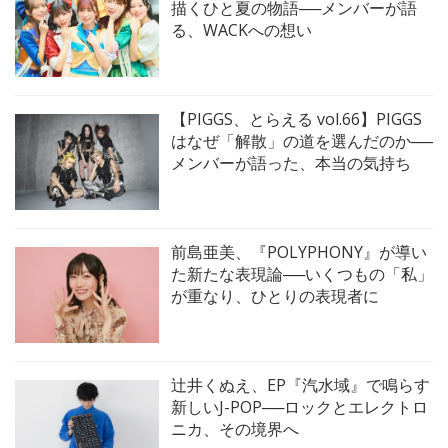
描くひと夏の物語──メンバーが語
る、WACKへの想い
【PIGGS、とらえる vol.66】PIGGS
はなぜ「解散」の道を選んだのか──
メンバーが語った、本当の気持ち
前島亜美、『POLYPHONY』が導い
た新たな表現論──いくつもの「私」
が重なり、ひとりの表現者に
辻井くぬえ、EP『汽水域』で鳴らす
新しいJ-POP──ロックとエレクトロ
ニカ、その境界へ