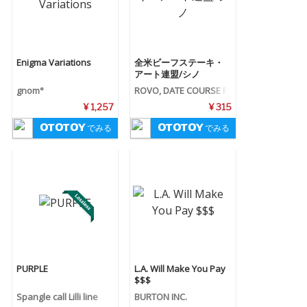
Enigma Variations
全米ビーフステーキ・
アート連盟/シノ
gnom°
ROVO
,
DATE COURSE P
ENTAGON ROYAL GARD
¥ 1,257
¥ 315
EN
でみる
でみる
PURPLE
L.A. Will Make You Pay
$$$
Spangle call Lilli line
BURTON INC.