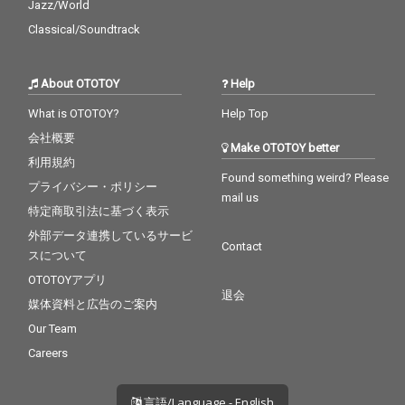
Jazz/World
Classical/Soundtrack
About OTOTOY
Help
What is OTOTOY?
Help Top
会社概要
Make OTOTOY better
利用規約
Found something weird? Please
プライバシー・ポリシー
mail us
特定商取引法に基づく表示
外部データ連携しているサービ
Contact
スについて
OTOTOYアプリ
退会
媒体資料と広告のご案内
Our Team
Careers
言語/Language - English