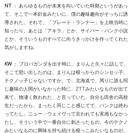
NT
： あらゆるものが未来を向いていた時期というがあっ
て、そこで一本針金みたいに、僕の趣味趣向がそっちに誘
導された。それで、「ブレード・ランナー」を上映当時に
知ったり、あとは「アキラ」とか、サイバー・パンク小説
とか、そういうものすべてに向うきっかけを作ってくれた
気がしますね。
KW
： プロパガンダを出す時に、まりんと久々に話して、
そこで思い出したのは、まりんは根っからのシンセッ子、
テクノッ子じゃないですか。で、北海道で、周りに誰も同
じ趣味の人間がいなかった時に、ZTTみたいなものが出て
来て、物凄く救われた、と言っていた。自分も田舎の高校
生だったから、まったく同じこと感じてて、パンクは終わ
ってたし、ニュー・ウェイヴって言われても実感もなかっ
たし、そういう中で一番自分に刺さったもの、今のテクノ
みたいなものに興味を持ち続ける根っこみたいなものが。