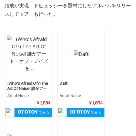
結成が実現、ドビュッシーを題材にしたアルバムをリリー
スしてツアーも行った。
(Who's Afraid Of?) The
Daft
Art Of Noise! 誰がアー
ト・オブ・ノイズを…
Art of Noise
Art of Noise
¥ 1,834
¥ 1,834
でみる
でみる