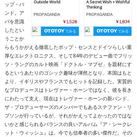
Outside World
A Secret Wish + Wishful
ップ・バ
Thinking
ンド。ア
PROPAGANDA
PROPAGANDA
バを意識
¥ 1,528
¥ 1,834
したとい
でみる
でみる
うことか
らもうかがえる徹底したポップ・センスとドイツらしい重
厚なエレクトロニクス、そして84年のデビュー曲でフリッ
ツ・ラングのカルト映画「ドクトル・マブゼ」を題材にす
るというあたりのゴシック趣味が渾然となり、本国はもと
より、イギリスやフランスでもヒットを記録した。実質的
なプロデュースはトレヴァー・ホーンではなく、彼を長き
にわたって支え、現在はトレヴァー・ホーンの新バンド、
ザ・プロデューサーズのメンバーでもあるステファン・リ
プソンが行っているが、それがかえってよかったのではな
いかと感じられるバランスの良いアルバム『ア・シークレ
ット・ウィッシュ』は、今でも信奉者の多い傑作だ。その