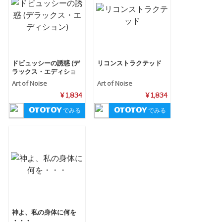
ドビュッシーの誘惑 (デ
リコンストラクテッド
ラックス・エディショ
ン)
Art of Noise
Art of Noise
¥ 1,834
¥ 1,834
でみる
でみる
神よ、私の身体に何を
・・・