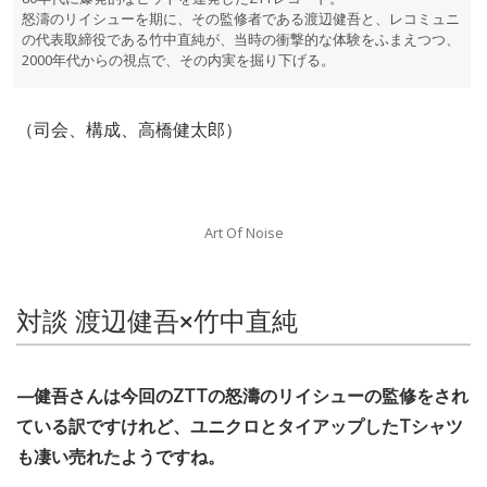
怒濤のリイシューを期に、その監修者である渡辺健吾と、レコミュニ
の代表取締役である竹中直純が、当時の衝撃的な体験をふまえつつ、
2000年代からの視点で、その内実を掘り下げる。
（司会、構成、高橋健太郎）
Art Of Noise
対談 渡辺健吾×竹中直純
—健吾さんは今回のZTTの怒濤のリイシューの監修をされ
ている訳ですけれど、ユニクロとタイアップしたTシャツ
も凄い売れたようですね。