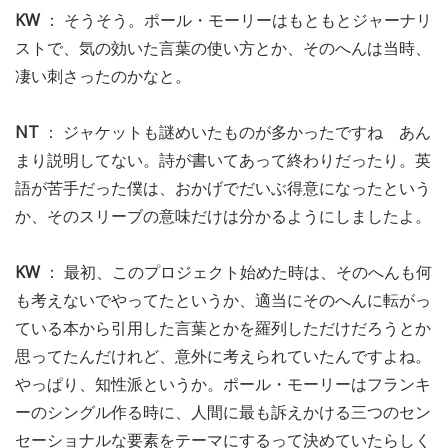
KW
： そうそう。ポール・モーリーはもともとジャーナリ
ストで、気の効いた言葉の使い方とか、そのへんは当時、
凄い刺さったのかなと。
NT
： ジャケットも謎めいたものが多かったですね あん
まり説明してない。詩が書いてあって終わりだったり。英
語が苦手だった僕は、おかげでだいぶ得意になったという
か、そのスリーブの意味だけは分かるようにしましたよ。
KW
： 最初、このプロジェクト始めた時は、そのへんも何
も考えないでやってたというか、適当にそのへんに転がっ
ている本から引用した言葉とかを羅列しただけだろうとか
思ってたんだけれど、意外に考えられていたんですよね。
やっぱり、知性派というか。ポール・モーリーはフランキ
ーのシングル作る時に、人間に最も訴えかける三つのセン
セーショナルな要素をテーマにするって決めていたらしく