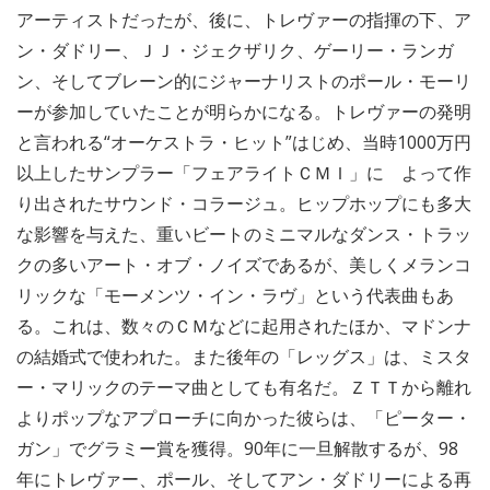
アーティストだったが、後に、トレヴァーの指揮の下、ア
ン・ダドリー、ＪＪ・ジェクザリク、ゲーリー・ランガ
ン、そしてブレーン的にジャーナリストのポール・モーリ
ーが参加していたことが明らかになる。トレヴァーの発明
と言われる“オーケストラ・ヒット”はじめ、当時1000万円
以上したサンプラー「フェアライトＣＭＩ」に よって作
り出されたサウンド・コラージュ。ヒップホップにも多大
な影響を与えた、重いビートのミニマルなダンス・トラッ
クの多いアート・オブ・ノイズであるが、美しくメランコ
リックな「モーメンツ・イン・ラヴ」という代表曲もあ
る。これは、数々のＣＭなどに起用されたほか、マドンナ
の結婚式で使われた。また後年の「レッグス」は、ミスタ
ー・マリックのテーマ曲としても有名だ。ＺＴＴから離れ
よりポップなアプローチに向かった彼らは、「ピーター・
ガン」でグラミー賞を獲得。90年に一旦解散するが、98
年にトレヴァー、ポール、そしてアン・ダドリーによる再