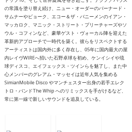
トップ10、そして世界旋風を巻き起こす。テクノ／ハウス
の常識を塗り替え続け、ニュー・オーダーのバーナード・
サムナーやビョーク、エコー＆ザ・バニーメンのイアン・
マッカロク、マニック・ストリート・プリーチャーズやソ
ウル・コフィンなど、豪華ゲスト・ヴォーカル陣を迎えた
革新的アプローチで一時代を築く。彼らをリスペクトする
アーティストは国内外に多く存在し、05年に国内最大の屋
内レイヴWIREへ招いた石野卓球を初め、ケンイシイや琉
球ディスコ、エイフェックス・ツインらを魅了し、また中
心メンバーのグレアム・マッセイは近年人気を集める
SimianMobile Disco やマンチェスター出身の若手エレク
トロ・バンドThe Whip へのリミックスを手がけるなど、
常に第一線で新しいサウンドを追及している。