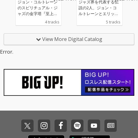
ジョン・コルトレーン
ジャズ界を代表する伝
のスピリチュアル・ジ
説の2人、ジョン・コ
ャズの金字塔『至上の
ルトレーンとエリッ
愛』のリリース60周年
ク・ドルフィーによる
4 tracks
5 tracks
を記念してリリースさ
幻の未発表音源が発
れたモノラル・リマス
掘！
ター。ナッシュヴィル
View More Digital Catalog
拠点のマスタリング・
エンジニア、ライア
Error.
ン・スミスが、愛され
続けるこのアルバムの
オリジナル・アナロ
グ・テープを用いて、
新たに鮮烈な音像を生
み出した。