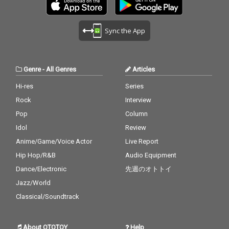
Sync the App
Genre
-
All Genres
Articles
Hi-res
Series
Rock
Interview
Pop
Column
Idol
Review
Anime/Game/Voice Actor
Live Report
Hip Hop/R&B
Audio Equipment
Dance/Electronic
先週のオトトイ
Jazz/World
Classical/Soundtrack
About OTOTOY
Help