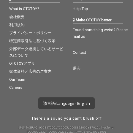
What is OTOTOY?
Help Top
会社概要
Make OTOTOY better
利用規約
Found something weird? Please
プライバシー・ポリシー
mail us
特定商取引法に基づく表示
外部データ連携しているサービ
Contact
スについて
OTOTOYアプリ
退会
媒体資料と広告のご案内
Our Team
Careers
言語/Language - English
There's a sound you can't brush off
許諾 JASRAC: 9008872001Y30005, 9008872005Y37019 / NexTone:
ID000000232, ID000000233 / エルマーク: RIAJ80023001