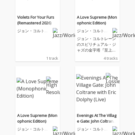
Violets For Your Furs
A Love Supreme (Mon
(Remastered 2026)
ophonic Edition)
ジョン・コルトレ
ジョン・コルトレ
ーン
ーン
ジョン・コルトレーン
のスピリチュアル・ジ
ャズの金字塔『至上の
愛』のリリース60周年
1 track
4 tracks
を記念してリリースさ
れたモノラル・リマス
ター。ナッシュヴィル
拠点のマスタリング・
エンジニア、ライア
ン・スミスが、愛され
続けるこのアルバムの
オリジナル・アナロ
グ・テープを用いて、
新たに鮮烈な音像を生
A Love Supreme (Mon
Evenings At The Villag
み出した。
ophonic Edition)
e Gate: John Coltrane
with Eric Dolphy (Live)
ジョン・コルトレ
ジョン・コルトレ
ーン
ーン