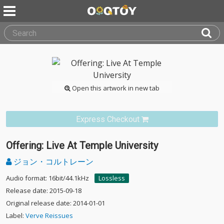
Open this artwork in new tab
Express Checkout
Offering: Live At Temple University
ジョン・コルトレーン
Audio format: 16bit/44.1kHz
Lossless
Release date: 2015-09-18
Original release date: 2014-01-01
Label:
Verve Reissues