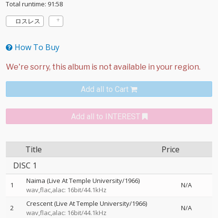
Total runtime: 91:58
ロスレス
How To Buy
Add all to Cart
Add all to INTEREST
Title
Price
DISC 1
Naima (Live At Temple University/1966)
1
N/A
wav,flac,alac: 16bit/44.1kHz
Crescent (Live At Temple University/1966)
2
N/A
wav,flac,alac: 16bit/44.1kHz