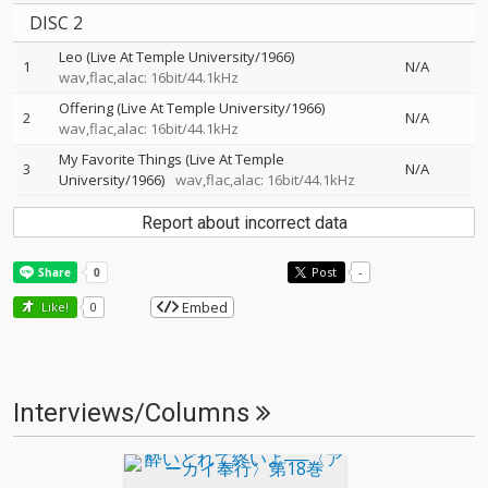
DISC 2
Leo (Live At Temple University/1966)
1
N/A
wav,flac,alac: 16bit/44.1kHz
Offering (Live At Temple University/1966)
2
N/A
wav,flac,alac: 16bit/44.1kHz
My Favorite Things (Live At Temple
3
N/A
University/1966)
wav,flac,alac: 16bit/44.1kHz
Report about incorrect data
Post
-
Embed
Like!
0
Interviews/Columns