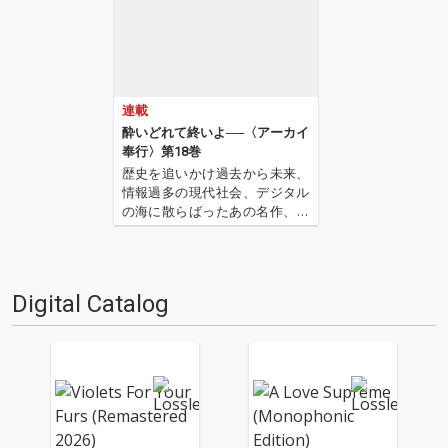
連載
酔いどれて終いよ──〈アーカイ
奉行〉第18巻
歴史を追いかけ過去から未来、
情報過多の現代社会、デジタル
の海に散らばったあの名作、こ
の名作たちをひとつにまとめる
仕事人…!〈アーカイ奉行〉が今
日もデジタルの乱世を治め
る…!'''〈アーカイ奉行〉と
Digital Catalog
は…'''1.過去作の最新リマスター
音源 2.これまで未配信…