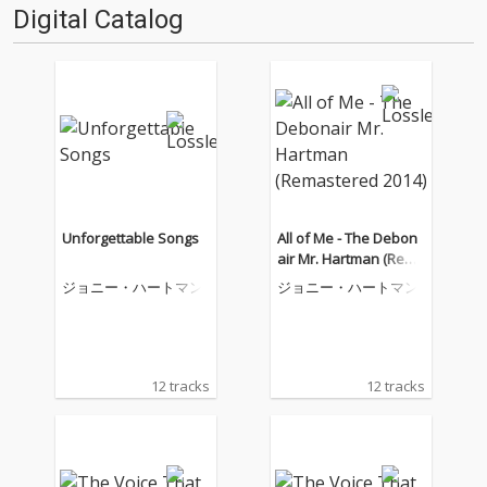
Digital Catalog
Unforgettable Songs
All of Me - The Debon
air Mr. Hartman (Rema
stered 2014)
ジョニー・ハートマン
ジョニー・ハートマン
12 tracks
12 tracks