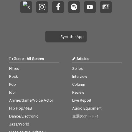
Sync the App
Genre
-
All Genres
Articles
Hi-res
Series
Rock
Interview
Pop
Column
Idol
Review
Anime/Game/Voice Actor
Live Report
Hip Hop/R&B
Audio Equipment
Dance/Electronic
先週のオトトイ
Jazz/World